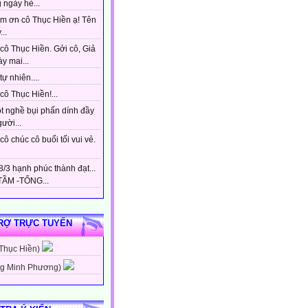
 ngày hè...
m ơn cô Thục Hiền ạ! Tên
...
cô Thục Hiền. Gởi cô, Giả
y mai...
tự nhiên....
ô Thục Hiền!...
t nghề bụi phấn dính đầy
gười...
ô chúc cô buổi tối vui vẻ.
/3 hạnh phúc thành đạt...
ẦM -TỔNG...
RỢ TRỰC TUYẾN
 Thục Hiền)
g Minh Phương)