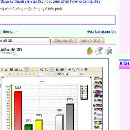
y
đăng ký thành viên tại đây
hoặc
xem phim hướng dẫn tại đây
ý vị có thể đăng nhập ở ngay ô bên phải.
 tiện ích
>
Đưa bài giảng lên
ểu đồ 3D
Cùng tác giả
Lịch sử tải về
 biểu đồ 3D
KÍNH