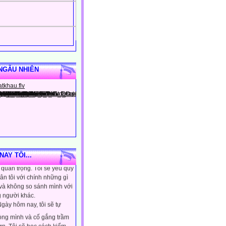
NGẪU NHIÊN
gày hôm nay, tôi sẽ tin
ình là người đặc biệt, một
AY TÔI...
quan trọng. Tôi sẽ yêu quý
ân tôi với chính những gì
 và không so sánh mình với
 người khác.
gày hôm nay, tôi sẽ tự
lòng mình và cố gắng trầm
ơn. Tôi sẽ học cách kiểm