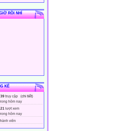
GIỜ RỒI NHỈ
G KÊ
039
truy cập (
chi tiết
)
trong hôm nay
021
lượt xem
trong hôm nay
hành viên