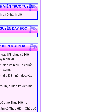
H VIÊN TRỰC TUYẾN
h và 0 thành viên
NGUYÊN DẠY HỌC
Ý KIẾN MỚI NHẤT
ngày 8/3, chúc cô Hiền
ầy niềm vui,...
ưu tiên vẽ biểu đồ chuẩn
ên xong...
n địa lý thì nên dựa vào
...
cô Thục Hiền trẻ đẹp mãi
cô giáo Thục Hiền...
hăm cô Thục Hiền. Chúc cô