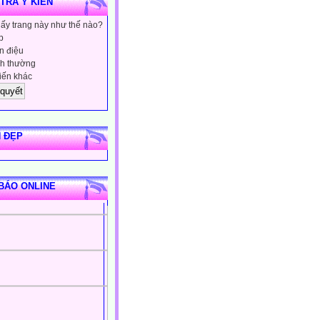
 TRA Ý KIẾN
hấy trang này như thế nào?
p
 điệu
h thường
iến khác
 ĐẸP
BÁO ONLINE