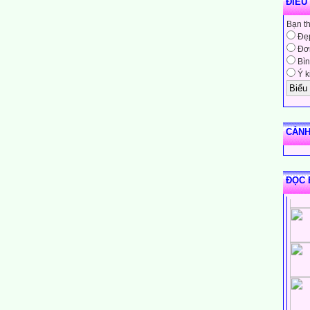
ĐIỀU
Bạn t
Đẹ
Đơn
Bìn
Ý k
CẢNH
ĐỌC 