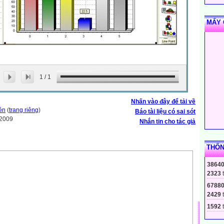
MẤY 
1
/
1
Nhấn vào đây để tải về
ền
(
trang riêng
)
Báo tài liệu có sai sót
-2009
Nhắn tin cho tác giả
THỐN
3864
2323
6788
2429
1592
t