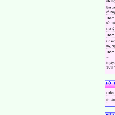
những
Em cả
cô hay
Thăm 
sử ngà
Địa lý 
Thăm c
Có mộ
tay, N
Thăm c
...
Ngày 8
SƯU T
HỖ T
(Trần
(Hoàn