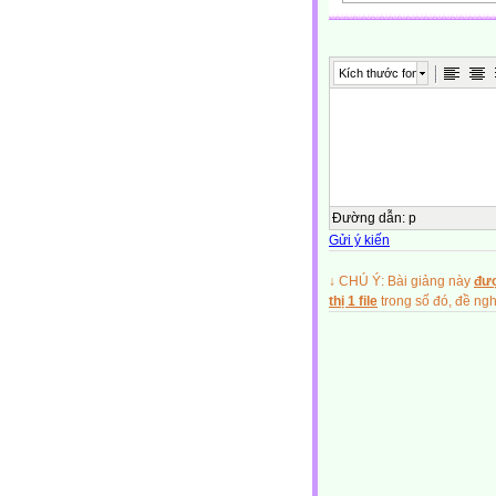
Kích thước font
Đường dẫn
:
p
Gửi ý kiến
↓ CHÚ Ý: Bài giảng này
đượ
thị 1 file
trong số đó, đề n