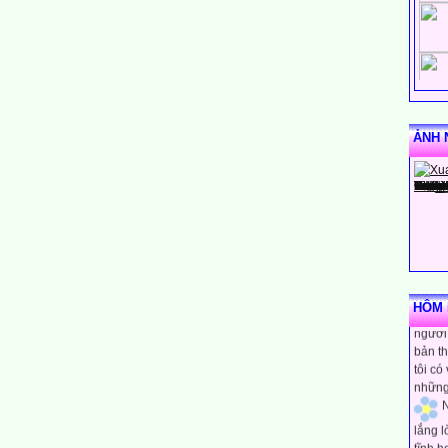
ẢNH 
N
rằng m
HÔM N
người 
bản th
tôi có
những
N
lắng 
tĩnh h