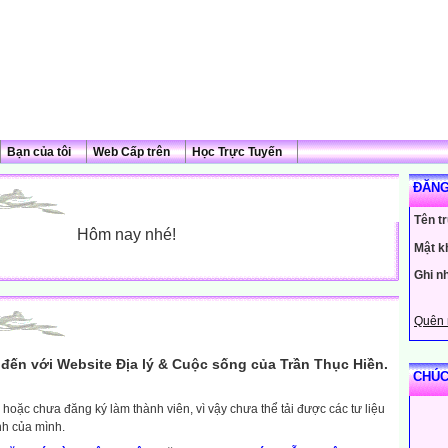
Bạn của tôi
Web Cấp trên
Học Trực Tuyến
ĐĂNG
Tên t
Hôm nay nhé!
Mật k
Ghi n
Quên 
đến với Website Địa lý & Cuộc sống của Trần Thục Hiền.
CHÚC
hoặc chưa đăng ký làm thành viên, vì vậy chưa thể tải được các tư liệu
nh của mình.