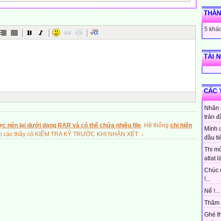
THÀN
5 khác
TÀI 
CÁC 
Nhân 
tràn đ
c nén lại dưới dạng RAR và có thể chứa nhiều file
. Hệ thống
chỉ hiển
Mình 
ghị các thầy cô KIỂM TRA KỸ TRƯỚC KHI NHẬN XÉT ↓
đầu ti
Thi mô
atlat là
Chúc 
!...
Nể !...
Thăm 
Ghé t