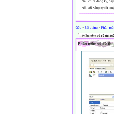
Nếu chưa đăng ký, hã
Nếu đã đăng ký rồi, qu
Gốc
>
Bài giảng
>
Phần mềm
Phần mềm vẽ đồ thị, bi
Phần mềm vẽ đồ thị,