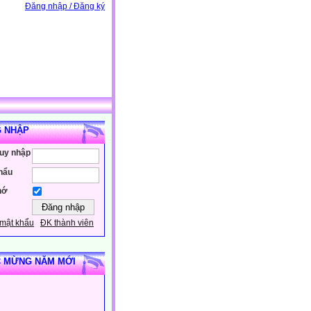
Đăng nhập / Đăng ký
 NHẬP
ruy nhập
hẩu
hớ
mật khẩu
ĐK thành viên
 MỪNG NĂM MỚI