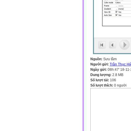
Nguồn:
Sưu tầm
Người gửi:
Trần Thục Hi
Ngày gửi:
08h:47' 18-11
Dung lượng:
2.8 MB
Số lượt tải:
106
Số lượt thích:
0 người