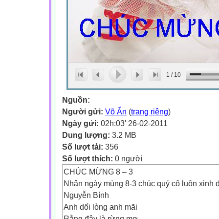
1
/
10
Nguồn:
Người gửi:
Võ Ẩn
(
trang riêng
)
Ngày gửi:
02h:03' 26-02-2011
Dung lượng:
3.2 MB
Số lượt tải:
356
Số lượt thích:
0 người
CHÚC MỪNG 8 – 3
Nhân ngày mùng 8-3 chúc quý cô luôn xinh đ
Nguyễn Bính
Anh dối lòng anh mãi
Rằng đây là rừng mơ.