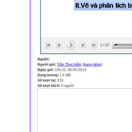
1
/
22
Nguồn:
Người gửi:
Trần Thục Hiền
(
trang riêng
)
Ngày gửi:
10h:21' 28-05-2014
Dung lượng:
1.4 MB
Số lượt tải:
233
Số lượt thích:
0 người