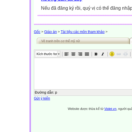
Nếu đã đăng ký rồi, quý vị có thể đăng nhậ
Gốc
>
Giáo án
>
Tài liệu các môn tham khảo
>
Vẽ tranh trên cơ thể mỹ nữ
Kích thước font
Đường dẫn
:
p
Gửi ý kiến
Website được thừa kế từ
Violet.vn
, người quả