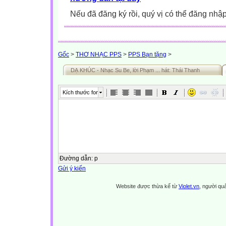
Nếu đã đăng ký rồi, quý vị có thể đăng nhậ
Gốc
>
THƠ NHẠC PPS
>
PPS Bạn tặng
>
DẠ KHÚC - Nhạc Su Be, lời Phạm ... hát: Thái Thanh
Kích thước font
Đường dẫn
:
p
Gửi ý kiến
Website được thừa kế từ
Violet.vn
, người quả