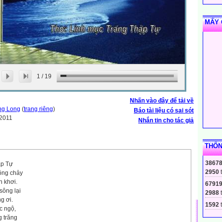
MẤY 
1
/
19
Nhấn vào đây để tải về
ng Long
(
trang riêng
)
Báo tài liệu có sai sót
-2011
Nhắn tin cho tác giả
THỐN
3867
ập Tự
2950
ông chảy
n khơi.
6791
sông lại
2988
g ơi.
1592
t
c ngộ,
g trăng