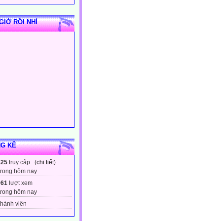
GIỜ RỒI NHỈ
G KÊ
825
truy cập (
chi tiết
)
trong hôm nay
961
lượt xem
trong hôm nay
hành viên