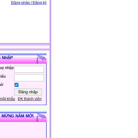
Đăng nhập / Đăng ký
 NHẬP
ruy nhập
hẩu
hớ
mật khẩu
ĐK thành viên
 MỪNG NĂM MỚI