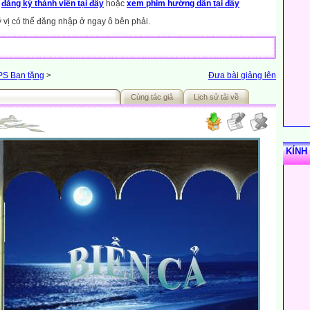
y
đăng ký thành viên tại đây
hoặc
xem phim hướng dẫn tại đây
ý vị có thể đăng nhập ở ngay ô bên phải.
PS Bạn tặng
>
Đưa bài giảng lên
Cùng tác giả
Lịch sử tải về
KÍNH