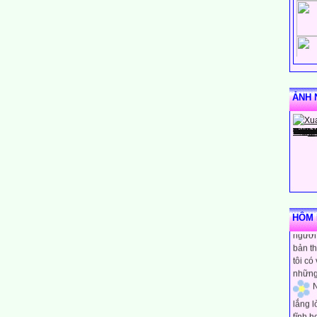
ẢNH 
N
rằng m
HÔM N
người 
bản th
tôi có
những
N
lắng 
tĩnh h