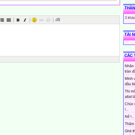
g tỏ
THÀN
a chăng?
độ
3 khác
ng tỏ
TÀI 
ặt trời!
uối bãi
ng mặt trời
 sông chảy
CÁC 
hơi.
Nhân 
tràn đ
TỰ
Mình 
đầu ti
. Sương Mai
Thi mô
atlat là
Chúc 
ông chảy
!...
n khơi.
sông lại
Nể !...
g ơi.
Thăm 
Ghé t
c ngộ,