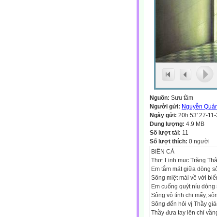
Nguồn:
Sưu tầm
Người gửi:
Nguyễn Quả
Ngày gửi:
20h:53' 27-11
Dung lượng:
4.9 MB
Số lượt tải:
11
Số lượt thích:
0 người
BIỂN CẢ
Thơ: Linh mục Trăng Th
Em tắm mát giữa dòng s
Sông miệt mài về với biể
Em cuống quýt níu dòng 
Sông vô tình chi mấy, sôn
Sông đến hỏi vị Thầy giá
Thầy đưa tay lên chỉ vần