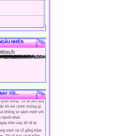
NGẪU NHIÊN
gày hôm nay, tôi sẽ tin
ình là người đặc biệt, một
AY TÔI...
quan trọng. Tôi sẽ yêu quý
ân tôi với chính những gì
 và không so sánh mình với
 người khác.
gày hôm nay, tôi sẽ tự
lòng mình và cố gắng trầm
ơn. Tôi sẽ học cách kiểm