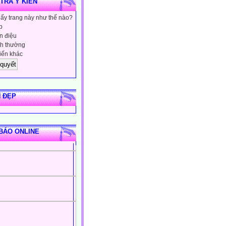
 TRA Ý KIẾN
hấy trang này như thế nào?
p
 điệu
h thường
iến khác
 ĐẸP
BÁO ONLINE