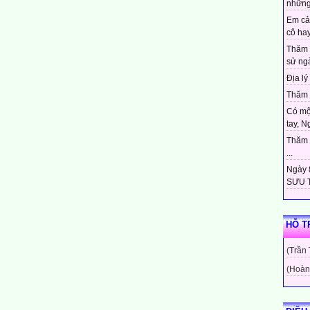
những
g trăng
g tỏ
Em cả
a chăng?
cô hay
Thăm 
độ
sử ngà
n nhớ biển khơi.
Địa lý 
ng tỏ
ặt trời!
Thăm c
Có mộ
uối bãi
tay, N
ng mặt trời
Thăm c
 sông chảy
...
hơi.
Ngày 8
SƯU T
HỖ T
(Trần
(Hoàn