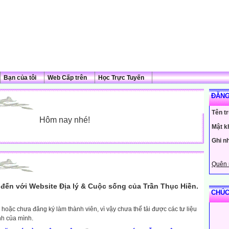
Bạn của tôi
Web Cấp trên
Học Trực Tuyến
ĐĂNG
Tên t
Hôm nay nhé!
Mật k
Ghi n
Quên 
đến với Website Địa lý & Cuộc sống của Trần Thục Hiền.
CHÚC
hoặc chưa đăng ký làm thành viên, vì vậy chưa thể tải được các tư liệu
nh của mình.