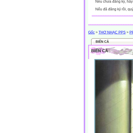
Nếu chưa đăng ký, hã
Nếu đã đăng ký rồi, qu
Gốc
>
THƠ NHẠC PPS
>
P
BIỂN CẢ
BIỂN CẢ