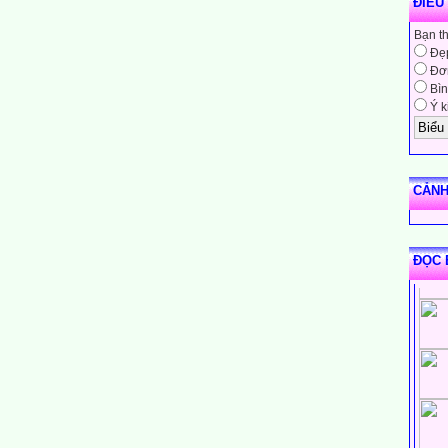
ĐIỀU
Bạn t
Đẹ
Đơn
Bìn
Ý k
CẢNH
ĐỌC 