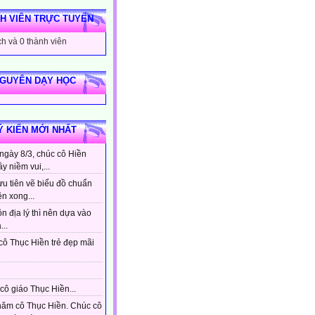
H VIÊN TRỰC TUYẾN
h và 0 thành viên
NGUYÊN DẠY HỌC
Ý KIẾN MỚI NHẤT
ngày 8/3, chúc cô Hiền
ầy niềm vui,...
ưu tiên vẽ biểu đồ chuẩn
ên xong...
n địa lý thì nên dựa vào
...
cô Thục Hiền trẻ đẹp mãi
cô giáo Thục Hiền...
hăm cô Thục Hiền. Chúc cô