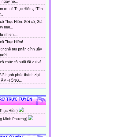
 ngày hè...
m ơn cô Thục Hiền ạ! Tên
...
cô Thục Hiền. Gởi cô, Giả
y mai...
tự nhiên....
ô Thục Hiền!...
t nghề bụi phấn dính đầy
gười...
ô chúc cô buổi tối vui vẻ.
/3 hạnh phúc thành đạt...
ẦM -TỔNG...
RỢ TRỰC TUYẾN
 Thục Hiền)
g Minh Phương)