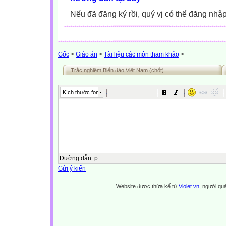
Nếu đã đăng ký rồi, quý vị có thể đăng nhậ
Gốc
>
Giáo án
>
Tài liệu các môn tham khảo
>
Trắc nghiệm Biển đảo Việt Nam (chốt)
Kích thước font
Đường dẫn
:
p
Gửi ý kiến
Website được thừa kế từ
Violet.vn
, người quả