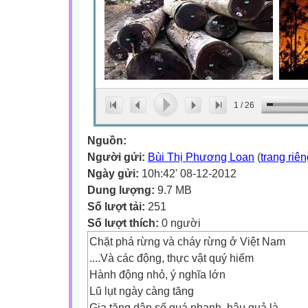
1
/
26
Nguồn:
Người gửi:
Bùi Thị Phương Loan
(
trang riê
Ngày gửi:
10h:42' 08-12-2012
Dung lượng:
9.7 MB
Số lượt tải:
251
Số lượt thích:
0 người
Chặt phá rừng và cháy rừng ở Việt Nam
....Và các động, thực vật quý hiếm
Hành động nhỏ, ý nghĩa lớn
Lũ lụt ngày càng tăng
Gia tăng dân số quá nhanh, hậu quả là………