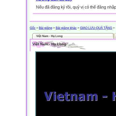
Nếu đã đăng ký rồi, quý vị có thể đăng nhậ
Gốc
>
Bài giảng
>
Bài giảng khác
>
GIAO LƯU-QUÀ TẶNG
>
Việt Nam - Hạ Long
Việt Nam - Hạ Long