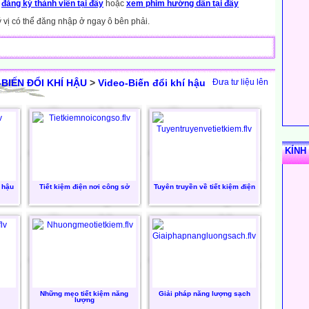
y
đăng ký thành viên tại đây
hoặc
xem phim hướng dẫn tại đây
ý vị có thể đăng nhập ở ngay ô bên phải.
-BIẾN ĐỔI KHÍ HẬU
>
Video-Biến đổi khí hậu
Đưa tư liệu lên
KÍNH
í hậu
Tiết kiệm điện nơi công sở
Tuyên truyền về tiết kiệm điện
Những mẹo tiết kiệm năng
Giải pháp năng lượng sạch
lượng