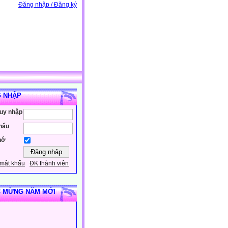
Đăng nhập / Đăng ký
 NHẬP
ruy nhập
hẩu
hớ
mật khẩu
ĐK thành viên
 MỪNG NĂM MỚI