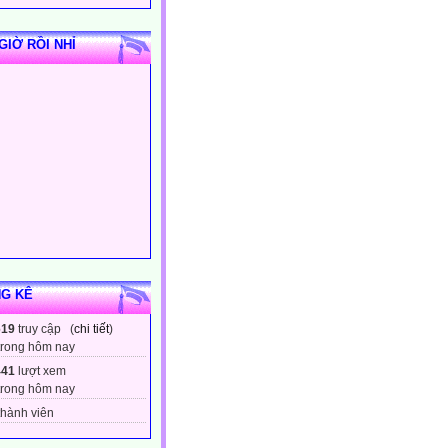
GIỜ RỒI NHỈ
G KÊ
619
truy cập (
chi tiết
)
trong hôm nay
441
lượt xem
trong hôm nay
hành viên