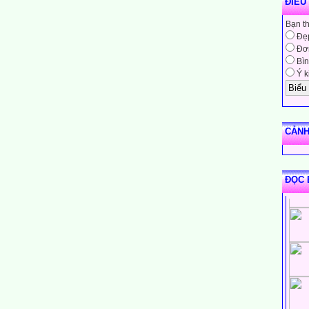
ĐIỀU
Bạn t
Đẹ
Đơn
Bìn
Ý k
CẢNH
ĐỌC 