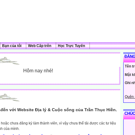
Bạn của tôi
Web Cấp trên
Học Trực Tuyến
ĐĂNG
Tên t
Hôm nay nhé!
Mật k
Ghi n
Quên 
đến với Website Địa lý & Cuộc sống của Trần Thục Hiền.
CHÚC
hoặc chưa đăng ký làm thành viên, vì vậy chưa thể tải được các tư liệu
nh của mình.