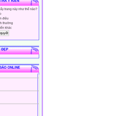
 TRA Ý KIẾN
hấy trang này như thế nào?
p
 điệu
h thường
iến khác
 ĐẸP
BÁO ONLINE