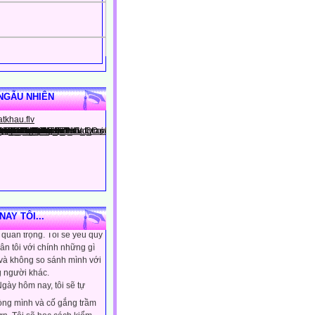
NGẪU NHIÊN
gày hôm nay, tôi sẽ tin
ình là người đặc biệt, một
AY TÔI...
quan trọng. Tôi sẽ yêu quý
ân tôi với chính những gì
 và không so sánh mình với
 người khác.
gày hôm nay, tôi sẽ tự
lòng mình và cố gắng trầm
ơn. Tôi sẽ học cách kiểm