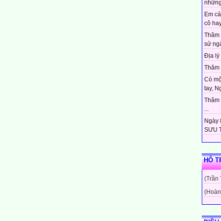
những
Em cả
cô hay
Thăm 
sử ngà
Địa lý 
Thăm c
Có mộ
tay, N
Thăm c
...
Ngày 8
SƯU T
HỖ T
(Trần
(Hoàn