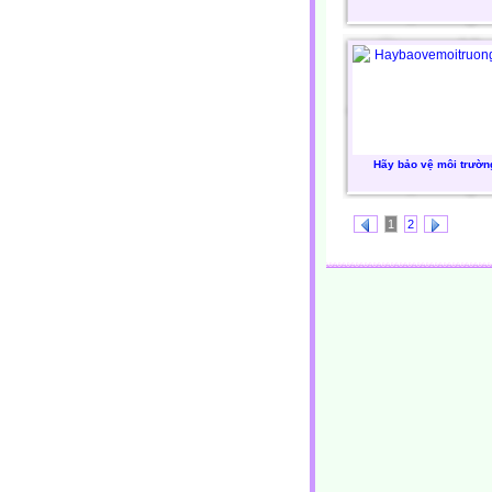
Hãy bảo vệ môi trườn
1
2