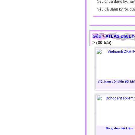
Nếu chưa đăng ký, hã
Nếu đã đăng ký rồi, qu
Gốc
>
ATLAS ĐỊA LÝ
> (30 bài)
Việt Nam với biến đổi kh
Bóng đèn tiết kiệm