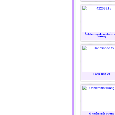
Ảnh hưởng do ô nhiễm 
trường
Hành Tinh Đỏ
Ô nhiễm môi trường