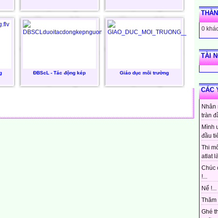
THÀN
0 khác
TÀI 
g
ĐBScL - Tác động kép
Giáo dục môi trường
CÁC 
Nhân 
tràn đ
Mình 
đầu ti
Thi mô
atlat là
Chúc 
!...
Nể !...
Thăm 
Ghé t