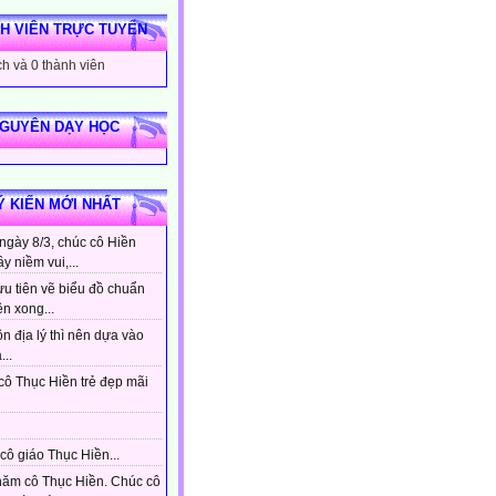
H VIÊN TRỰC TUYẾN
h và 0 thành viên
NGUYÊN DẠY HỌC
Ý KIẾN MỚI NHẤT
ngày 8/3, chúc cô Hiền
ầy niềm vui,...
ưu tiên vẽ biểu đồ chuẩn
ên xong...
n địa lý thì nên dựa vào
...
cô Thục Hiền trẻ đẹp mãi
cô giáo Thục Hiền...
hăm cô Thục Hiền. Chúc cô