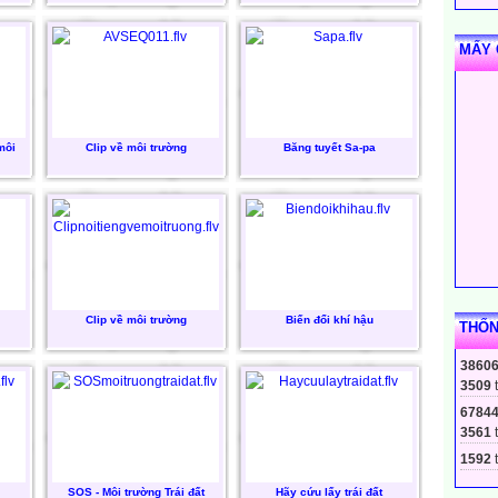
MẤY 
môi
Clip về môi trường
Băng tuyết Sa-pa
Clip về môi trường
Biến đổi khí hậu
THỐN
3860
3509
6784
3561
1592
t
SOS - Môi trường Trái đất
Hãy cứu lấy trái đất