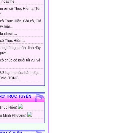
 ngày hè...
m ơn cô Thục Hiền ạ! Tên
...
cô Thục Hiền. Gởi cô, Giả
y mai...
tự nhiên....
ô Thục Hiền!...
t nghề bụi phấn dính đầy
gười...
ô chúc cô buổi tối vui vẻ.
/3 hạnh phúc thành đạt...
ẦM -TỔNG...
RỢ TRỰC TUYẾN
 Thục Hiền)
g Minh Phương)