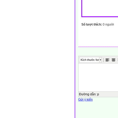
Số lượt thích:
0 người
Kích thước font
Đường dẫn
:
p
Gửi ý kiến