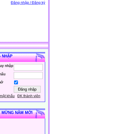
Đăng nhập / Đăng ký
 NHẬP
ruy nhập
hẩu
hớ
mật khẩu
ĐK thành viên
 MỪNG NĂM MỚI