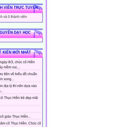
H VIÊN TRỰC TUYẾN
h và 0 thành viên
NGUYÊN DẠY HỌC
Ý KIẾN MỚI NHẤT
ngày 8/3, chúc cô Hiền
ầy niềm vui,...
ưu tiên vẽ biểu đồ chuẩn
ên xong...
n địa lý thì nên dựa vào
...
cô Thục Hiền trẻ đẹp mãi
cô giáo Thục Hiền...
hăm cô Thục Hiền. Chúc cô