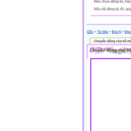
Nếu chưa đăng ký, hã
Nếu đã đăng ký rồi, qu
Gốc
>
Tư liệu
>
Địa lý
>
Địa
Chuyển động của hệ mặ
Chuyển động của hệ 