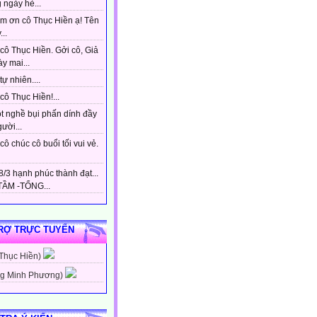
 ngày hè...
m ơn cô Thục Hiền ạ! Tên
...
cô Thục Hiền. Gởi cô, Giả
y mai...
tự nhiên....
ô Thục Hiền!...
t nghề bụi phấn dính đầy
gười...
ô chúc cô buổi tối vui vẻ.
/3 hạnh phúc thành đạt...
ẦM -TỔNG...
RỢ TRỰC TUYẾN
 Thục Hiền)
g Minh Phương)