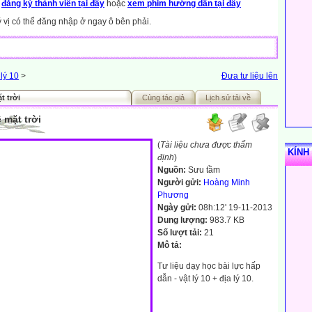
y
đăng ký thành viên tại đây
hoặc
xem phim hướng dẫn tại đây
ý vị có thể đăng nhập ở ngay ô bên phải.
 lý 10
>
Đưa tư liệu lên
t trời
Cùng tác giả
Lịch sử tải về
mặt trời
(
Tài liệu chưa được thẩm
KÍNH
định
)
Nguồn:
Sưu tầm
Người gửi:
Hoàng Minh
Phương
Ngày gửi:
08h:12' 19-11-2013
Dung lượng:
983.7 KB
Số lượt tải:
21
Mô tả:
Tư liệu dạy học bài lực hấp
dẫn - vật lý 10 + địa lý 10.