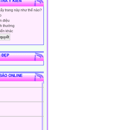
 TRA Ý KIẾN
hấy trang này như thế nào?
p
 điệu
h thường
iến khác
 ĐẸP
BÁO ONLINE