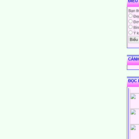
ĐIỀU
Bạn t
Đẹ
Đơn
Bìn
Ý k
CẢNH
ĐỌC 