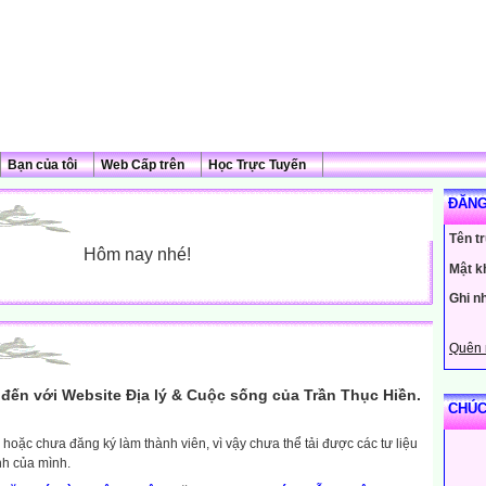
Bạn của tôi
Web Cấp trên
Học Trực Tuyến
ĐĂNG
Tên t
Hôm nay nhé!
Mật k
Ghi n
Quên 
đến với Website Địa lý & Cuộc sống của Trần Thục Hiền.
CHÚC
hoặc chưa đăng ký làm thành viên, vì vậy chưa thể tải được các tư liệu
nh của mình.