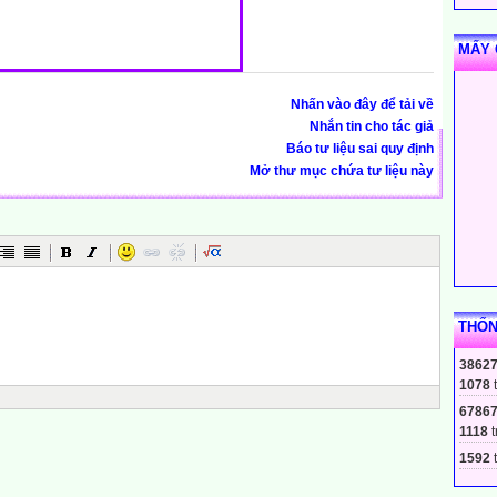
MẤY 
Nhấn vào đây để tải về
Nhắn tin cho tác giả
Báo tư liệu sai quy định
Mở thư mục chứa tư liệu này
THỐN
3862
1078
6786
1118
t
1592
t