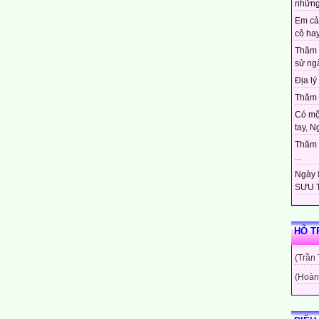
những
Em cả
cô hay
Thăm 
sử ngà
Địa lý 
Thăm c
Có mộ
tay, N
Thăm c
...
Ngày 8
SƯU T
HỖ T
(Trần
(Hoàn