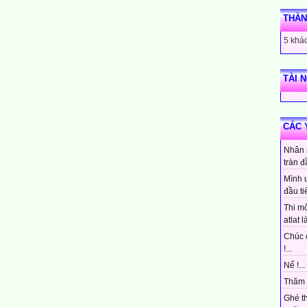
THÀN
5 khác
TÀI 
CÁC 
Nhân 
tràn đ
Mình 
đầu ti
Thi mô
atlat là
Chúc 
!...
Nể !...
Thăm 
Ghé t