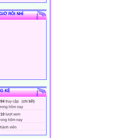
GIỜ RỒI NHỈ
G KÊ
794
truy cập (
chi tiết
)
trong hôm nay
710
lượt xem
rong hôm nay
hành viên