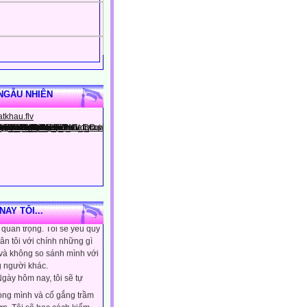
NGẪU NHIÊN
gày hôm nay, tôi sẽ tin
ình là người đặc biệt, một
AY TÔI...
quan trọng. Tôi sẽ yêu quý
ân tôi với chính những gì
 và không so sánh mình với
 người khác.
gày hôm nay, tôi sẽ tự
lòng mình và cố gắng trầm
ơn. Tôi sẽ học cách kiểm