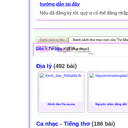
hướng dẫn tại đây
Nếu đã đăng ký rồi, quý vị có thể đăng nhậ
Danh sách tư liệu
Danh sách thư mục con của "Tư liệ
Gốc
>
Tư liệu
> (8 thư mục)
Địa lý
(492 bài)
Kênh đào Pa-na-ma
Nguyên nhân động đất
Ca nhạc - Tiếng thơ
(186 bài)