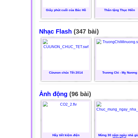
Giây phút cuối của Bác Hồ
Thân tặng Thục Hiền
Nhạc Flash
(347 bài)
Cừunon chúc Tết 2014
Trương Chi - Mỵ Nương
Ảnh động
(96 bài)
Hãy tiết kiệm điện
Mừng 30 năm ngày nhà gi
Việt Nam