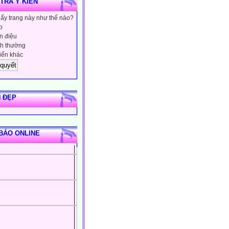
 TRA Ý KIẾN
hấy trang này như thế nào?
p
 điệu
h thường
iến khác
 ĐẸP
BÁO ONLINE