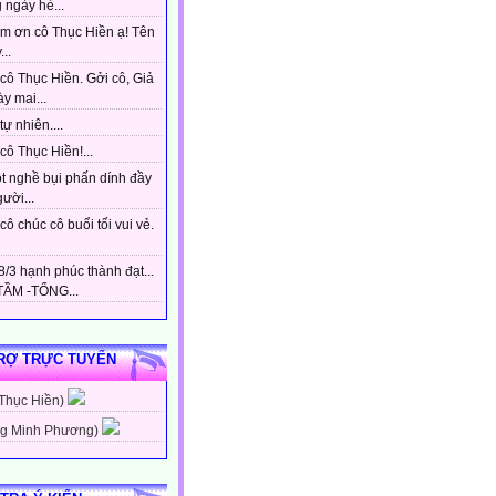
 ngày hè...
m ơn cô Thục Hiền ạ! Tên
...
cô Thục Hiền. Gởi cô, Giả
y mai...
tự nhiên....
ô Thục Hiền!...
t nghề bụi phấn dính đầy
gười...
ô chúc cô buổi tối vui vẻ.
/3 hạnh phúc thành đạt...
ẦM -TỔNG...
RỢ TRỰC TUYẾN
 Thục Hiền)
g Minh Phương)