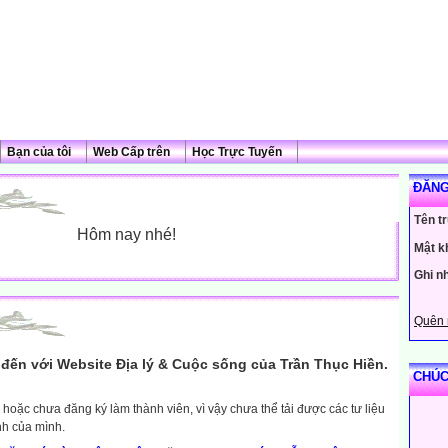
Bạn của tôi
Web Cấp trên
Học Trực Tuyến
ĐĂNG
Tên t
Hôm nay nhé!
Mật k
Ghi n
Quên 
đến với Website Địa lý & Cuộc sống của Trần Thục Hiền.
CHÚC
hoặc chưa đăng ký làm thành viên, vì vậy chưa thể tải được các tư liệu
nh của mình.