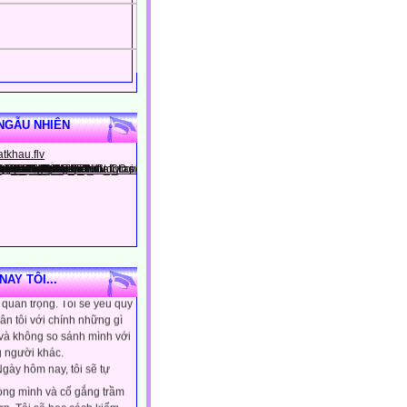
NGẪU NHIÊN
gày hôm nay, tôi sẽ tin
ình là người đặc biệt, một
AY TÔI...
quan trọng. Tôi sẽ yêu quý
ân tôi với chính những gì
 và không so sánh mình với
 người khác.
gày hôm nay, tôi sẽ tự
lòng mình và cố gắng trầm
ơn. Tôi sẽ học cách kiểm