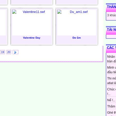
THÀN
3 khác
TÀI 
Valentine Day
Dư âm
CÁC 
19
20
Nhân 
tràn đ
Mình 
đầu ti
Thi mô
atlat là
Chúc 
!...
Nể !...
Thăm 
Ghé t