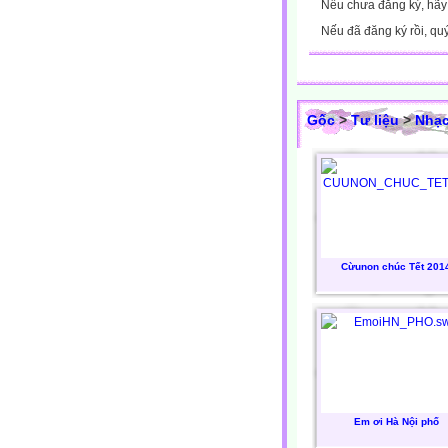
Nếu chưa đăng ký, hã
Nếu đã đăng ký rồi, qu
Gốc
>
Tư liệu
>
Nhạc
Cừunon chúc Tết 201
Em ơi Hà Nội phố