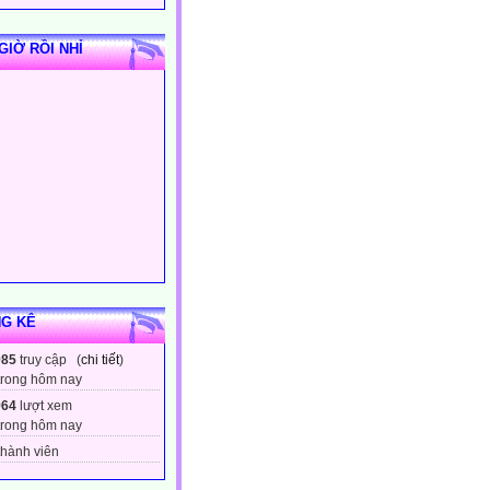
GIỜ RỒI NHỈ
G KÊ
985
truy cập (
chi tiết
)
trong hôm nay
964
lượt xem
trong hôm nay
hành viên