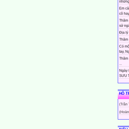
những
Em cả
cô hay
Thăm 
sử ngà
Địa lý 
Thăm c
Có mộ
tay, N
Thăm c
...
Ngày 8
SƯU T
HỖ T
(Trần
(Hoàn