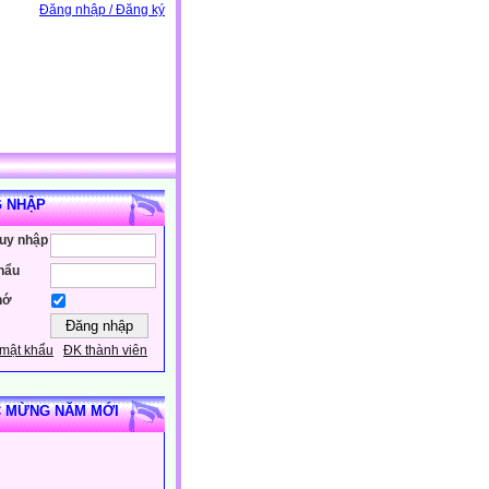
Đăng nhập / Đăng ký
 NHẬP
ruy nhập
hẩu
hớ
mật khẩu
ĐK thành viên
 MỪNG NĂM MỚI