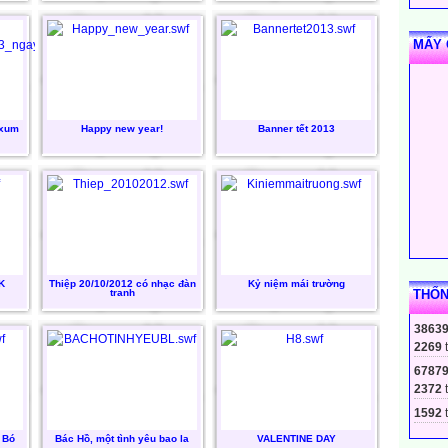
MẤY 
 xum
Happy new year!
Banner tết 2013
K
Thiệp 20/10/2012 có nhạc đàn
Kỷ niệm mái trường
tranh
THỐN
3863
2269
6787
2372
1592
t
 Bó
Bác Hồ, một tình yêu bao la
VALENTINE DAY