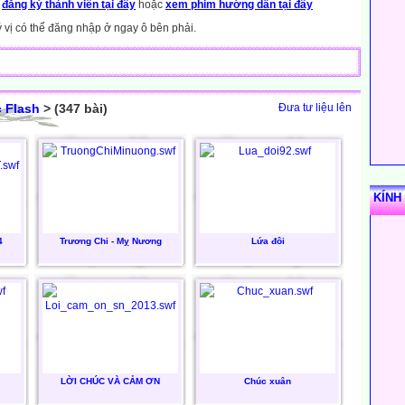
y
đăng ký thành viên tại đây
hoặc
xem phim hướng dẫn tại đây
ý vị có thể đăng nhập ở ngay ô bên phải.
 Flash
> (347 bài)
Đưa tư liệu lên
KÍNH
4
Trương Chi - Mỵ Nương
Lứa đôi
LỜI CHÚC VÀ CẢM ƠN
Chúc xuân