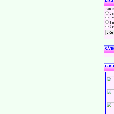
ĐIỀU
Bạn t
Đẹ
Đơn
Bìn
Ý k
CẢNH
ĐỌC 