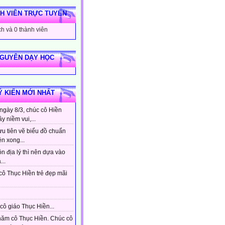
H VIÊN TRỰC TUYẾN
h và 0 thành viên
NGUYÊN DẠY HỌC
Ý KIẾN MỚI NHẤT
ngày 8/3, chúc cô Hiền
ầy niềm vui,...
ưu tiên vẽ biểu đồ chuẩn
ên xong...
n địa lý thì nên dựa vào
...
cô Thục Hiền trẻ đẹp mãi
cô giáo Thục Hiền...
hăm cô Thục Hiền. Chúc cô