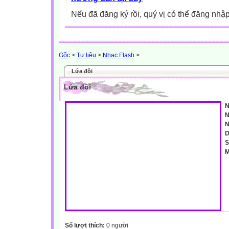
Nếu đã đăng ký rồi, quý vị có thể đăng nhậ
Gốc
>
Tư liệu
>
Nhạc Flash
>
Lứa đôi
Lứa đôi
N
N
N
D
S
M
Số lượt thích:
0 người