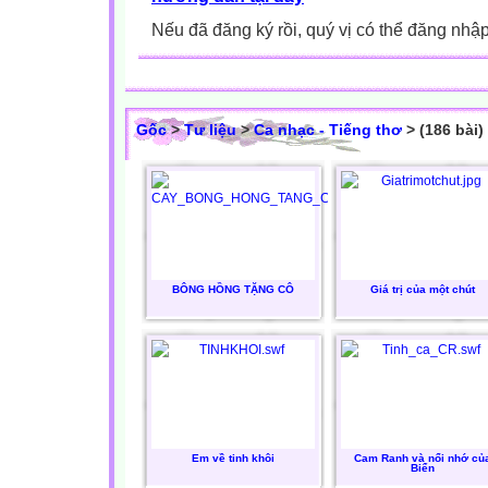
Nếu đã đăng ký rồi, quý vị có thể đăng nhậ
Gốc
>
Tư liệu
>
Ca nhạc - Tiếng thơ
> (186 bài)
BÔNG HỒNG TẶNG CÔ
Giá trị của một chút
Em về tinh khôi
Cam Ranh và nổi nhớ củ
Biển