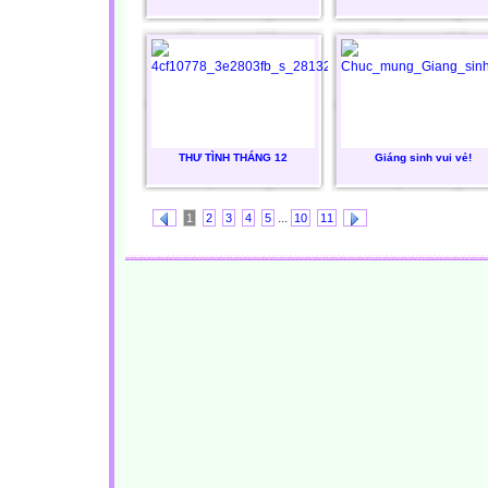
THƯ TÌNH THÁNG 12
Giáng sinh vui vẻ!
...
1
2
3
4
5
10
11