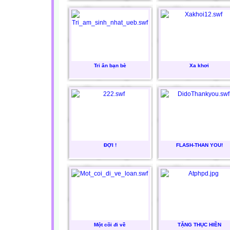
Tri ân bạn bè
Xa khơi
ĐỢI !
FLASH-THAN YOU!
Một cõi đi về
TẶNG THỤC HIỀN