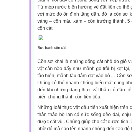
Từ mép nước biển hướng về đất liền có thể g
với mức độ ổn định tăng dần, đó là cồn sơ k
vàng – cồn màu xám – cồn trưởng thành. 5 
cồn cát.
Bức tranh cồn cát.
Cồn sơ khai là những đống cát nhỏ do gió vu
vật cản nào đấy như mảnh gỗ trôi bị kẹt lại,
tảo biển, mảnh tàu đắm dạt vào bờ… Cồn sơ k
chúng có thể nhanh chóng biến mất cũng nh
đến khi những dạng thực vật thân cỏ đầu tiên
biến chúng thành cồn tiền tiêu.
Những loài thực vật đầu tiên xuất hiện trên c
thân thảo bò lan có sức sống dẻo dai, chịu
được cát vùi. Chúng giúp cho cát được tích 
nhờ đó mà cao lên nhanh chóng đến cao độ 