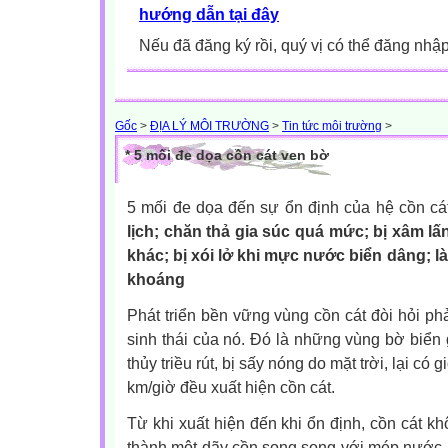
hướng dẫn tại đây
Nếu đã đăng ký rồi, quý vị có thể đăng nhậ
Gốc
>
ĐỊA LÝ MÔI TRƯỜNG
>
Tin tức môi trường
>
* 5 mối đe dọa cồn cát ven bờ
5 mối đe dọa đến sự ổn định của hệ cồn cá
lịch; chăn thả gia súc quá mức; bị xâm lấ
khác; bị xói lở khi mực nước biển dâng; làm
khoáng
Phát triển bền vững vùng cồn cát đòi hỏi phả
sinh thái của nó. Đó là những vùng bờ biển 
thủy triều rút, bị sấy nóng do mặt trời, lại c
km/giờ đều xuất hiện cồn cát.
Từ khi xuất hiện đến khi ổn định, cồn cát k
thành một dãy cồn song song với mép nước 