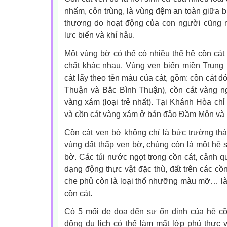
nhấm, côn trùng, là vùng đệm an toàn giữa biể
thương do hoạt động của con người cũng 
lực biển và khí hậu.
Một vùng bờ có thể có nhiều thế hệ cồn cát 
chất khác nhau. Vùng ven biển miền Trung 
cát lấy theo tên màu của cát, gồm: cồn cát đỏ
Thuận và Bắc Bình Thuận), cồn cát vàng ng
vàng xám (loại trẻ nhất). Tại Khánh Hòa chỉ 
và cồn cát vàng xám ở bán đảo Đầm Môn v
Cồn cát ven bờ không chỉ là bức trường th
vùng đất thấp ven bờ, chúng còn là một hệ s
bờ. Các túi nước ngọt trong cồn cát, cảnh q
dạng động thực vật đặc thù, đất trên các cồn
che phủ còn là loại thổ nhưỡng màu mỡ… là
cồn cát.
Có 5 mối đe dọa đến sự ổn định của hệ cồn
động du lịch có thể làm mất lớp phủ thực 