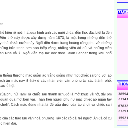
MẤY 
an.
 thể hiện rõ nét nhất qua hình ảnh các ngôi chùa, đền thờ, đặc biệt là đền
Đền thờ này được xây dựng năm 1873, là một trong những đền thờ
ẫy nhất ở đất nước này. Ngôi đền được trang hoàng công phu với những
những bức tranh sơn son thếp vàng, những viên đá qúi và những viên
an Nha và Ý. Ngôi đền toạ lạc dọc theo Jalan Bandar trong khu phố
c
ền thống thường mặc quần áo trắng giống như một chiếc sarong với áo
ách ăn mặc này ít thấy ở các nhân viên văn phòng tại các thành phố,
THỐN
ác lễ hội.
3859
ủa phụ nữ Tamil là chiếc sari thanh lịch, đó là một khúc vải tốt, dài 6m
2314
 quấn qua một bên vai. Thân trên người phụ nữ mặc chiếc áo ngắn tay
”choli”. Cách mặc đúng nhất là để gấu dưới của áo choli và chiếc sari
6783
2329
1592
t
 của các trào lưu văn hoá phương Tây các cô gái trẻ người Ấn đã có xu
g hiện đại.