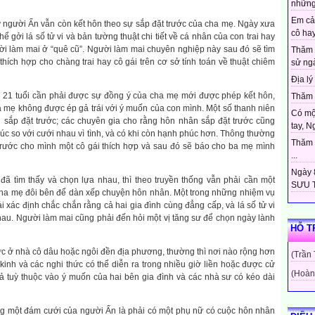
những
Em cả
 người Ấn vẫn còn kết hôn theo sự sắp đặt trước của cha mẹ. Ngày xưa
cô hay
ể gởi lá số tử vi và bản tường thuật chi tiết về cá nhân của con trai hay
ời làm mai ở “quê cũ”. Người làm mai chuyên nghiệp này sau đó sẽ tìm
Thăm 
hích hợp cho chàng trai hay cô gái trên cơ sở tính toán về thuật chiêm
sử ngà
Địa lý 
 21 tuổi cần phải được sự đồng ý của cha mẹ mới được phép kết hôn,
Thăm c
 mẹ không được ép gả trái với ý muốn của con mình. Một số thanh niên
Có mộ
sắp đặt trước; các chuyên gia cho rằng hôn nhân sắp đặt trước cũng
tay, N
 so với cưới nhau vì tình, và có khi còn hạnh phúc hơn. Thông thường
Thăm c
 trước cho mình một cô gái thích hợp và sau đó sẽ báo cho ba mẹ mình
...
Ngày 8
đã tìm thấy và chọn lựa nhau, thì theo truyền thống vẫn phải cần một
SƯU T
ha mẹ đôi bên để dàn xếp chuyện hôn nhân. Một trong những nhiệm vụ
i xác định chắc chắn rằng cả hai gia đình cùng đẳng cấp, và lá số tử vi
au. Người làm mai cũng phải đến hỏi một vị tăng sư để chọn ngày lành
HỖ T
ức ở nhà cô dâu hoặc ngôi đền địa phương, thường thì nơi nào rộng hơn
(Trần
kinh và các nghi thức có thể diễn ra trong nhiều giờ liền hoặc được cử
(Hoàn
ả tuỳ thuộc vào ý muốn của hai bên gia đình và các nhà sư có kéo dài
ong một đám cưới của người Ấn là phải có một phụ nữ có cuộc hôn nhân