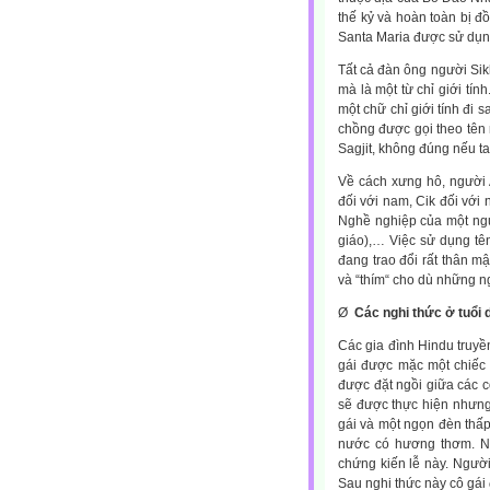
thế kỷ và hoàn toàn bị đ
Santa Maria được sử dụng
Tất cả đàn ông người Sik
mà là một từ chỉ giới tín
một chữ chỉ giới tính đi 
chồng được gọi theo tên 
Sagjit, không đúng nếu ta
Về cách xưng hô, người 
đối với nam, Cik đối với
Nghề nghiệp của một ngư
giáo),… Việc sử dụng tê
đang trao đổi rất thân m
và “thím“ cho dù những n
Ø
Các nghi thức ở tuổi d
Các gia đình Hindu truyề
gái được mặc một chiếc 
được đặt ngồi giữa các c
sẽ được thực hiện nhưng 
gái và một ngọn đèn thấp
nước có hương thơm. Nh
chứng kiến lễ này. Ngườ
Sau nghi thức này cô gái 