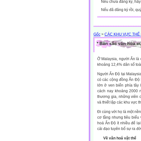
Nếu chưa đăng ký, hã
Nếu đã đăng ký rồi, qu
Gốc
>
CÁC KHU VỰC THẾ 
* Bản sắc văn hóa c
Ở Malaysia, người Ấn là
khoảng 12,4% dân số toàn
Người Ấn Độ tại Malaysia
có các cộng đồng Ấn Độ k
lớn ở ven biển phía tây
cách nay khoảng 2000 n
thương gia, những viên c
và thiết lập các khu vực t
Đi cùng với họ là một nề
cơ tầng nhưng tiêu biểu 
hoá Ấn Độ ít nhiều để lạ
cải đạo tuyên bố sự ra đờ
Về văn hoá vật thể