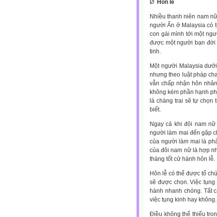
Ø
Hôn lễ
Nhiều thanh niên nam nữ
người Ấn ở Malaysia có th
con gái mình tới một ngư
được một người bạn đời t
tinh.
Một người Malaysia dưới
nhưng theo luật pháp cha
vẫn chấp nhận hôn nhân 
không kém phần hạnh phúc
là chàng trai sẽ tự chọn
biết.
Ngay cả khi đôi nam nữ 
người làm mai đến gặp c
của người làm mai là phả
của đôi nam nữ là hợp nh
tháng tốt cử hành hôn lễ.
Hôn lễ có thể được tổ ch
sẽ được chọn. Việc tụng 
hành nhanh chóng. Tất c
việc tụng kinh hay không.
Điều không thể thiếu tr