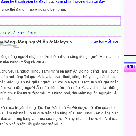
y
đăng ký thành viên tại đây
hoặc
xem phim hướng dẫn tại đây
ý vị có thể đăng nhập ở ngay ô bên phải.
GIỚI
>
Bài đọc thêm
>
ủa cộng đồng người Ấn ở Malaysia
Tạo bài viết mới
 cộng đồng người nhập cư lớn thứ hai sau cộng đồng người Hoa, chiếm
 liên bang (thống kê 2004).
KÍNH
 chủ yếu là người Hindu Tamil từ miền nam Ấn Độ nói tiếng Tamil, cũng
hác nói tiếng Telugu, Malayalam và Hindi, sống chủ yếu tại các thị trấn
 bán đảo.
Quan hệ giữa người Ấn với Malaysia được lịch sử ghi nhận
ăm và những người Ấn đầu tiên đến bán đảo Malay chính là những
hức tìm kiếm thị trường tiêu thụ hàng hoá, tìm kiếm nguồn nguyên liệu
huộc địa.
n văn hoá truyền thống độc đáo. Văn hoá Ấn Độ được thể hiện qua nhiều
và đậm nét nhất đó là dựa trên nền tảng của đạo Hindu (Ấn giáo). Văn
i dấu ấn trong lòng văn hoá của người Malay, nhất là trước khi Malacca
i của Nhà nước Hồi giáo vào thế kỷ 15.