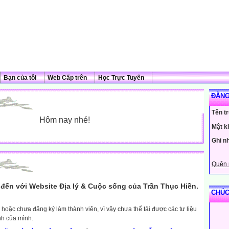
Bạn của tôi
Web Cấp trên
Học Trực Tuyến
ĐĂNG
Tên t
Hôm nay nhé!
Mật k
Ghi n
Quên 
đến với Website Địa lý & Cuộc sống của Trần Thục Hiền.
CHÚC
hoặc chưa đăng ký làm thành viên, vì vậy chưa thể tải được các tư liệu
nh của mình.