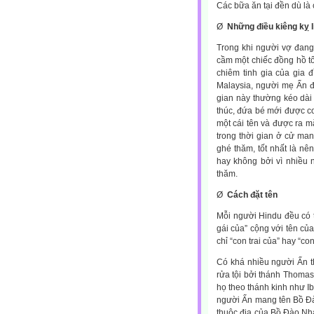
Các bữa ăn tại đền dù là
Ø
Những điều kiêng kỵ 
Trong khi người vợ đang
cầm một chiếc đồng hồ tốt
chiêm tinh gia của gia đ
Malaysia, người mẹ Ấn đ
gian này thường kéo dài 
thúc, đứa bé mới được co
một cái tên và được ra m
trong thời gian ở cử ma
ghé thăm, tốt nhất là nê
hay không bởi vì nhiều
thăm.
Ø
Cách đặt tên
Mỗi người Hindu đều có tê
gái của” cộng với tên củ
chỉ “con trai của” hay “co
Có khá nhiều người Ấn t
rửa tội bởi thánh Thoma
họ theo thánh kinh như I
người Ấn mang tên Bồ Đà
thuộc địa của Bồ Đào Nha