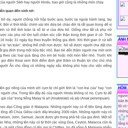
 của người Sikh hay người Hindu, bao giờ cũng là những món chay.
liên quan đến sinh nở:
 trở dạ, người chồng hồi hộp bước qua, bước lại ngoài hành lang, tay
. Bởi vì thời khắc chính xác khi đứa bé chào đời là rất quan trọng để vị
ình có thể tính toán lá số tử vi của đứa trẻ. Giống như tất cả phụ nữ
ược các phụ nữ lớn tuổi chăm sóc cẩn thận trong thời gian ở cử. Thời
ẢNH 
16 hoặc 31 ngày tùy theo truyền thống gia đình. Khi thời gian ở cử kết
i là “an toàn”, không thể chết non được. Nó sẽ được người cha đặt cho
ắt gia đình trong một bữa tiệc nhỏ. Bạn bè đến thăm người mẹ mới sinh
ng theo các loại quà tặng cho em bé hoặc một món tiền nhỏ. Trước khi
n gọi điện thoại xem thời điểm định ghé thăm có thuận lợi cho chủ nhà
 người Ấn cho rằng có những ngày xấu không phù hợp cho việc viếng
N
rằng m
HÔM N
n gọi riêng của mình với cụm từ chỉ giới tính là “con trai của” hay “con
người 
a người cha. Trong tên đầy đủ của người Hindu không có họ. Cụm từ để
bản th
n gái của” trong tiếng Malay là a/l (Anaklelaki) và a/p (Anak perempuan).
tôi có
heo đạo Công giáo ở Malaysia. Những người này có tổ tiên từng được
những
s tông đồ Chúa Giêsu cách đây khoảng 2000 năm. Những người này có
N
braham, John, Samuel, Jacob được ghi trong phả hệ của gia đình. Một số
lắng 
o Nha; những tên này có từ thời các vùng Goa, Ceylon, Malacca còn là
tĩnh h
 - là một cộng đồng có tên gọi là Chitties, họ đã sống ở Malaysia nhiều