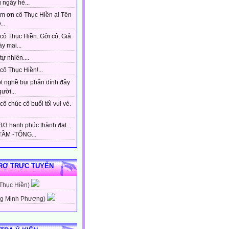
 ngày hè...
m ơn cô Thục Hiền ạ! Tên
...
cô Thục Hiền. Gởi cô, Giả
y mai...
tự nhiên....
ô Thục Hiền!...
t nghề bụi phấn dính đầy
gười...
ô chúc cô buổi tối vui vẻ.
/3 hạnh phúc thành đạt...
ẦM -TỔNG...
RỢ TRỰC TUYẾN
 Thục Hiền)
g Minh Phương)