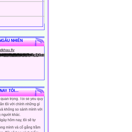
NGẪU NHIÊN
gày hôm nay, tôi sẽ tin
ình là người đặc biệt, một
AY TÔI...
quan trọng. Tôi sẽ yêu quý
ân tôi với chính những gì
 và không so sánh mình với
 người khác.
gày hôm nay, tôi sẽ tự
lòng mình và cố gắng trầm
ơn. Tôi sẽ học cách kiểm