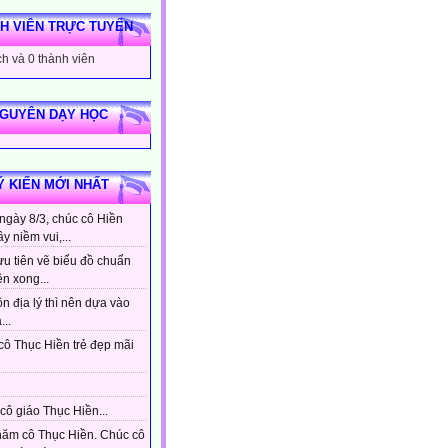
H VIÊN TRỰC TUYẾN
h và 0 thành viên
NGUYÊN DẠY HỌC
Ý KIẾN MỚI NHẤT
ngày 8/3, chúc cô Hiền
ầy niềm vui,...
ưu tiên vẽ biểu đồ chuẩn
ên xong...
n địa lý thì nên dựa vào
...
cô Thục Hiền trẻ đẹp mãi
cô giáo Thục Hiền...
hăm cô Thục Hiền. Chúc cô