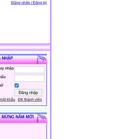
Đăng nhập / Đăng ký
 NHẬP
ruy nhập
hẩu
hớ
mật khẩu
ĐK thành viên
 MỪNG NĂM MỚI