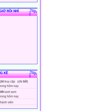
GIỜ RỒI NHỈ
G KÊ
424
truy cập (
chi tiết
)
trong hôm nay
209
lượt xem
trong hôm nay
hành viên