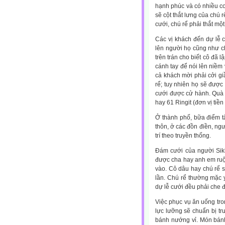
hạnh phúc và có nhiều co
sẽ cột thắt lưng của chú 
cưới, chú rể phải thắt mộ
Các vị khách đến dự lễ 
lên người họ cũng như c
trên trán cho biết cô đã 
cánh tay để nói lên niềm 
cả khách mời phải cởi gi
rể; tuy nhiên họ sẽ được
cưới được cử hành. Quà b
hay 61 Ringit (đơn vị tiền
Ở thành phố, bữa điểm t
thôn, ở các đồn điền, ngư
trí theo truyền thống.
Đám cưới của người Sikh
được cha hay anh em ruộ
vào. Cô dâu hay chú rể s
lần. Chú rể thường mặc y
dự lễ cưới đều phải che 
Việc phục vụ ăn uống tro
lực lưỡng sẽ chuẩn bị tr
bánh nướng vỉ. Món bánh