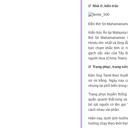
Ø
Nhà ở, kiến trúc
Đền thờ Sri Mahamariam
Kiến trúc Ấn tại Malaysia
thờ Sri Mahamariaman. 
Hindu lớn nhất và lộng l
bức chạm khắc tinh vi, 
gạch sắc xảo của Tây B
người Hoa (China Town).
Ø
Trang phục, trang sứ
Đàn ông Tamil theo truy
sơ mi trắng. Ngày nay c
nhưng lại phổ biến trong c
Trang phục truyền thống c
quấn quanh thắt lưng và
bó sát người có tên gọi 
cách nhau vài phân.
Hiện nay, dưới ảnh hưởng
hướng chạy theo thời tran