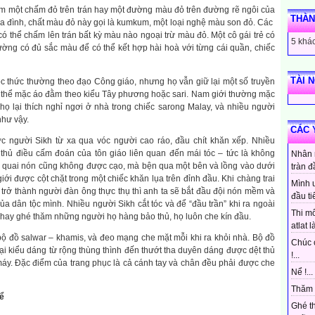
m một chấm đỏ trên trán hay một đường màu đỏ trên đường rẽ ngôi của
THÀN
gia đình, chất màu đỏ này gọi là kumkum, một loại nghệ màu son đỏ. Các
có thể chấm lên trán bất kỳ màu nào ngoại trừ màu đỏ. Một cô gái trẻ có
5 khác
thường có đủ sắc màu để có thể kết hợp hài hoà với từng cái quần, chiếc
TÀI 
c thức thường theo đạo Công giáo, nhưng họ vẫn giữ lại một số truyền
ó thể mặc áo đằm theo kiểu Tây phương hoặc sari. Nam giới thường mặc
 họ lại thích nghỉ ngơi ở nhà trong chiếc sarong Malay, và nhiều người
như vậy.
CÁC 
c người Sikh từ xa qua vóc người cao ráo, đầu chít khăn xếp. Nhiều
thủ điều cấm đoán của tôn giáo liên quan đến mái tóc – tức là không
Nhân 
u quai nón cũng không được cạo, mà bện qua một bên và lồng vào dưới
tràn đ
ới được cột chặt trong một chiếc khăn lụa trên đỉnh đầu. Khi chàng trai
Mình 
 trở thành người đàn ông thực thụ thì anh ta sẽ bắt đầu đội nón mềm và
đầu ti
ủa dân tộc mình. Nhiều người Sikh cắt tóc và để “đầu trần” khi ra ngoài
Thi mô
ễ hay ghé thăm những người họ hàng bảo thủ, họ luôn che kín đầu.
atlat là
ộ đồ salwar – khamis, và đeo mạng che mặt mỗi khi ra khỏi nhà. Bộ đồ
Chúc 
oại kiểu dáng từ rộng thùng thình đến thướt tha duyên dáng được dệt thủ
!...
áy. Đặc điểm của trang phục là cả cánh tay và chân đều phải được che
Nể !...
Thăm 
 thể
Ghé t