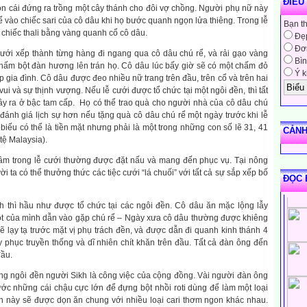
ĐIỀU
n cái đứng ra trồng một cây thánh cho đôi vợ chồng. Người phụ nữ này
rể vào chiếc sari của cô dâu khi họ bước quanh ngọn lửa thiêng. Trong lễ
Bạn t
t chiếc thali bằng vàng quanh cổ cô dâu.
Đẹ
Đơn
cưới xếp thành từng hàng đi ngang qua cô dâu chú rể, và rải gạo vàng
Bìn
hấm bột đàn hương lên trán họ. Cô dâu lúc bấy giờ sẽ có một chấm đỏ
Ý k
lập gia đình. Cô dâu được đeo nhiều nữ trang trên đầu, trên cổ và trên hai
vui và sự thịnh vượng. Nếu lễ cưới được tổ chức tại một ngôi đền, thì tất
ầy ra ở bậc tam cấp. Họ có thể trao quà cho người nhà của cô dâu chú
 đánh giá lịch sự hơn nếu tặng quà cô dâu chú rể một ngày trước khi lễ
iếu có thể là tiền mặt nhưng phải là một trong những con số lẽ 31, 41
CẢNH
 tệ Malaysia).
âm trong lễ cưới thường được đặt nấu và mang đến phục vụ. Tại nông
ời ta có thể thưởng thức các tiệc cưới “lá chuối” với tất cả sự sắp xếp bố
ĐỌC 
 thì hầu như được tổ chức tại các ngôi đền. Cô dâu ăn mặc lộng lẫy
t của mình dẫn vào gặp chú rể – Ngày xưa cô dâu thường được khiêng
ẽ lạy tạ trước mặt vị phụ trách đền, và được dẫn đi quanh kinh thánh 4
 phục truyền thống và dĩ nhiên chít khăn trên đầu. Tất cả đàn ông đến
đầu.
ng ngôi đền người Sikh là công việc của cộng đồng. Vài người đàn ông
ước những cái chậu cực lớn để đựng bột nhồi roti dùng để làm một loại
 này sẽ được dọn ăn chung với nhiều loại cari thơm ngon khác nhau.