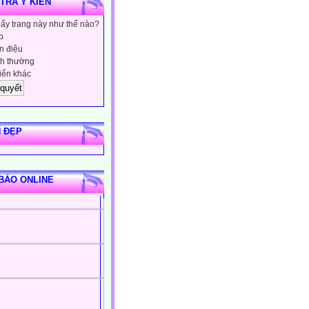
 TRA Ý KIẾN
hấy trang này như thế nào?
p
 điệu
h thường
iến khác
 ĐẸP
BÁO ONLINE