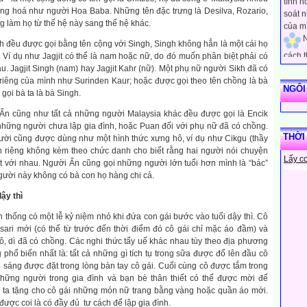
soát 
ồng hoá như người Hoa Baba. Những tên đặc trưng là Desilva, Rozario,
của m
 làm họ từ thế hệ này sang thế hệ khác.
N
h đều được gọi bằng tên cộng với Singh, Singh không hẳn là một cái họ
cách 
h. Ví dụ như Jagjit có thể là nam hoặc nữ, do đó muốn phân biệt phải có
khác đ
sau. Jagjit Singh (nam) hay Jagjit Kahr (nữ). Một phụ nữ người Sikh đã có
luôn n
riêng của mình như Surinden Kaur; hoặc được gọi theo tên chồng là bà
vào s
NGÔI
 gọi bà ta là bà Singh.
sống.
N
Ấn cũng như tất cả những người Malaysia khác đều được gọi là Encik
trọng 
 những người chưa lập gia đình, hoặc Puan đối với phụ nữ đã có chồng.
THỜI
mình. 
ời cũng được dùng như một hình thức xưng hô, ví dụ như Cikgu (thầy
diễn 
n riêng không kèm theo chức danh cho biết rằng hai người nói chuyện
Lấy c
nghĩ v
ật với nhau. Người Ấn cũng gọi những người lớn tuổi hơn mình là “bác”
N
gười này không có bà con họ hàng chi cả.
cách 
ậy thì
bạn qu
tôi bi
n thống có một lễ kỷ niệm nhỏ khi đứa con gái bước vào tuổi dậy thì. Cô
người
sari mới (có thể từ trước đến thời điểm đó cô gái chỉ mặc áo đầm) và
N
ô, dì đã có chồng. Các nghi thức tẩy uế khác nhau tùy theo địa phương
phổ biến nhất là: tất cả những gì tích tụ trong sữa được đổ lên đầu cô
ứng xử
 sáng được đặt trong lòng bàn tay cô gái. Cuối cùng cô được tắm trong
của n
ững người trong gia đình và bạn bè thân thiết có thể được mời để
những
i ta tặng cho cô gái những món nữ trang bằng vàng hoặc quần áo mới.
rằng n
được coi là có đầy đủ tư cách để lập gia đình.
thươn