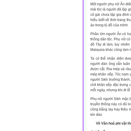
Một người phụ nữ Ấn điể
mái tóc là người đã lập 
cô gái chưa lập gia đình 
hiểu biết về thời trang 
áo trong tủ đồ của mình.
Phần lớn người Ấn có họ
thống dân tộc. Phụ nữ c
đồ Tây đi làm, tuy nhiên
Malaysia khác cũng làm 
Ta có thể nhận diện đượ
người đàn ông vẫn tuân 
được cắt. Ria mép và râ
mép khăn xếp. Tóc nam gi
người Sikh trưởng thành,
chít khăn xếp đặc trưng c
mỗi ngày, nhưng khi đi l
Phụ nữ người Sikh mặc b
truyền thống này có đủ l
công bằng tay hay thêu m
kín đáo.
Về Văn hoá phi vật