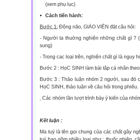
(xem phụ lục)
Cách tiến hành:
Bước 1:
Động não, GIÁO VIÊN đặt câu hỏi:
-
Người ta thuờng nghiện những chất gì ? (
sung)
-
Trong cac loại trên, nghiện chất gì là nguy 
Bước 2 : HọC SINH làm bài tập cá nhân theo
Bước 3 : Thảo luận nhóm 2 người, sau đó 
HọC SINH, thảo luận về câu hỏi trong phiếu.
Các nhóm lần lượt trình bày ý kiến của nhó
Kết luận :
Ma tuý là tên gọi chung của các chất gây n
tuý bao gồm nhiều loại như : thuốc phiện, cầ