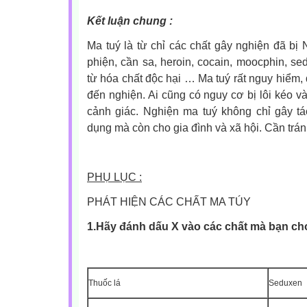
Kết luận chung :
Ma tuý là từ chỉ các chất gây nghiện đã b
phiện, cần sa, heroin, cocain, moocphin, se
từ hóa chất độc hại … Ma tuý rất nguy hiểm,
đến nghiện. Ai cũng có nguy cơ bị lôi kéo v
cảnh giác. Nghiện ma tuý không chỉ gây t
dụng mà còn cho gia đình và xã hội. Cần trán
PHỤ LỤC :
PHÁT HIỆN CÁC CHẤT MA TÚY
1.Hãy đánh dấu X vào các chất mà bạn cho
Thuốc lá
Seduxen