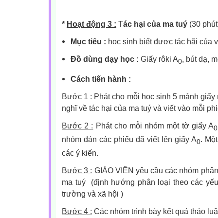
*
Hoạt động 3 :
T
ác hại của ma tuý
(30 phút
Mục tiêu :
học sinh biết được tác hãi của 
Đồ dùng dạy học :
Giấy rôki A
, bút dạ, 
0
Cách tiến hành :
Bước 1 :
Phát cho mỗi học sinh 5 mảnh giấy
nghĩ về tác hại của ma tuý và viết vào mỗi phi
Bước 2 :
Phát cho mỗi nhóm một tờ giấy A
0
nhóm dán các phiếu đã viết lên giấy A
. Mộ
0
các ý kiến.
Bước 3 :
GIÁO VIÊN yêu cầu các nhóm phân lo
ma tuý (định hướng phân loại theo các yếu
trường và xã hội )
Bước 4 :
Các nhóm trình bày kết quả thảo lu