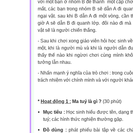
với một bạn ở nhóm B để thành một cặp chơi.
mắt, các bạn trong nhóm B sẽ dẫn A đi qua
ngại vật. sau khi B dẫn A đi một vòng, cần t
giờ A sẽ dẫn B đi quanh lớp. đôi nào đi m
vật sẽ là người chiến thắng.
- Sau khi chơi xong giáo viên hỏi học sinh v
một, khi là người mù và khi là người dẫn 
thấy thế nào khi ngừơi chơi cùng mình khô
tưởng lẫn nhau.
- Nhấn mạnh ý nghĩa của trò chơi : trong cu
trách nhiệm với chính mình và với người khá
*
Hoạt động 1 :
Ma tuý là gì ?
(30 phút)
Mục tiêu :
Học sinh hiểu được tên, dạng th
tuý; các hình thức nghiện thường gặp.
Đồ dùng :
phát phiếu bài tập về các ch