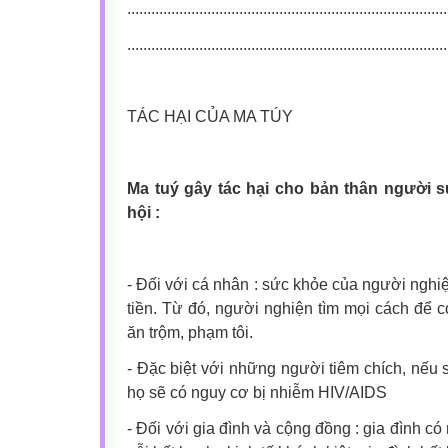
................................................................................
................................................................................
TÁC HẠI CỦA MA TÚY
Ma tuý gây tác hại cho bản thân người s
hội :
- Đối với cá nhân : sức khỏe của người nghiệ
tiền. Từ đó, người nghiện tìm mọi cách để c
ăn trộm, phạm tôi.
- Đặc biệt với những người tiêm chích, nế
họ sẽ có nguy cơ bị nhiễm HIV/AIDS
- Đối với gia đình và cộng đồng : gia đình c