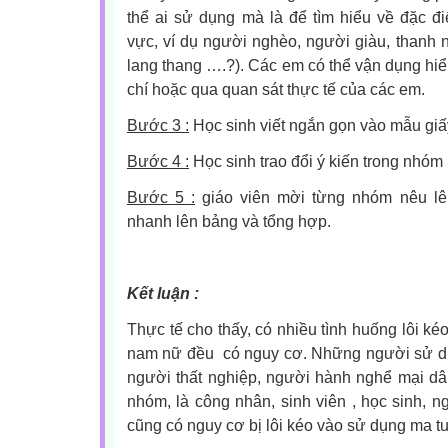
thể ai sử dụng mà là để tìm hiểu về đặc đ
vực, ví dụ người nghèo, người giàu, thanh n
lang thang ….?). Các em có thể vận dụng hiể
chí hoặc qua quan sát thực tế của các em.
Bước 3 :
Học sinh viết ngắn gọn vào mẫu giấ
Bước 4 :
Học sinh trao đổi ý kiến trong nhóm
Bước 5 :
giáo viên mời từng nhóm nêu lê
nhanh lên bảng và tổng hợp.
Kết luận :
Thực tế cho thấy, có nhiều tình huống lôi ké
nam nữ đều có nguy cơ. Những người sử dụn
người thất nghiệp, người hành nghể mại dâ
nhóm, là công nhân, sinh viên , học sinh, 
cũng có nguy cơ bị lôi kéo vào sử dụng ma tu