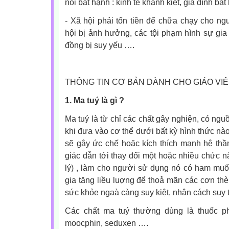
nỗi bất hạnh : kinh tế khánh kiệt, gia đình bấ
- Xã hội phải tốn tiền để chữa chạy cho ngư
hội bị ảnh hưởng, các tội phạm hình sự gia
đồng bị suy yếu ….
THÔNG TIN CƠ BẢN DÀNH CHO GIÁO VI
1. Ma tuý là gì ?
Ma tuý là từ chỉ các chất gây nghiện, có ngu
khi đưa vào cơ thể dưới bất kỳ hình thức nào 
sẽ gây ức chế hoặc kích thích mạnh hệ thầ
giác dẫn tới thay đổi một hoặc nhiều chức nă
lý) , làm cho người sử dụng nó có ham mu
gia tăng liều luợng để thoả mãn các cơn thè
sức khỏe ngaà càng suy kiệt, nhân cách suy t
Các chất ma tuý thường dùng là thuốc phi
moocphin, seduxen ….