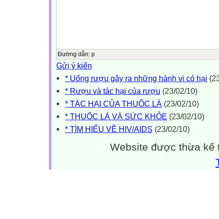
Đường dẫn
:
p
Gửi ý kiến
* Uống rượu gây ra những hành vi có hại
(23
* Rượu và tác hại của rượu
(23/02/10)
* TÁC HẠI CỦA THUỐC LÁ
(23/02/10)
* THUỐC LÁ VÀ SỨC KHỎE
(23/02/10)
* TÌM HIỂU VỀ HIV/AIDS
(23/02/10)
Website được thừa kế