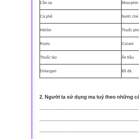
Cần sa
Moocphin
Cà phê
Nước chè
Hêrôin
Thuốc phi
Rượu
Cocain
Thuốc lào
Ăn trầu
Dolacgan
Bồ đà
2. Người ta sử dụng ma tuý theo những cá
................................................................................
................................................................................
................................................................................