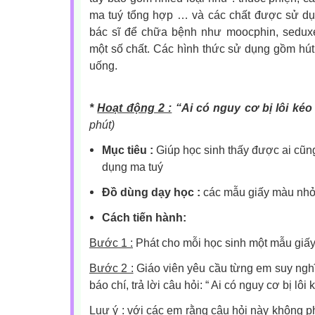
ma tuý tổng hợp … và các chất được sử dụ
bác sĩ để chữa bệnh như moocphin, sedux
một số chất. Các hình thức sử dụng gồm hút, 
uống.
*
Hoạt động 2 :
“Ai có nguy cơ bị lôi ké
phút)
Mục tiêu :
Giúp học sinh thấy được ai cũng
dụng ma tuý
Đồ dùng dạy học :
các mẫu giấy màu nhỏ, 
Cách tiến hành:
Bước 1 :
Phát cho mỗi học sinh một mẫu giấ
Bước 2 :
Giáo viên yêu cầu từng em suy nghĩ 
báo chí, trả lời câu hỏi: “ Ai có nguy cơ bị lô
Luư ý : với các em rằng câu hỏi này không ph