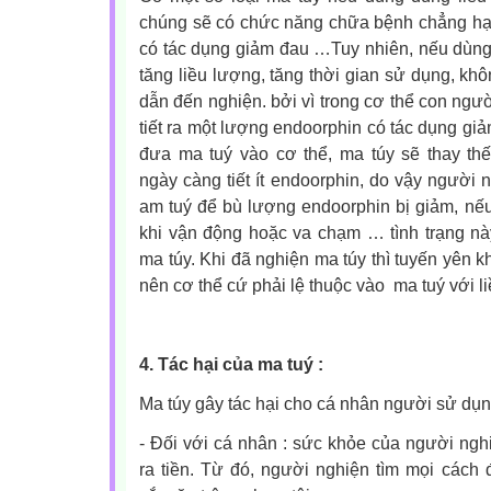
chúng sẽ có chức năng chữa bệnh chẳng hạ
có tác dụng giảm đau …Tuy nhiên, nếu dùng v
tăng liều lượng, tăng thời gian sử dụng, khô
dẫn đến nghiện. bởi vì trong cơ thể con ngư
tiết ra một lượng endoorphin có tác dụng giả
đưa ma tuý vào cơ thể, ma túy sẽ thay th
ngày càng tiết ít endoorphin, do vậy người 
am tuý để bù lượng endoorphin bị giảm, nế
khi vận động hoặc va chạm … tình trạng nà
ma túy. Khi đã nghiện ma túy thì tuyến yên k
nên cơ thể cứ phải lệ thuộc vào ma tuý với 
4. Tác hại của ma tuý :
Ma túy gây tác hại cho cá nhân người sử dụng
-
Đối với cá nhân : sức khỏe của người nghi
ra tiền. Từ đó, người nghiện tìm mọi cách