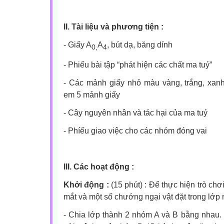
II. Tài liệu và phương tiện :
- Giấy A
A
, bút dạ, băng dính
0,
4
- Phiếu bài tập “phát hiện các chất ma tuý”
- Các mảnh giấy nhỏ màu vàng, trắng, xan
em 5 mảnh giấy
- Cây nguyên nhân và tác hại của ma tuý
- Phíếu giao việc cho các nhóm đóng vai
III. Các hoạt động :
Khởi động :
(15 phút) : Để thực hiện trò chơ
mắt và một số chướng ngại vật đặt trong lớp
- Chia lớp thành 2 nhóm A và B bằng nhau.