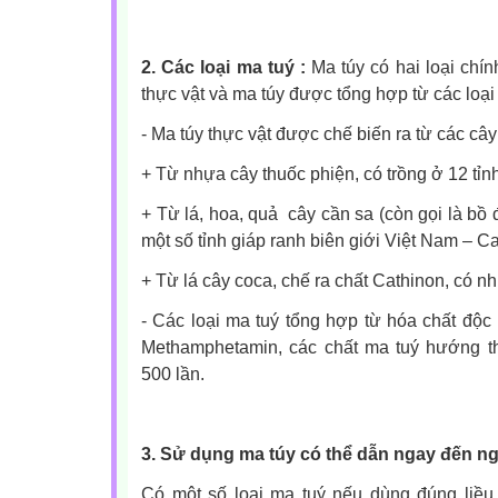
2. Các loại ma tuý :
Ma túy có hai loại chín
thực vật và ma túy được tổng hợp từ các loại
-
Ma túy thực vật được chế biến ra từ các cây
+ Từ nhựa cây thuốc phiện, có trồng ở 12 tỉn
+ Từ lá, hoa, quả cây cần sa (còn gọi là bồ 
một số tỉnh giáp ranh biên giới Việt Nam – 
+ Từ lá cây coca, chế ra chất Cathinon, có n
-
Các loại ma tu
ý tổng hợp từ hóa chất độc
Methamphetamin, các chất ma tuý hướng t
500 lần.
3. Sử dụng ma túy có thể dẫn ngay đến n
Có một số loại ma tuý nếu dùng đúng liều