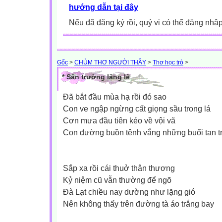
hướng dẫn tại đây
Nếu đã đăng ký rồi, quý vị có thể đăng nhậ
Gốc
>
CHÙM THƠ NGƯỜI THẦY
>
Thơ học trò
>
* Sân trường lặng lẽ
Ðã bắt đầu mùa hạ rồi đó sao
Con ve ngập ngừng cất giọng sầu trong lá
Cơn mưa đầu tiên kéo về vội vã
Con đường buồn tênh vắng những buổi tan 
Sắp xa rồi cái thuở thân thương
Kỷ niệm cũ vẫn thường để ngõ
Ðà Lạt chiều nay dường như lặng gió
Nên không thấy trên đường tà áo trắng bay