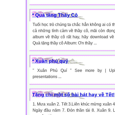
* Quà tặng Thày Cô
Tuổi học trò chúng ta chắc hẳn không ai có 
cả những tình cảm về thầy cô, mãi còn đọng 
album về thầy cô rất hay, hãy download về
Quà tặng thầy cô Album: Ơn thầy ...
* Xuân phú quý
" Xuân Phú Quí " See more by | Upl
presentations ...
Tặng chị một số bài hát hay về Tết!
1. Mưa xuân 2. Tết 3.Liên khúc mừng xuân 4. 
Ngày đầu năm 7. Đón thần tài 8. Xuân 9. L