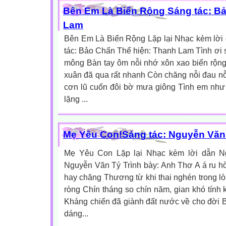
Bên Em Là Biển Rộng Sáng tác: Bả
Lam
Bên Em Là Biển Rộng Lặp lại Nhạc kèm lời
tác: Bảo Chấn Thể hiện: Thanh Lam Tình ơi 
mông Bàn tay ôm nỗi nhớ xôn xao biển rộn
xuân đã qua rất nhanh Còn chăng nỗi đau nỗ
cơn lũ cuốn đôi bờ mưa giông Tình em như
lặng ...
Mẹ Yêu Con!Sáng tác: Nguyễn Văn 
Mẹ Yêu Con Lặp lại Nhạc kèm lời dẫn Ng
Nguyễn Văn Tý Trình bày: Anh Thơ A á ru h
hay chăng Thương từ khi thai nghén trong 
ròng Chín tháng so chín năm, gian khó tính 
Kháng chiến đã giành đất nước về cho đời 
dáng...