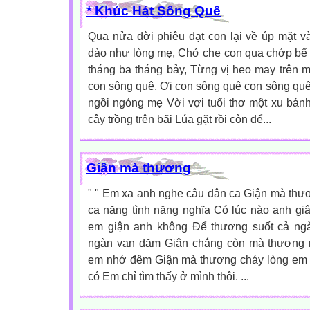
* Khúc Hát Sông Quê
Qua nửa đời phiêu dạt con lại về úp mặt v
dào như lòng mẹ, Chở che con qua chớp bể
tháng ba tháng bảy, Từng vị heo may trên 
con sông quê, Ơi con sông quê con sông qu
ngồi ngóng mẹ Vời vợi tuổi thơ một xu bán
cây trồng trên bãi Lúa gặt rồi còn để...
Giận mà thương
" " Em xa anh nghe câu dân ca Giận mà thươ
ca nặng tình nặng nghĩa Có lúc nào anh gi
em giận anh không Để thương suốt cả ng
ngàn vạn dặm Giận chẳng còn mà thương 
em nhớ đêm Giận mà thương cháy lòng em 
có Em chỉ tìm thấy ở mình thôi. ...