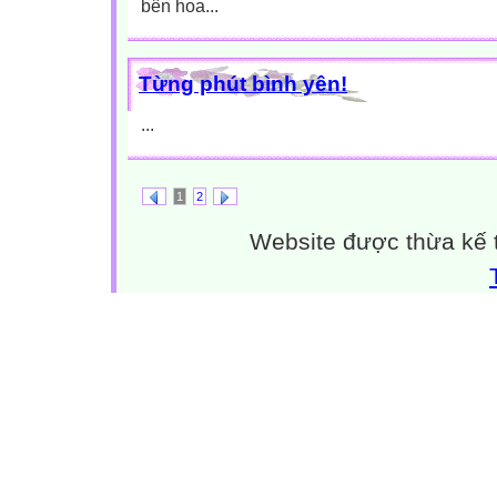
bên hoa...
Từng phút bình yên!
...
1
2
Website được thừa kế