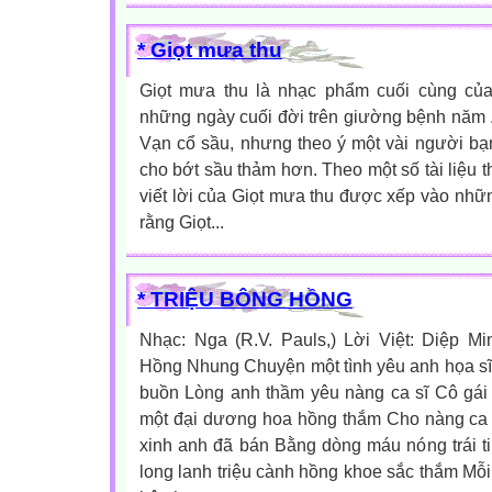
* Giọt mưa thu
Giọt mưa thu là nhạc phẩm cuối cùng của
những ngày cuối đời trên giường bệnh năm 
Vạn cổ sầu, nhưng theo ý một vài người bạn,
cho bớt sầu thảm hơn. Theo một số tài liệu t
viết lời của Giọt mưa thu được xếp vào nhữn
rằng Giọt...
* TRIỆU BÔNG HỒNG
Nhạc: Nga (R.V. Pauls,) Lời Việt: Diệp M
Hồng Nhung Chuyện một tình yêu anh họa sĩ 
buồn Lòng anh thầm yêu nàng ca sĩ Cô gái
một đại dương hoa hồng thắm Cho nàng ca 
xinh anh đã bán Bằng dòng máu nóng trái 
long lanh triệu cành hồng khoe sắc thắm M