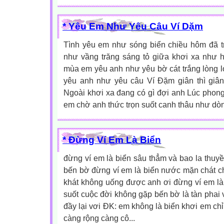
* Yêu Em Như Yêu Câu Ví Dặm
Tình yêu em như sóng biển chiều hôm đã t
như vầng trăng sáng tỏ giữa khơi xa như 
mùa em yêu anh như yêu bờ cát trắng lòng 
yêu anh như yêu câu Ví Đặm giân thì giâ
Ngoài khơi xa đang có gì đợi anh Lúc phon
em chờ anh thức trọn suốt canh thâu như dòn
* Đừng Ví Em Là Biển
đừng ví em là biển sâu thẳm và bao la thu
bến bờ đừng ví em là biển nước mặn chát c
khát không uống được anh ơi đừng ví em là
suốt cuộc đời không gặp bến bờ là tàn phai 
đầy lại vơi ĐK: em không là biển khơi em chỉ
càng rộng càng cô...