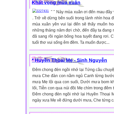
Khát vọng mùa xuân
" " Này mùa xuân ơi đến mau đây 
. Trở về dừng bên suối trong lành nhìn hoa 
mùa xuân yên vui lại đến sẽ thấy muôn hoa
những tháng năm đợi chờ, đến đây ta đang
đã sang rồi ngàn bông hoa tuyết đang rơi. C
tuổi thơ vui sống êm đềm. Ta muốn được...
* Huyền Thoại Mẹ - Sinh Nguyễn
Ðêm chong đèn ngồi nhớ lại Tứng câu chuy
mưa Che đàn con nằm ngủ Canh từng bước 
mưạ Mẹ lội qua con suối, Dưới mưa bom k
lối, Tiễn con qua núi đồị Mẹ chìm trong đêm t
Ðêm chong đèn ngồi nhớ lại Huyền Thoại M
ngày xưạ Mẹ về đứng dưới mưa, Che tứng că