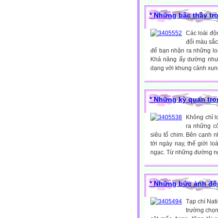
* Những bậc thầy tro
Các loài độ
đổi màu sắc 
để bạn nhận ra những lo
Khả năng ấy dường như 
dạng với khung cảnh xung 
* Những kỳ quan tro
Không chỉ l
ra những cô
siêu tổ chim. Bên cạnh nh
tới ngày nay, thế giới l
ngạc. Từ những đường ngầ
* Những bức ảnh độn
Tạp chí Nati
trường chọn