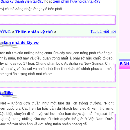
y
đăng ký thành viên tại đây
hoặc
xem phim hướng dẫn tại đây
ý vị có thể đăng nhập ở ngay ô bên phải.
RƯỜNG
>
Thiên nhiên kỳ thú
>
Tạo bài viết mới
m làm nhà để lấy vợ
ợc trái tim của những nàng chim lùm cây mái, con trống phải có dáng đi
t nhảy múa, hót hay và điều quan trọng nhất là phải sở hữu chiếc tổ đẹp.
KÍNH
rhynchidae) có 17 loài. Chúng phân bố ở Australia và New Guinea. Chim
 cành cây, vỏ ốc, sỏi và nhiều thứ linh tinh khác để chinh phục con mái.
ơ ngơi ấn tượng nhất mới có cơ...
t Tiên
.Net – Không đơn thuần như một tuor du lịch thông thường, “Night
ườn quốc gia Cát Tiên lại hấp dẫn du khách bởi việc đi xem thú rừng
c biệt, chuyến đi sẽ tuyệt vời hơn nếu bạn được tận mắt “mục sở thị”
 tại một trong những Khu dự trữ sinh quyển thế giới ở Việt Nam. Dưới
n đọc một vài hình ảnh về đời sống thiên nhiên hoang dã...