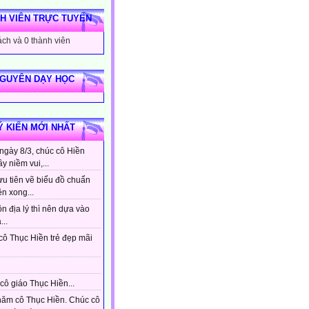
H VIÊN TRỰC TUYẾN
ch và 0 thành viên
NGUYÊN DẠY HỌC
Ý KIẾN MỚI NHẤT
ngày 8/3, chúc cô Hiền
ầy niềm vui,...
ưu tiên vẽ biểu đồ chuẩn
ên xong...
n địa lý thì nên dựa vào
...
cô Thục Hiền trẻ đẹp mãi
cô giáo Thục Hiền...
hăm cô Thục Hiền. Chúc cô