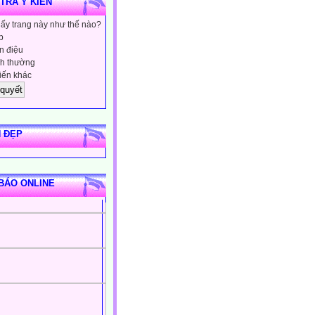
 TRA Ý KIẾN
hấy trang này như thế nào?
p
 điệu
h thường
iến khác
 ĐẸP
BÁO ONLINE