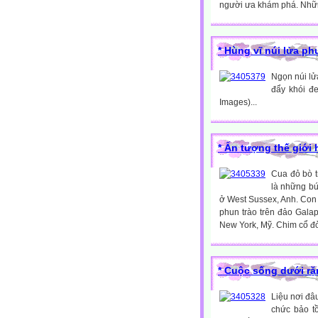
người ưa khám phá. Nhữn
* Hùng vĩ núi lửa ph
Ngọn núi lử
đẩy khói đe
Images)...
* Ấn tượng thế giới
Cua đỏ bò t
là những bứ
ở West Sussex, Anh. Con 
phun trào trên đảo Gala
New York, Mỹ. Chim cổ đỏ
* Cuộc sống dưới rặ
Liệu nơi đâ
chức bảo t