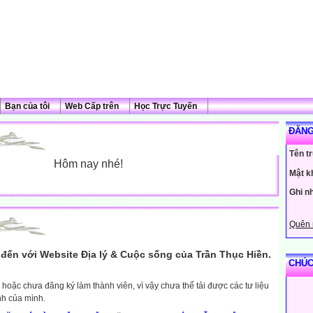
Bạn của tôi
Web Cấp trên
Học Trực Tuyến
ĐĂNG
Tên t
Hôm nay nhé!
Mật k
Ghi n
Quên 
đến với Website Địa lý & Cuộc sống của Trần Thục Hiền.
CHÚC
hoặc chưa đăng ký làm thành viên, vì vậy chưa thể tải được các tư liệu
nh của mình.