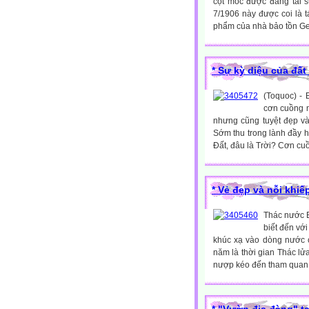
cột mốc được đăng tải s
7/1906 này được coi là t
phẩm của nhà bảo tồn Geo
* Sự kỳ diệu của đất 
(Toquoc) - 
cơn cuồng n
nhưng cũng tuyệt đẹp và
Sớm thu trong lành đầy h
Đất, đâu là Trời? Cơn cu
* Vẻ đẹp và nỗi khiế
Thác nước E
biết đến vớ
khúc xạ vào dòng nước 
năm là thời gian Thác lử
nượp kéo đến tham quan, t