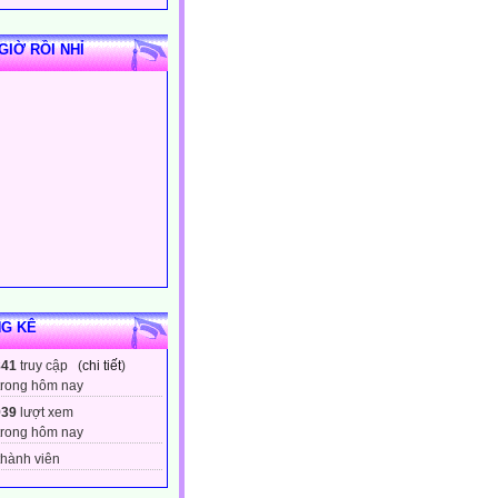
GIỜ RỒI NHỈ
G KÊ
841
truy cập (
chi tiết
)
trong hôm nay
939
lượt xem
trong hôm nay
hành viên