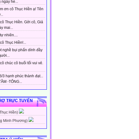
 ngày hè...
m ơn cô Thục Hiền ạ! Tên
...
cô Thục Hiền. Gởi cô, Giả
y mai...
tự nhiên....
ô Thục Hiền!...
t nghề bụi phấn dính đầy
gười...
ô chúc cô buổi tối vui vẻ.
/3 hạnh phúc thành đạt...
ẦM -TỔNG...
RỢ TRỰC TUYẾN
 Thục Hiền)
g Minh Phương)