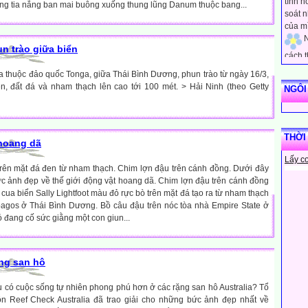
g tia nắng ban mai buông xuống thung lũng Danum thuộc bang...
soát 
của m
N
cách 
un trào giữa biển
khác đ
luôn n
a thuộc đảo quốc Tonga, giữa Thái Bình Dương, phun trào từ ngày 16/3,
vào s
n, đất đá và nham thạch lên cao tới 100 mét. > Hải Ninh (theo Getty
NGÔI
sống.
N
trọng 
THỜI
mình. 
 hoang dã
diễn 
Lấy c
nghĩ v
rên mặt đá đen từ nham thạch. Chim lợn đậu trên cánh đồng. Dưới đây
N
c ảnh đẹp về thế giới động vật hoang dã. Chim lợn đậu trên cánh đồng
cua biển Sally Lightfoot màu đỏ rực bò trên mặt đá tạo ra từ nham thạch
cách 
pagos ở Thái Bình Dương. Bồ câu đậu trên nóc tòa nhà Empire State ở
bạn qu
 đang cố sức giằng một con giun...
tôi bi
người
N
ứng xử
ng san hô
của n
những
u có cuộc sống tự nhiên phong phú hơn ở các rặng san hô Australia? Tổ
rằng n
ồn Reef Check Australia đã trao giải cho những bức ảnh đẹp nhất về