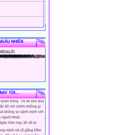
NGẪU NHIÊN
gày hôm nay, tôi sẽ tin
ình là người đặc biệt, một
AY TÔI...
quan trọng. Tôi sẽ yêu quý
ân tôi với chính những gì
 và không so sánh mình với
 người khác.
gày hôm nay, tôi sẽ tự
lòng mình và cố gắng trầm
ơn. Tôi sẽ học cách kiểm