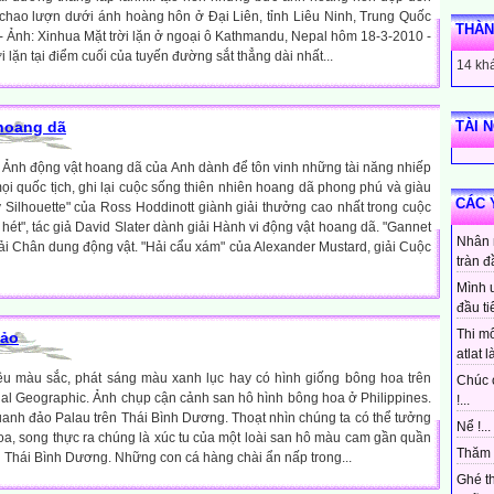
 chao lượn dưới ánh hoàng hôn ở Đại Liên, tỉnh Liêu Ninh, Trung Quốc
THÀN
- Ảnh: Xinhua Mặt trời lặn ở ngoại ô Kathmandu, Nepal hôm 18-3-2010 -
 lặn tại điểm cuối của tuyến đường sắt thẳng dài nhất...
14 khá
 hoang dã
TÀI 
 Ảnh động vật hoang dã của Anh dành để tôn vinh những tài năng nhiếp
ọi quốc tịch, ghi lại cuộc sống thiên nhiên hoang dã phong phú và giàu
CÁC 
 Silhouette" của Ross Hoddinott giành giải thưởng cao nhất trong cuộc
 hét", tác giả David Slater dành giải Hành vi động vật hoang dã. "Gannet
Nhân 
giải Chân dung động vật. "Hải cẩu xám" của Alexander Mustard, giải Cuộc
tràn đ
Mình 
đầu ti
Thi mô
 ảo
atlat là
ều màu sắc, phát sáng màu xanh lục hay có hình giống bông hoa trên
Chúc 
nal Geographic. Ảnh chụp cận cảnh san hô hình bông hoa ở Philippines.
!...
anh đảo Palau trên Thái Bình Dương. Thoạt nhìn chúng ta có thể tưởng
Nể !...
oa, song thực ra chúng là xúc tu của một loài san hô màu cam gần quần
Thăm 
 Thái Bình Dương. Những con cá hàng chài ẩn nấp trong...
Ghé t