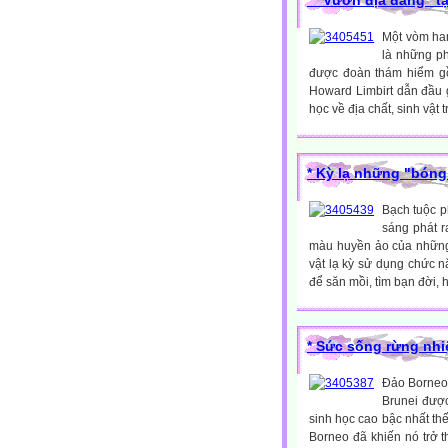
* "Vườn địa đàng" tạ
Một vòm han
là những p
được đoàn thám hiểm gồ
Howard Limbirt dẫn đầu 
học về địa chất, sinh vật 
* Kỳ lạ những "bóng
Bạch tuộc p
sáng phát 
màu huyền ảo của những 
vật lạ kỳ sử dụng chức 
để săn mồi, tìm bạn đời, h
* Sức sống rừng nhi
Đảo Borneo 
Brunei đượ
sinh học cao bậc nhất th
Borneo đã khiến nó trở 