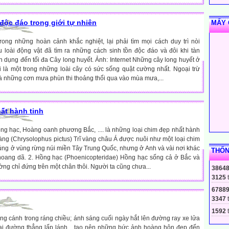
độc đáo trong giới tự nhiên
MẤY 
rong những hoàn cảnh khắc nghiệt, lại phải tìm mọi cách duy trì nòi
u loài động vật đã tìm ra những cách sinh tồn độc đáo và đôi khi tàn
n dụng đến tối đa Cây long huyết. Ảnh: Internet Những cây long huyết ở
 là một trong những loài cây có sức sống quật cường nhất. Ngoại trừ
à những cơn mưa phùn thi thoảng thổi qua vào mùa mưa,...
hất hành tinh
ồng hạc, Hoàng oanh phương Bắc, .... là những loại chim đẹp nhất hành
ĩ vàng (Chrysolophus pictus) Trĩ vàng châu Á được nuôi như một loại chim
ng ở vùng rừng núi miền Tây Trung Quốc, nhưng ở Anh và vài nơi khác
THỐN
oang dã. 2. Hồng hạc (Phoenicopteridae) Hồng hạc sống cả ở Bắc và
g chỉ đứng trên một chân thôi. Người ta cũng chưa...
3864
3125
6788
3347
1592
t
ng cánh trong ráng chiều; ánh sáng cuối ngày hắt lên đường ray xe lửa
ai đường thẳng lấp lánh... tạo nên những bức ảnh hoàng hôn đẹp đến