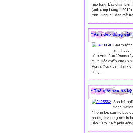
nao lòng. Bầy chim biển
(ảnh chụp tháng 1-2010) 
Ảnh: Xinhua Cảnh mặt trời
* Ảnh đẹp động vật
Giải thưởng
ảnh thuộc m
có ở Anh. Bức "Damselfly
thi. "Cuộc chiến của chim
Portrait" của Ben Hall - 
sống...
* Thế giới san hô kỳ
San hô nhi
trang Natio
Những lớp san hô bao qu
những thứ trong ảnh là h
đảo Caroline ở phía đông