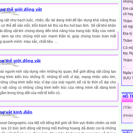
những
Em cả
ng thế giới động vật
cô hay
ng vật như bạch tuộc, nhện, tắc kè đang triệt để tận dụng khả năng thay
Thăm 
cơ thể để săn mồi, trốn tránh kẻ thù và thu hút bạn tình. Sẽ rất khó khăn
sử ngà
ài động vật khi chúng dùng đến khả năng hóa trang bậc thầy của mình.
Địa lý 
đem lại cho chúng một sức mạnh thần kì, giúp chúng hoàn toàn mất
Thăm c
quanh mình: màu sắc, chất liệu. ...
Có mộ
tay, N
ng thế giới động vật
Thăm c
...
oài người mới xây dựng nên những kỳ quan, thế giới động vật cũng tạo
Ngày 8
ng trình kiến trúc khổng lồ: những tổ mối vĩ đại, mạng nhện siêu lớn,
SƯU T
ững công trình kiến trúc vĩ đại của loài người, kể cả từ thời cổ đại cho
oài vật cũng có những công trình kiến trúc của riêng mình rất đáng kinh
m trong lòng đất của một tổ kiến có...
HỖ T
(Trần
g vật kinh điển
(Hoàn
onal Geographic của Mỹ nổi tiếng thế giới về lĩnh vực thiên nhiên và môi
 lựa 10 bức ảnh động vật trong môi trường hoang dã được coi là những