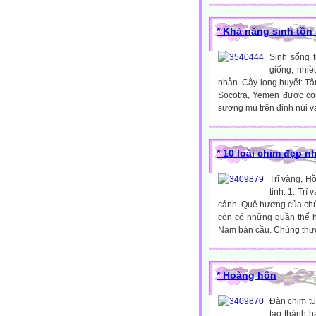
* Khả năng sinh tồn 
Sinh sống t
giống, nhiề
nhẫn. Cây long huyết: Tậ
Socotra, Yemen được coi
sương mù trên đỉnh núi v
* 10 loài chim đẹp n
Trĩ vàng, H
tinh. 1. Tr
cảnh. Quê hương của chú
còn có những quần thể h
Nam bán cầu. Chúng thườn
* Hoàng hôn
Đàn chim tu
tạo thành h