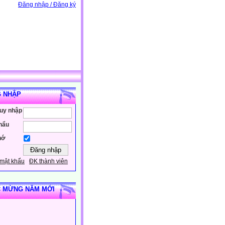
Đăng nhập / Đăng ký
 NHẬP
ruy nhập
hẩu
hớ
mật khẩu
ĐK thành viên
 MỪNG NĂM MỚI