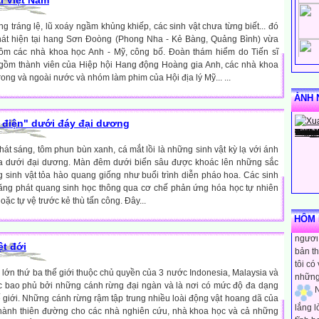
i Việt Nam
g tráng lệ, lũ xoáy ngầm khủng khiếp, các sinh vật chưa từng biết... đó
hát hiện tại hang Sơn Đoòng (Phong Nha - Kẻ Bàng, Quảng Bình) vừa
m các nhà khoa học Anh - Mỹ, công bố. Đoàn thám hiểm do Tiến sĩ
gồm thành viên của Hiệp hội Hang động Hoàng gia Anh, các nhà khoa
trong và ngoài nước và nhóm làm phim của Hội địa lý Mỹ... ...
ẢNH 
 điện" dưới đáy đại dương
hát sáng, tôm phun bùn xanh, cá mắt lồi là những sinh vật kỳ lạ với ánh
ra dưới đại dương. Màn đêm dưới biển sâu được khoác lên những sắc
sinh vật tỏa hào quang giống như buổi trình diễn pháo hoa. Các sinh
năng phát quang sinh học thông qua cơ chế phản ứng hóa học tự nhiên
N
oặc tự vệ trước kẻ thù tấn công. Đây...
rằng m
HÔM N
người 
bản th
ệt đới
tôi có
những
lớn thứ ba thế giới thuộc chủ quyền của 3 nước Indonesia, Malaysia và
N
c bao phủ bởi những cánh rừng đại ngàn và là nơi có mức độ đa dạng
ế giới. Những cánh rừng rậm tập trung nhiều loài động vật hoang dã của
lắng 
thành thiên đường cho các nhà nghiên cứu, nhà khoa học và cả những
tĩnh h