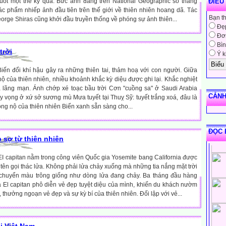
uốt một thế kỷ qua. Bức ảnh đăng trên National Geographic số tháng
ĐIỀU
ác phẩm nhiếp ảnh đầu tiên trên thế giới về thiên nhiên hoang dã. Tác
Bạn t
rge Shiras cũng khởi đầu truyền thống về phóng sự ảnh thiên...
Đẹ
Đơn
Bìn
trời
Ý k
Biến đổi khí hậu gây ra những thiên tai, thảm hoạ với con người. Giữa
ộ của thiên nhiên, nhiều khoảnh khắc kỳ diệu được ghi lại. Khắc nghiệt
 lãng mạn. Ánh chớp xé toạc bầu trời Cơn "cuồng sa" ở Saudi Arabia
CẢNH
y vọng ở xứ sở sương mù Mưa tuyết tại Thuỵ Sỹ: tuyết trắng xoá, đâu là
ồng nộ của thiên nhiên Biển xanh sẵn sàng cho...
ĐỌC 
p sợ từ thiên nhiên
I capitan nằm trong công viên Quốc gia Yosemite bang California được
i tên gọi thác lửa. Không phải lửa chảy xuống mà những tia nắng mặt trời
chuyển màu trông giống như dòng lửa đang chảy. Ba tháng đầu hàng
a El capitan phô diễn vẻ đẹp tuyệt diệu của mình, khiến du khách nườm
hưởng ngoạn vẻ đẹp và sự kỳ bí của thiên nhiên. Đối lập với vẻ...