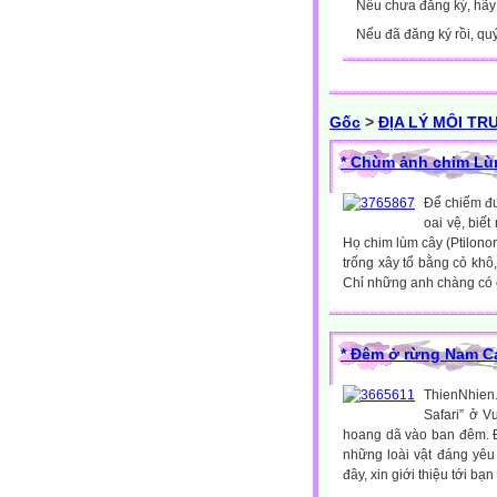
Nếu chưa đăng ký, hã
Nếu đã đăng ký rồi, qu
Gốc
>
ĐỊA LÝ MÔI T
* Chùm ảnh chim Lù
Để chiếm đư
oai vệ, biế
Họ chim lùm cây (Ptilono
trống xây tổ bằng cỏ khô,
Chỉ những anh chàng có c
* Đêm ở rừng Nam Cá
ThienNhien
Safari” ở V
hoang dã vào ban đêm. Đặ
những loài vật đáng yêu
đây, xin giới thiệu tới bạ