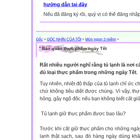
hướng dẫn tại đây
Nếu đã đăng ký rồi, quý vị có thể đăng nhậ
Gốc
>
GÓC NHÌN CỦA TÔI
>
Món ngon 3 miềm
>
* Bảo quản thực phẩm ngày Tết
Rất nhiều người nghĩ rằng tủ lạnh là nơi c
đủ loại thực phẩm trong những ngày Tết.
Tuy nhiên, nhiệt độ thấp của tủ lạnh chỉ ức ch
chứ không tiêu diệt được chúng. Vì vậy, t
hỏng, gây ngộ độc nếu bạn không biết cất gi
Tủ lạnh giữ thực phẩm được bao lâu?
Trước khi cất giữ thực phẩm cho những ngày 
lạnh thật sạch, sau đó hàng ngày dùng khă