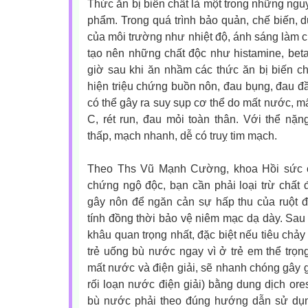
Thức ăn bị biến chất là một trong những ngu
phẩm. Trong quá trình bảo quản, chế biến, d
của môi trường như nhiệt độ, ánh sáng làm ch
tạo nên những chất độc như histamine, betam
giờ sau khi ăn nhầm các thức ăn bị biến ch
hiện triệu chứng buồn nôn, đau bụng, đau đ
có thể gây ra suy sụp cơ thể do mất nước, mất
C, rét run, đau mỏi toàn thân. Với thể nặ
thấp, mạch nhanh, dễ có truỵ tim mạch.
Theo Ths Vũ Mạnh Cường, khoa Hồi sức cấ
chứng ngộ độc, bạn cần phải loại trừ chất 
gây nôn để ngăn cản sự hấp thu của ruột đ
tính đồng thời bảo vệ niêm mạc dạ dày. Sau 
khâu quan trọng nhất, đặc biệt nếu tiêu chảy
trẻ uống bù nước ngay vì ở trẻ em thể trọng
mất nước và điện giải, sẽ nhanh chóng gây 
rối loạn nước điện giải) bằng dung dịch ore
bù nước phải theo đúng hướng dẫn sử dụn