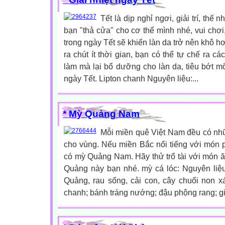
Tết là dịp nghỉ ngơi, giải trí, thế
bạn "thả cửa" cho cơ thể mình nhé, vui chơi
trong ngày Tết sẽ khiến làn da trở nên khô h
ra chút ít thời gian, bạn có thể tự chế ra c
làm mà lại bổ dưỡng cho làn da, tiêu bớt m
ngày Tết. Lipton chanh Nguyên liệu:...
* Mỳ Quảng Nam
Mỗi miền quê Việt Nam đều có nh
cho vùng. Nếu miền Bắc nổi tiếng với món 
có mỳ Quảng Nam. Hãy thử trổ tài với món 
Quảng này bạn nhé. mỳ cá lóc: Nguyên liệ
Quảng, rau sống, cải con, cây chuối non xa
chanh; bánh tráng nướng; đậu phộng rang; gia 