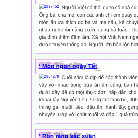
Người Việt có thói quen cả nhà c
Ông bà, cha mẹ, con cái, anh chị em quây 
món ăn ưa thích do bà và mẹ nấu, kể chuyệ
nhau nghe rồi cùng cười, cùng bà luận. Th
gia đình thêm đầm ấm. Xã hội Việt Nam ngày
được truyền thống đó. Người lớn bận rộn hơn,
* Món ngon ngày Tết
Cuối năm là dịp để các thành viên
vầy với nhau trong bữa ăn ấm cúng, bạn 
dưới đây để có một thực đơn hấp dẫn cho
khoai tây Nguyên liệu: 500g thịt thăn bò, 300g
trứng gà, muối, tiêu, dầu ăn, hành tây, gừn
nhuyễn, ướp với chút muối và đập 1 quả trứng
* Rộn ràng sắc xuân