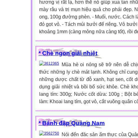
hương vị rất lạ, hơn thế nó giúp xua tan n
mày râu và trị mụn hiệu quả cho phái đẹp. N
ong, 100g đường phèn. - Muối, nước. Cách l
đó gọt vỏ. - Tách múi bưởi để riêng. Vỏ bưởi
khoảng 1mm (càng mỏng nữa càng tốt), rồi đ
* Chè ngon giải nhiệt
Mùa hè oi nóng sẽ trở nên dễ c
thức những ly chè mát lạnh. Không chỉ cung 
những dược chất từ đỗ xanh, hạt sen, cốt 
dụng giải nhiệt và bồi bổ sức khỏe. Chè kho
lang tím: 300g; Nước cốt dừa: 100g ; Bột 
làm: Khoai lang tím, gọt vỏ, cắt vuông quân 
* Bánh đập Quảng Nam
Nói đến đăc sản ẩm thực của Quả