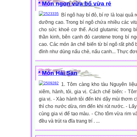
* Món ngon vừa bổ vừa rẻ
Bí ngô hay bí đỏ, bí rợ là loại quả r
dưỡng cao. Trong bí ngô chứa nhiều các vita
cho sức khoẻ cơ thể. Acid glutamic trong 
thần kinh, bên cạnh đó carotene trong bí ng
cao. Các món ăn chế biến từ bí ngô rất phổ 
đình như dùng nấu chè, nấu canh... Thực đơn
* Món Hải Sản
1. Tôm càng kho tàu Nguyên liệ
xiêm, hành, tỏi, gia vị. Cách chế biến: - T
gia vị. - Xào hành tỏi đến khi dậy mùi thơm 
thì cho nước dừa, rim đến khi rút nước. - Lấ
cùng gia vị để tạo màu. - Cho tôm vừa rim v
đều và trút ra đĩa trang trí . ...