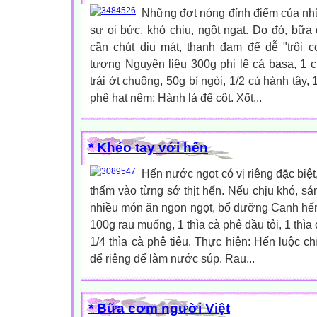
Những đợt nóng đỉnh điểm của nhữ
sự oi bức, khó chịu, ngột ngạt. Do đó, bữ
cần chút dịu mát, thanh đạm để dễ "trôi
tương Nguyên liệu 300g phi lê cá basa, 1 c
trái ớt chuông, 50g bí ngòi, 1/2 củ hành tây, 
phê hạt nêm; Hành lá để cột. Xốt...
* Khéo tay với hến
Hến nước ngọt có vị riêng đặc biệt
thấm vào từng sớ thịt hến. Nếu chịu khó, sá
nhiều món ăn ngon ngọt, bổ dưỡng Canh hến
100g rau muống, 1 thìa cà phê dầu tỏi, 1 thìa 
1/4 thìa cà phê tiêu. Thực hiện: Hến luộc ch
để riêng để làm nước súp. Rau...
* Bữa cơm người Việt