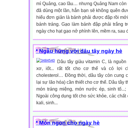
mì Quảng, cao lầu… nhưng Quảng Nam còn 
đã dùng một lần, hẳn bạn sẽ không quên đư
hiểu đơn giản là bánh phải được đập rồi mới
bánh tráng. Gạo làm bánh đập phải trắng
ngày cho hạt gạo nở phình lên, mềm ra, sau đ
* Ngẫu hứng với dâu tây ngày hè
Dâu tây giàu vitamin C, là nguồn
xơ, iốt... rất tốt cho cơ thể và có lợi
cholesterol… Đồng thời, dâu tây còn cung cấ
lại sự lão hóa) cần thiết cho cơ thể. Dâu tâ
món tráng miệng, món nước ép, sinh tố...;
Ngoài công dụng tốt cho sức khỏe, các chất
kali, sinh...
* Món ngon cho ngày hè