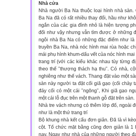
Nhà cửa
Nhà người Ba Na thuộc loại hình nhà sàn.
Ba Na đã có rất nhiều thay đổi, hầu như kh
ngắn của các gia đình nhỏ là hiện tượng ph
đổi như vậy nhưng vẫn tìm được ở những 
ngôi nhà Ba Na có những đặc điểm như là
truyền Ba Na, nhà nóc hình mai rùa hoặc chỉ
mái phụ hình khum-dấu vết của nóc hình mai
trang trí (với các kiểu khác nhau tùy từng 
theo thế "thượng thách hạ thu". Có nhà, c
nghiêng như thế vách. Thang đặt vào một sàn
sàn này người ta đặt cối giã gạo (cối chày 
đáy cối có một cái "ngõng", Khi giã gạo n
một cái lỗ đục trên một thanh gỗ đặt trên sàn.
Nhà tre vách nhưng có thêm lớp đố, ngoài đư
như là một thứ trang trí
Bộ khung nhà kết cấu đơn giản. Đã là vì kèo
cột. Tổ chức mặt bằng cũng đơn giản là 1 
nay. Ngay như nhà của những người theo đạo 