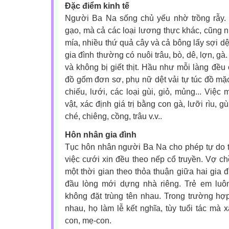
Đặc điểm kinh tế
Người Ba Na sống chủ yếu nhờ trồng rẫy.
gạo, mà cả các loại lương thực khác, cũng n
mía, nhiều thứ quả cây và cả bông lấy sợi dệt
gia đình thường có nuôi trâu, bò, dê, lợn, g
và không bị giết thịt. Hầu như mỗi làng đều 
đồ gốm đơn sơ, phụ nữ dệt vải tự túc đồ mặc
chiếu, lưới, các loại gùi, giỏ, mủng... Việ
vật, xác định giá trị bằng con gà, lưỡi rìu, g
ché, chiêng, cồng, trâu v.v..
Hôn nhân gia đình
Tục hôn nhân người Ba Na cho phép tự do t
việc cưới xin đều theo nếp cổ truyền. Vợ ch
một thời gian theo thỏa thuận giữa hai gia đ
đầu lòng mới dựng nhà riêng. Trẻ em luô
không đặt trùng tên nhau. Trong trường hợ
nhau, họ làm lễ kết nghĩa, tùy tuổi tác mà 
con, mẹ-con.