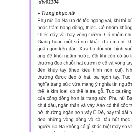
+ Trang phục nữ
Phụ nữ Ba Na ưa để tóc ngang vai, khi thì bú
hoặc trâm bằng đồng, thiếc. Có nhóm không
chiếc dây vài hay vòng cườm. Có nhóm nh
Giang hoặc một số nơi khác chị em chít k
quấn gọn trên đầu. Xưa họ đội nón hình vuô
ong để khỏi ngấm nước, đôi khi còn có áo 
thường đeo chuỗi hạt cườm ở cổ và vòng tay
đến khủy tay (theo kiểu hình nón cụt). 
thường được đeo ở hai, ba ngón tay. Tục
nghĩa trang sức vừa mang ý nghĩa tín ngưỡ
thể là kim loại, có thể là tre, gỗ. Tục cà răn
của cộng đồng hơn là trang sức. Phụ nữ Ba
chui đầu, ngắn thân và váy. Aáo có thể cộc ta
hở, thường ngắn hơn váy Ê Đê, nay thì dài
đeo những vòng đồng và cài tẩu hút thọc 
người Ba Na không có gì khác biệt mấy so vớ