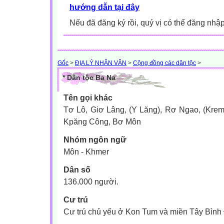
hướng dẫn tại đây
Nếu đã đăng ký rồi, quý vị có thể đăng nhậ
Gốc
>
ĐỊA LÝ NHÂN VĂN
>
Cộng đồng các dân tộc
>
* Dân tộc Ba Na
Tên gọi khác
Tơ Lô, Giơ Lâng, (Y Lăng), Rơ Ngao, (Krem
Kpăng Công, Bơ Môn
Nhóm ngôn ngữ
Môn - Khmer
Dân số
136.000 người.
Cư trú
Cư trú chủ yếu ở Kon Tum và miền Tây Bình