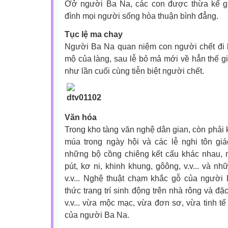
Ơở người Ba Na, các con được thừa kế gi
đình mọi người sống hòa thuận bình đẳng.
Tục lệ ma chay
Người Ba Na quan niệm con người chết đi 
mộ của làng, sau lễ bỏ mả mới về hẳn thế gi
như lần cuối cùng tiễn biệt người chết.
Văn hóa
Trong kho tàng văn nghệ dân gian, còn phải 
múa trong ngày hội và các lễ nghi tôn g
những bộ cồng chiêng kết cấu khác nhau, n
pút, kơ ni, khinh khung, gôông, v.v... và nh
v.v... Nghệ thuật chạm khắc gỗ của ngườ
thức trang trí sinh động trên nhà rông và đ
v.v... vừa mộc mạc, vừa đơn sơ, vừa tinh t
của người Ba Na.