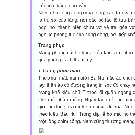
trên mặt bằng như vậy.
Ngôi nhà công cộng (nhà rông) cao lớn và đẹ
là trụ sở của làng, nơi các bô lão tề tựu bà
họp, nơi thanh niên chưa vợ và trai góa v
nghi lễ phong tục của cộng đồng, nơi tiếp khá
Trang phục
Mang phong cách chung của khu vực nhưng c
qua phong cách thẩm mỹ.
+ Trang phục nam
Thường nhật, nam giới Ba Na mặc áo chui đầ
tay, thân áo có đường trang trí sọc đỏ chạy
mang khổ kiểu chữ T theo lối quấn ngang d
che một phần mông. Ngày lạnh rét, họ ma
giới búi tóc giữa đỉnh đầu hoặc để xõa. Nếu
theo kiểu 'đầu rìu'. Trong dịp lễ bỏ mả, họ 
một lông chim công. Nam cũng thường mang 