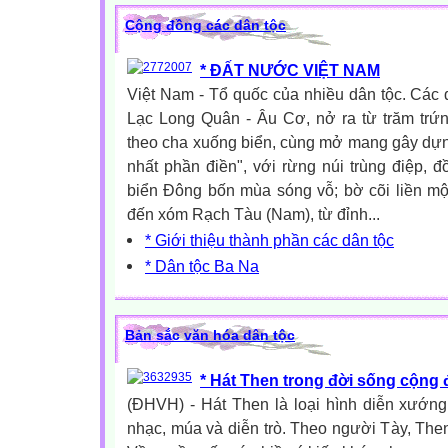
Cộng đồng các dân tộc
* ĐẤT NƯỚC VIỆT NAM
Việt Nam - Tổ quốc của nhiều dân tộc. Các 
Lạc Long Quân - Âu Cơ, nở ra từ trăm trứn
theo cha xuống biển, cùng mở mang gây dựn
nhất phần điền", với rừng núi trùng điệp, 
biển Đông bốn mùa sóng vỗ; bờ cõi liền mộ
đến xóm Rạch Tàu (Nam), từ đỉnh...
* Giới thiệu thành phần các dân tộc
* Dân tộc Ba Na
Bản sắc văn hóa dân tộc
* Hát Then trong đời sống cộng
(ĐHVH) - Hát Then là loại hình diễn xướng
nhạc, múa và diễn trò. Theo người Tày, Then 