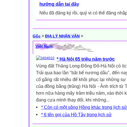
hướng dẫn tại đây
Nếu đã đăng ký rồi, quý vị có thể đăng nhậ
Gốc
>
ĐỊA LÝ NHÂN VĂN
>
Việt Nam
* Hà Nội 65 triệu năm trước
Vùng đất Thăng Long-Đông Đô-Hà Nội có lịch 
Trải qua bao lần "bãi bể nương dâu", đến nay
cố gắng rất nhiều để khôi phục lại những sự 
của đồng bằng (trũng) Hà Nội - Ảnh trích từ 
hơn nữa hàng mấy trăm triệu năm, vào thời k
đang cựa mình thay đổi, khi những...
* Còn có một sông Hồng khác trong lịch sử
* 6 tên gọi của Hồ Tây trong lịch sử