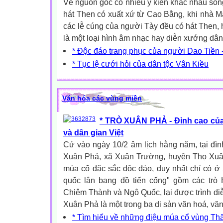
Về nguồn gốc có nhiều ý kiến khác nhau son
hát Then có xuất xứ từ Cao Bằng, khi nhà Mạ
các lễ cúng của người Tày đều có hát Then, 
là một loại hình âm nhạc hay diễn xướng dân.
* Độc đáo trang phục của người Dao Tiền 
* Tục lệ cưới hỏi của dân tộc Vân Kiều
Văn hóa các vùng miền
* TRÒ XUÂN PHẢ - Đỉnh cao của
và dân gian Việt
Cứ vào ngày 10/2 âm lịch hằng năm, tại đì
Xuân Phả, xã Xuân Trường, huyện Thọ Xuâ
múa cổ đặc sắc độc đáo, duy nhất chỉ có ở
quốc lân bang đồ tiến cống" gồm các trò
Chiêm Thành và Ngô Quốc, lại được trình diễn
Xuân Phả là một trong ba di sản văn hoá, văn
* Tìm hiểu về những điệu múa cổ vùng Th