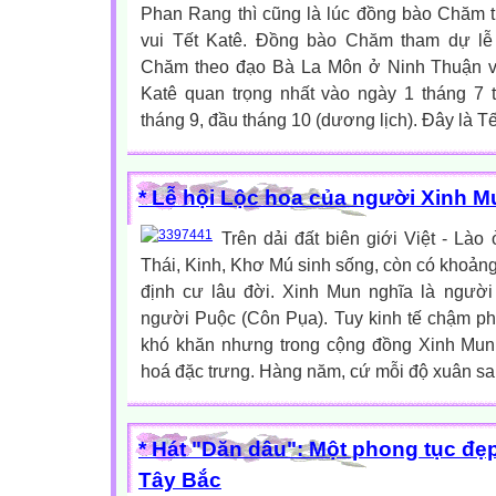
Phan Rang thì cũng là lúc đồng bào Chăm 
vui Tết Katê. Đồng bào Chăm tham dự lễ
Chăm theo đạo Bà La Môn ở Ninh Thuận và
Katê quan trọng nhất vào ngày 1 tháng 7 
tháng 9, đầu tháng 10 (dương lịch). Đây là Tết
* Lễ hội Lộc hoa của người Xinh 
Trên dải đất biên giới Việt - Lào
Thái, Kinh, Khơ Mú sinh sống, còn có khoản
định cư lâu đời. Xinh Mun nghĩa là người 
người Puộc (Côn Pụa). Tuy kinh tế chậm phá
khó khăn nhưng trong cộng đồng Xinh Mun
hoá đặc trưng. Hàng năm, cứ mỗi độ xuân san
* Hát "Dăn dâu": Một phong tục đ
Tây Bắc