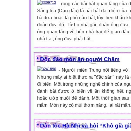
Trong các bài hát quan làng của đ
Sắng lùa (Dặn dâu) là bài hát đại diện của h
bà đưa hoặc là phù dâu hát, tùy theo khẩu kh
đoàn đưa đó. Từ họ nhà gái, đoàn ông đưa, 
ông quan làng về bên nhà trai để giao dâu
nhà trai, ông đưa phải hát...
* Độc đáo món ăn người Chăm
- Người miền Trung nổi tiếng vớ
Nhưng mấy ai biết thực ra "đặc sản" này là 
đi biển. Một trong những nghề chính của n
đánh bắt được ở biển về ăn không hết, 
hoặc ướp muối để dành. Một thời gian sau 
mắm. Món này có mùi thơm nặng, lại rất mặn, 
* Dân tộc Hà Nhì và hội “Khô già gi