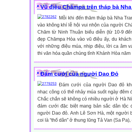
* Vũ điệu Chămpa trên tháp bà Nha
Mỗi khi đến thăm tháp bà Nha Tra
vào không khí lễ hội vui nhộn của người C
Chăm từ Ninh Thuận biểu diễn (từ 10-9 đến
đẹp Chămpa Hòa vào vũ điệu ấy, du khách
với những điệu múa, nhịp điệu, lời ca âm va
thi văn hóa quần chúng tỉnh Khánh Hòa năm 
* Đám cưới của người Dao Đỏ
Đám cưới của người Dao đỏ khô
nhạc công có thể nhảy múa suốt ngày đêm đ
Chắc chắn sẽ không có nhiều người ở Hà Nộ
đám cưới đặc biệt mang bản sắc dân tộc 
người Dao đỏ. Anh Lê Sơn Hà, một người 
coi là “thổ dân” ở thung lũng Tả Van (Sa Pa), 