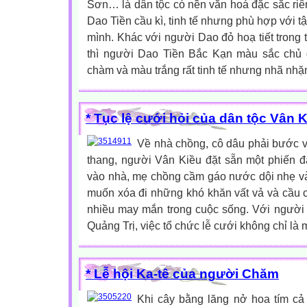
Sơn… là dân tộc có nền văn hoá đặc sắc riê
Dao Tiền cầu kì, tinh tế nhưng phù hợp với t
mình. Khác với người Dao đỏ hoạ tiết trong 
thì người Dao Tiền Bắc Kạn màu sắc chủ 
chàm và màu trắng rất tinh tế nhưng nhã nhặn,
* Tục lệ cưới hỏi của dân tộc Vân 
Về nhà chồng, cô dâu phải bước v
thang, người Vân Kiều đặt sẵn một phiến đ
vào nhà, mẹ chồng cầm gáo nước dội nhẹ v
muốn xóa đi những khó khăn vất vả và cầu 
nhiều may mắn trong cuộc sống. Với người 
Quảng Trị, việc tổ chức lễ cưới không chỉ là m
* Lễ hội Ka-tê của người Chăm
Khi cây bằng lăng nở hoa tím c