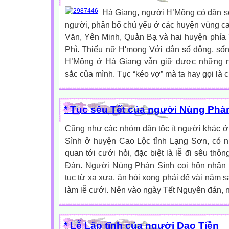
Hà Giang, người H’Mông có dân số
người, phân bố chủ yếu ở các huyện vùng c
Văn, Yên Minh, Quản Bạ và hai huyện phía
Phì. Thiếu nữ H'mong Với dân số đông, sốn
H’Mông ở Hà Giang vẫn giữ được những né
sắc của mình. Tục “kéo vợ” mà ta hay gọi là 
* Tục sêu Tết của người Nùng Phà
Cũng như các nhóm dân tộc ít người khác 
Sình ở huyện Cao Lộc tỉnh Lạng Sơn, có nh
quan tới cưới hỏi, đặc biệt là lễ đi sêu thô
Đán. Người Nùng Phàn Sình coi hôn nhân l
tục từ xa xưa, ăn hỏi xong phải để vài năm 
làm lễ cưới. Nên vào ngày Tết Nguyên đán, nh
* Lễ Lập tĩnh của người Dao Tiền