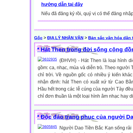
hướng dẫn tại đây
Nếu đã đăng ký rồi, quý vị có thể đăng nhậ
Gốc
>
ĐỊA LÝ NHÂN VĂN
>
Bản sắc văn hóa dân 
* Hát Then trong đời sống cộng đ
(ĐHVH) - Hát Then là loại hình d
gồm: ca, nhạc, múa và diễn trò. Theo người 
chỉ trời. Về nguồn gốc có nhiều ý kiến kh
nhận định: hát Then có xuất xứ từ Cao Bằn
Hầu hết trong các lễ cúng của người Tày đều
chỉ đơn thuần là một loại hình âm nhạc hay d
* Độc đáo trang phục của người Da
Người Dao Tiền Bắc Kạn sống rải 