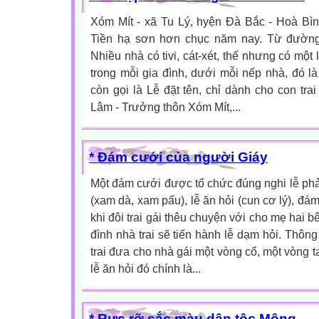
Xóm Mít - xã Tu Lý, hyện Đà Bắc - Hoà Bì
Tiền hạ sơn hơn chục năm nay. Từ đường
Nhiều nhà có tivi, cát-xét, thế nhưng có một
trong mỗi gia đình, dưới mỗi nếp nhà, đó là
còn gọi là Lễ đặt tên, chỉ dành cho con tra
Lâm - Trưởng thôn Xóm Mít,...
* Đám cưới của người Giáy
Một đám cưới được tổ chức đúng nghi lễ ph
(xam dà, xam pấu), lễ ăn hỏi (cun cơ lý), đám
khi đôi trai gái thêu chuyện với cho mẹ hai 
đình nhà trai sẽ tiến hành lễ dạm hỏi. Thôn
trai đưa cho nhà gái một vòng cổ, một vòng t
lễ ăn hỏi đó chính là...
* Rực rỡ sắc màu dân tộc Mông