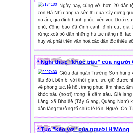
Ngày nay, cùng với hơn 20 dân tộ
con Hà Nhì đang ra sức thi đua xây dựng q
no ấm, gia đình hạnh phúc, yên vui. Dưới s
phủ, đồng bào đã định canh định cư, gia 
rừng; xoá bỏ dần những hủ tục nặng nề, lạc h
huy và phát triển văn hoá các dân tộc thiểu số”
* Nghi thức "khóc trâu" của người
Giữa đại ngàn Trường Sơn hùng v
lâu đời, bền bỉ với thời gian, lưu giữ được 
về phong tục, lễ hội, trang phục, âm nhạc, ẩ
khóc trâu (nơơi) trong lễ đâm trâu. Già làng
Làng, xã Bhalêê (Tây Giang, Quảng Nam) kể
dân làng thường tổ chức lễ lớn. Người Cơ Tu
* Tục "kéo vợ" của người H'Mông