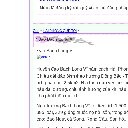
Nếu đã đăng ký rồi, quý vị có thể đăng nhậ
Gốc
>
HẢI PHÒNG QUÊ TÔI
>
* Đảo Bạch Long Vĩ
Đảo Bạch Long Vĩ
Huyện đảo Bạch Long Vĩ nằm cách Hải Phòng
Chiều dài đ
ảo 3km theo hướng Đông Bắc - T
tích phần nổi 2,5km2.
Địa hình đảo ven bờ tho
hậu đại dương, chịu ảnh hưởng của khí hậu 
cho phát triển du lịch.
Ngư trường Bạch Long Vĩ có diện tích 1.500 
395 loài, 229 giống thuộc họ hải sản, trong đó 
cao: Bào Ngư, cá Song, Rong Câu, San hô...