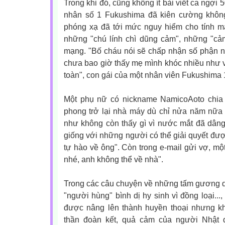
Trong khi đó, cũng không ít bài viết ca ngợi
nhân số 1 Fukushima đã kiên cường không 
phóng xạ đã tới mức nguy hiểm cho tính m
những "chú lính chì dũng cảm", những "cả
mạng. "Bố cháu nói sẽ chấp nhận số phận n
chưa bao giờ thấy mẹ mình khóc nhiều như v
toàn", con gái của một nhân viên Fukushima 
Một phụ nữ có nickname NamicoAoto chia sẻ
phong trở lại nhà máy dù chỉ nửa năm nữa 
như không còn thấy gì vì nước mắt đã dâng
giống với những người có thể giải quyết đượ
tự hào về ông". Còn trong e-mail gửi vợ, một
nhé, anh không thể về nhà".
Trong các câu chuyện về những tấm gương 
"người hùng" bình dị hy sinh vì đồng loại...,
được nâng lên thành huyền thoại nhưng kh
thần đoàn kết, quả cảm của người Nhật đ