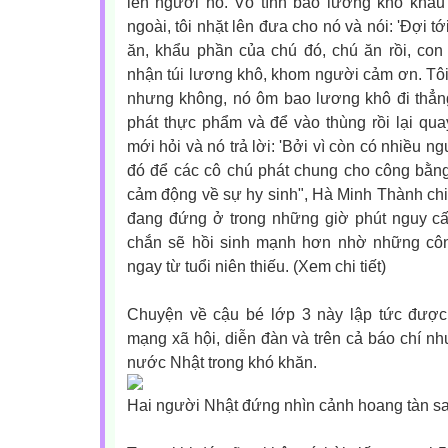
lên người nó. Vô tình bao lương khô khẩu p
ngoài, tôi nhặt lên đưa cho nó và nói: 'Đợi t
ăn, khẩu phần của chú đó, chú ăn rồi, con
nhận túi lương khô, khom người cảm ơn. Tô
nhưng không, nó ôm bao lương khô đi thẳ
phát thực phẩm và để vào thùng rồi lại quay
mới hỏi và nó trả lời: 'Bởi vì còn có nhiều 
đó để các cô chú phát chung cho công bằng
cảm động về sự hy sinh", Hà Minh Thành chia
đang đứng ở trong những giờ phút nguy cấ
chắn sẽ hồi sinh mạnh hơn nhờ những côn
ngay từ tuổi niên thiếu. (Xem chi tiết)
Chuyện về cậu bé lớp 3 này lập tức được 
mạng xã hội, diễn đàn và trên cả báo chí 
nước Nhật trong khó khăn.
Hai người Nhật đứng nhìn cảnh hoang tàn s