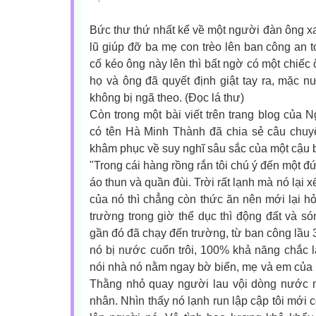
Bức thư thứ nhất kể về một người đàn ông x
lũ giúp đỡ ba mẹ con trèo lên ban công an t
cố kéo ông này lên thì bất ngờ có một chiếc 
họ và ông đã quyết định giật tay ra, mặc 
không bị ngã theo. (Đọc lá thư)
Còn trong một bài viết trên trang blog của
có tên Hà Minh Thành đã chia sẻ câu chuyệ
khâm phục về suy nghĩ sâu sắc của một cậu b
"Trong cái hàng rồng rắn tôi chú ý đến một đ
áo thun và quần đùi. Trời rất lạnh mà nó lại x
của nó thì chẳng còn thức ăn nên mới lại h
trường trong giờ thể dục thì động đất và só
gần đó đã chạy đến trường, từ ban công lầu 3
nó bị nước cuốn trôi, 100% khả năng chắc là
nói nhà nó nằm ngay bờ biển, mẹ và em của 
Thằng nhỏ quay người lau vội dòng nước mắ
nhân. Nhìn thấy nó lạnh run lập cập tôi mới 