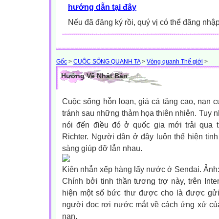
hướng dẫn tại đây
Nếu đã đăng ký rồi, quý vị có thể đăng nhậ
Gốc
>
CUỘC SỐNG QUANH TA
>
Vòng quanh Thế giới
>
Hướng Về Nhật Bản
Cuộc sống hỗn loạn, giá cả tăng cao, nạn 
tránh sau những thảm họa thiên nhiên. Tuy n
nói đến điều đó ở quốc gia mới trải qua 
Richter. Người dân ở đây luôn thể hiện tinh 
sàng giúp đỡ lẫn nhau.
Kiên nhẫn xếp hàng lấy nước ở Sendai. Ảnh:
Chính bởi tinh thần tương trợ này, trên Int
hiện một số bức thư được cho là được gửi
người đọc rơi nước mắt về cách ứng xử củ
nạn.