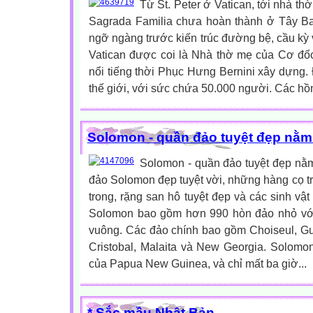
Từ St. Peter ở Vatican, tới nhà th
Sagrada Familia chưa hoàn thành ở Tây Ba
ngỡ ngàng trước kiến trúc đường bệ, cầu kỳ v
Vatican được coi là Nhà thờ mẹ của Cơ đốc
nổi tiếng thời Phục Hưng Bernini xây dựng. 
thế giới, với sức chứa 50.000 người. Các hồn
Solomon - quần đảo tuyệt đẹp nằm
Solomon - quần đảo tuyệt đẹp n
đảo Solomon đẹp tuyệt vời, những hàng cọ trả
trong, rặng san hô tuyệt đẹp và các sinh vậ
Solomon bao gồm hơn 990 hòn đảo nhỏ với 
vuông. Các đảo chính bao gồm Choiseul, Gu
Cristobal, Malaita và New Georgia. Solom
của Papua New Guinea, và chỉ mất ba giờ...
* Sắc mầu Nhật Bản