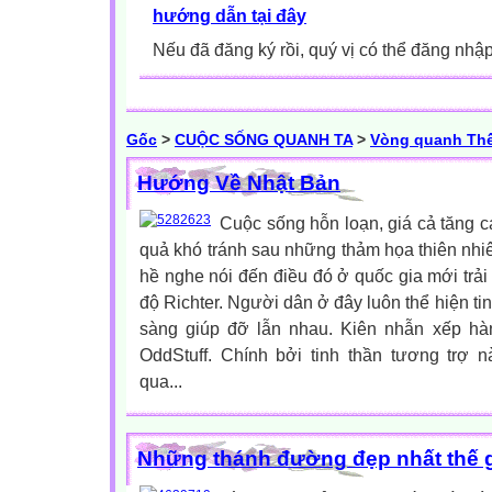
hướng dẫn tại đây
Nếu đã đăng ký rồi, quý vị có thể đăng nhậ
Gốc
>
CUỘC SỐNG QUANH TA
>
Vòng quanh Thế
Hướng Về Nhật Bản
Cuộc sống hỗn loạn, giá cả tăng c
quả khó tránh sau những thảm họa thiên nhiê
hề nghe nói đến điều đó ở quốc gia mới trải
độ Richter. Người dân ở đây luôn thể hiện tinh
sàng giúp đỡ lẫn nhau. Kiên nhẫn xếp hà
OddStuff. Chính bởi tinh thần tương trợ n
qua...
Những thánh đường đẹp nhất thế g