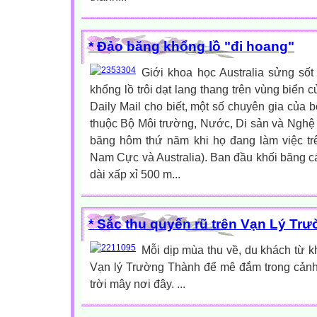
* Đảo băng khổng lồ "đi hoang"
Giới khoa học Australia sửng sốt
khổng lồ trôi dạt lang thang trên vùng biển 
Daily Mail cho biết, một số chuyên gia củ
thuộc Bộ Môi trường, Nước, Di sản và Nghệ t
băng hôm thứ năm khi họ đang làm việc t
Nam Cực và Australia). Ban đầu khối băng 
dài xấp xỉ 500 m...
* Sắc thu quyến rũ trên Vạn Lý Tr
Mỗi dịp mùa thu về, du khách từ kh
Vạn lý Trường Thành để mê đắm trong cảnh 
trời mây nơi đây. ...