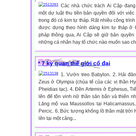
Các nhà chức trách Ai Cập đang 
một dự luật thu tiền bản quyền đối với việc
trong đó có kim tự tháp. Rất nhiều công trình 
được dựng theo hình dáng kim tự tháp ở 
pháp thông qua, Ai Cập sẽ giữ bản quyền 
những cá nhân hay tổ chức nào muốn sao ché
* 7 kỳ quan thế giới cổ đại
1. Vườn treo Babylon. 2. Hải đăn
Zeus ở Olympia (chúa tể của các vị thần Hy
Pheidias tạc). 4. Đền Artemis ở Ephesus, T
lên để tôn vinh nữ thần săn bắn và thiên n
Lăng mộ vua Maussollos tại Halicarnassus,
Percic. 6. Bức tượng khổng lồ thần mặt trời
lên tại một cảng...