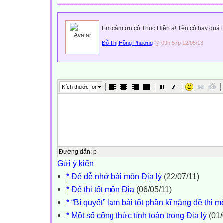
Em cảm ơn cô Thục Hiền ạ! Tên cô hay quá 
Đỗ Thị Hồng Phương
@ 09h:57p 12/05/13
Kích thước font
Đường dẫn
:
p
Gửi ý kiến
* Để dễ nhớ bài môn Địa lý
(22/07/11)
* Để thi tốt môn Địa
(06/05/11)
* “Bí quyết” làm bài tốt phần kĩ năng đề thi mô
* Một số công thức tính toán trong Địa lý
(01/