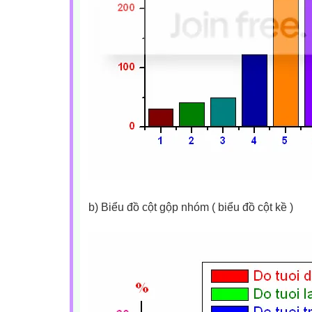
b) Biểu đồ cột gộp nhóm ( biểu đồ cột kề )