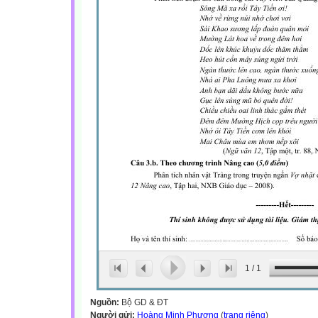
1
/
1
Nguồn:
Bộ GD & ĐT
Người gửi:
Hoàng Minh Phương
(
trang riêng
)