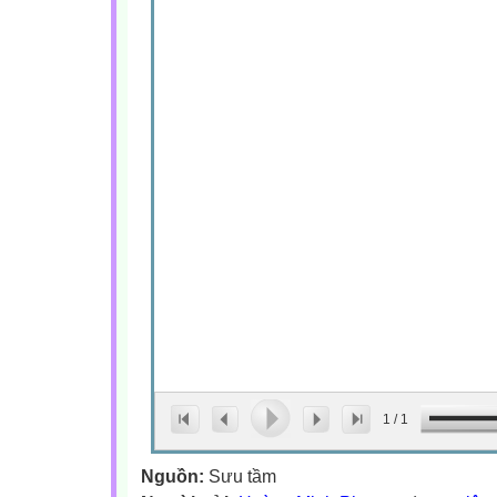
1
/
1
Nguồn:
Sưu tầm