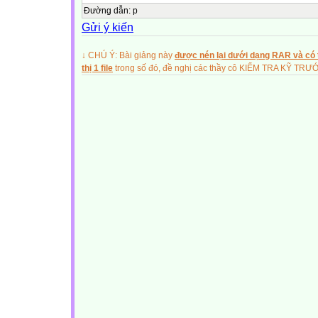
Đường dẫn
:
p
Gửi ý kiến
↓ CHÚ Ý: Bài giảng này
được nén lại dưới dạng RAR và có t
thị 1 file
trong số đó, đề nghị các thầy cô KIỂM TRA KỸ TR