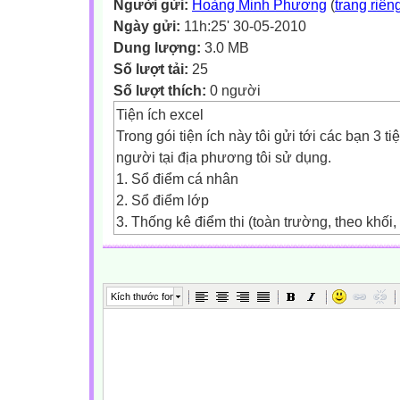
Người gửi:
Hoàng Minh Phương
(
trang riên
Ngày gửi:
11h:25' 30-05-2010
Dung lượng:
3.0 MB
Số lượt tải:
25
Số lượt thích:
0 người
Tiện ích excel
Trong gói tiện ích này tôi gửi tới các bạn 3 t
người tại địa phương tôi sử dụng.
1. Sổ điểm cá nhân
2. Sổ điểm lớp
3. Thống kê điểm thi (toàn trường, theo khối,
Các tiện ích trên được gói cùng với trang w
về, giải nén và sử dụng nhé.
Phùng Mạnh Điềm
Kích thước font