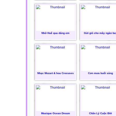
Nhớ Huế qua dáng em
Gửi gió cho mây ngàn ba
Nhạc Mozart & hoa Crocuses
Cơn mưa buổi sáng
Musique Ocean Dream
Chân Lý Cuộc Đời