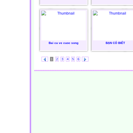
Bai ca ve cuoc song
BẠN CÓ BIẾT
1
2
3
4
5
6