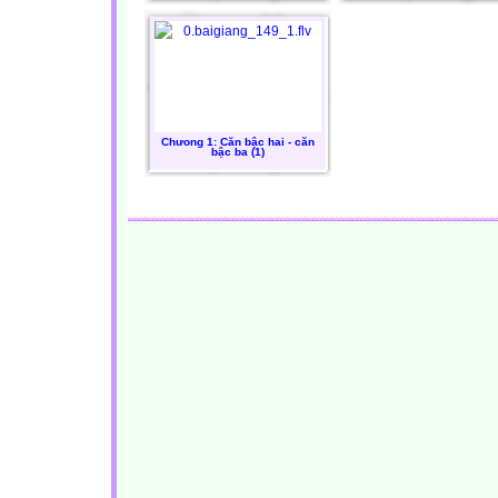
Chưong 1: Căn bậc hai - căn
bậc ba (1)