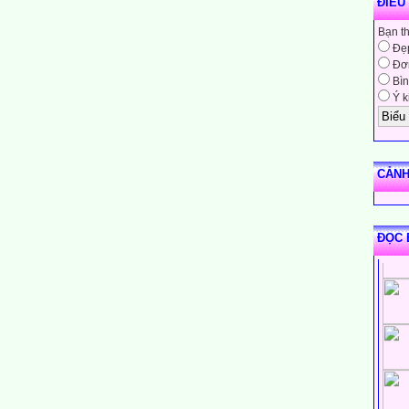
ĐIỀU
Bạn t
Đẹ
Đơn
Bìn
Ý k
CẢNH
ĐỌC 