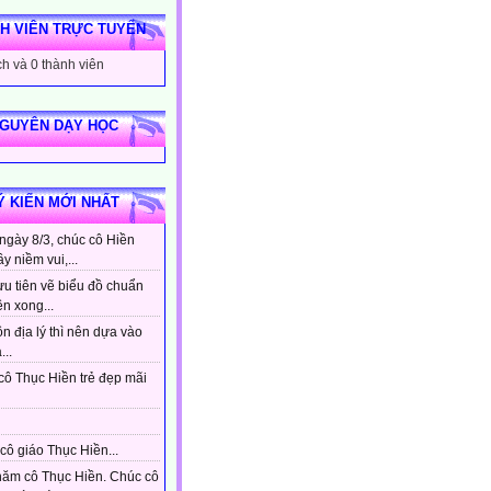
H VIÊN TRỰC TUYẾN
h và 0 thành viên
NGUYÊN DẠY HỌC
Ý KIẾN MỚI NHẤT
ngày 8/3, chúc cô Hiền
ầy niềm vui,...
ưu tiên vẽ biểu đồ chuẩn
ên xong...
n địa lý thì nên dựa vào
...
cô Thục Hiền trẻ đẹp mãi
cô giáo Thục Hiền...
hăm cô Thục Hiền. Chúc cô