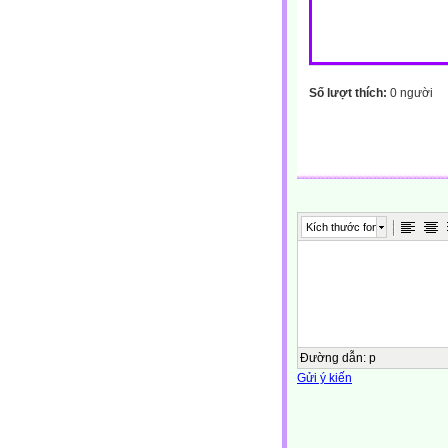
Số lượt thích:
0 người
Kích thước font
Đường dẫn
:
p
Gửi ý kiến