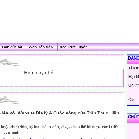
Bạn của tôi
Web Cấp trên
Học Trực Tuyến
ĐĂNG
Tên t
Hôm nay nhé!
Mật k
Ghi n
Quên 
đến với Website Địa lý & Cuộc sống của Trần Thục Hiền.
CHÚC
hoặc chưa đăng ký làm thành viên, vì vậy chưa thể tải được các tư liệu
nh của mình.