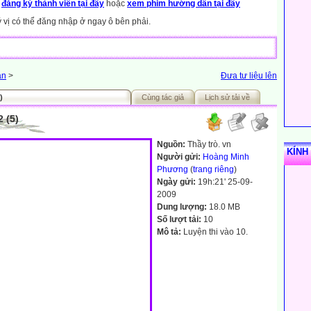
y
đăng ký thành viên tại đây
hoặc
xem phim hướng dẫn tại đây
ý vị có thể đăng nhập ở ngay ô bên phải.
án
>
Đưa tư liệu lên
)
Cùng tác giả
Lịch sử tải về
 (5)
Nguồn:
Thầy trò. vn
KÍNH
Người gửi:
Hoàng Minh
Phương
(
trang riêng
)
Ngày gửi:
19h:21' 25-09-
2009
Dung lượng:
18.0 MB
Số lượt tải:
10
Mô tả:
Luyện thi vào 10.