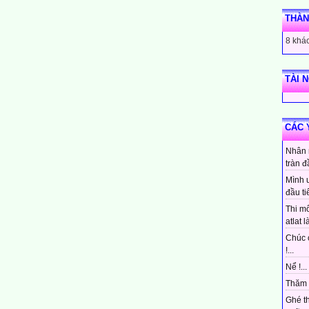
THÀN
8 khác
TÀI 
CÁC 
Nhân 
tràn đ
Mình 
đầu ti
Thi mô
atlat là
Chúc 
!...
Nể !...
Thăm 
Ghé t