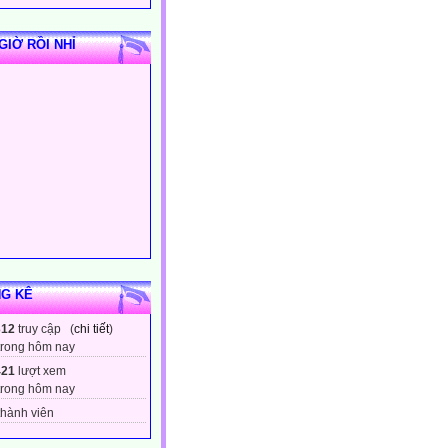
GIỜ RỒI NHỈ
G KÊ
312
truy cập (
chi tiết
)
trong hôm nay
421
lượt xem
trong hôm nay
hành viên