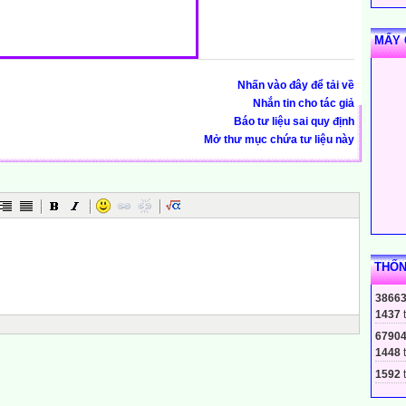
MẤY 
Nhấn vào đây để tải về
Nhắn tin cho tác giả
Báo tư liệu sai quy định
Mở thư mục chứa tư liệu này
THỐN
3866
1437
6790
1448
1592
t