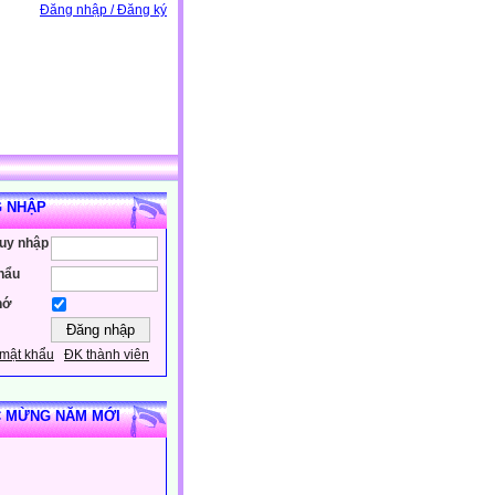
Đăng nhập / Đăng ký
 NHẬP
ruy nhập
hẩu
hớ
mật khẩu
ĐK thành viên
 MỪNG NĂM MỚI