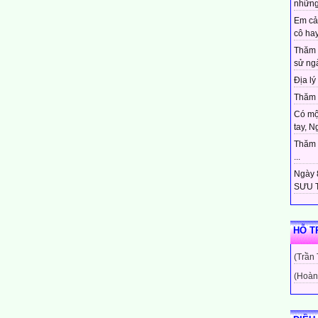
những
Em cả
cô hay
Thăm 
sử ngà
Địa lý 
Thăm c
Có mộ
tay, N
Thăm c
...
Ngày 8
SƯU T
HỖ T
(Trần
(Hoàn