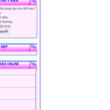
 TRA Ý KIẾN
hấy trang này như thế nào?
p
 điệu
h thường
iến khác
 ĐẸP
BÁO ONLINE