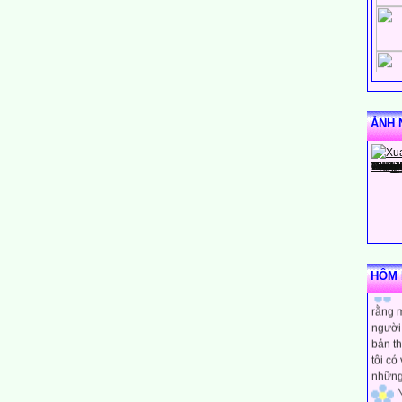
ẢNH 
HÔM N
N
rằng m
người 
bản th
tôi có
những
N