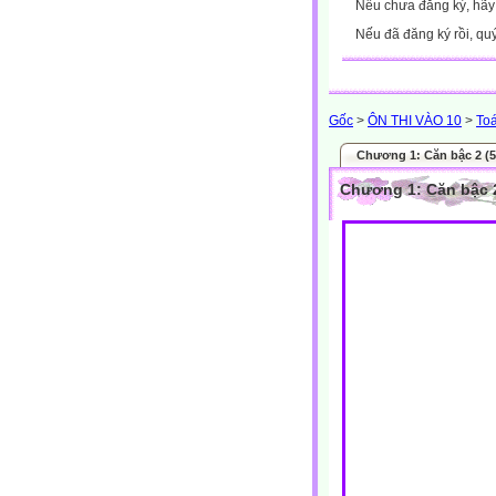
Nếu chưa đăng ký, hã
Nếu đã đăng ký rồi, qu
Gốc
>
ÔN THI VÀO 10
>
To
Chương 1: Căn bậc 2 (5
Chương 1: Căn bậc 2