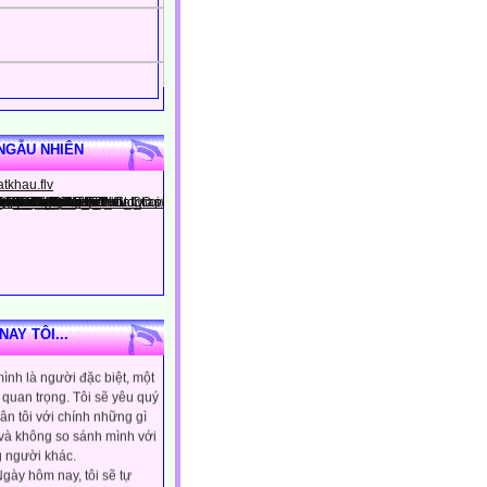
NGẪU NHIÊN
AY TÔI...
gày hôm nay, tôi sẽ tin
ình là người đặc biệt, một
quan trọng. Tôi sẽ yêu quý
ân tôi với chính những gì
 và không so sánh mình với
 người khác.
gày hôm nay, tôi sẽ tự