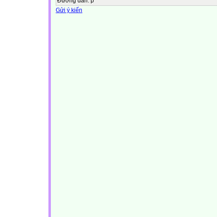
Đường dẫn
:
p
Gửi ý kiến