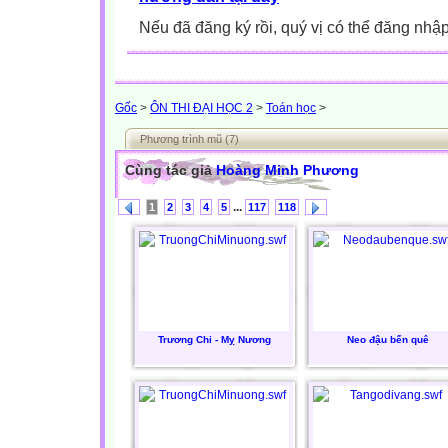
Nếu đã đăng ký rồi, quý vị có thể đăng nhậ
Gốc
>
ÔN THI ĐẠI HỌC 2
>
Toán học
>
Phương trình mũ (7)
Cùng tác giả
Hoàng Minh Phương
...
1
2
3
4
5
117
118
Trương Chi - Mỵ Nương
Neo đậu bến quê