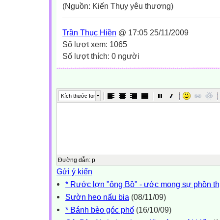
(Nguồn: Kiến Thụy yêu thương)
Trần Thục Hiền
@ 17:05 25/11/2009
Số lượt xem: 1065
Số lượt thích: 0 người
Kích thước font
Đường dẫn
:
p
Gửi ý kiến
* Rước lợn "ông Bồ" - ước mong sự phồn th
Sườn heo nấu bia
(08/11/09)
* Bánh bèo góc phố
(16/10/09)