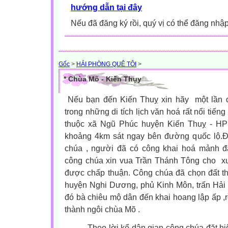
hướng dẫn tại đây
Nếu đã đăng ký rồi, quý vị có thể đăng nhậ
Gốc
>
HẢI PHÒNG QUÊ TÔI
>
* Chùa Mõ - Kiến Thụy
Nếu bạn đến Kiến Thuỵ xin hãy
một lần 
trong những di tích lịch văn hoá rất nổi tiế
thuộc xã Ngũ Phúc huyện Kiến Thuỵ - HP
khoảng 4km sát ngay bên đường quốc lộ.
Đ
chúa , người đã có công khai hoá mảnh đ
công chúa xin vua Trần Thánh Tông cho
x
được chấp thuận. Công chúa đã chọn đất t
huyện Nghi Dương, phủ Kinh Môn, trấn Hải
đó bà chiêu mộ dân đến khai hoang lập ấp ,
thành ngôi chùa Mõ .
Theo lời kể dân gian công chúa đặt hi