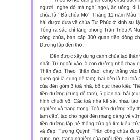
người
nghe đó mà nghỉ ngơi, ăn uống, đi 
chúa là “ Bà chúa Mõ”. Tháng 11 năm Mậu Th
hài được đưa về chùa Tư Phúc ở kinh sư lậ
Tông ra sắc chỉ tặng phong Trần Triều A 
công chúa, ban cấp 300 quan tiền đồng c
Dương lập đền thờ.
Đền được xây dựng cạnh chùa tạo thành 
nhất.
Từ ngoài vào là con đường nhỏ chạy d
Thần đạo. Theo
'thần đạo', chạy thẳng vào
quen gọi là cung đệ tam), hai bên là hai toà gi
của đền gồm 3 toà nhà, bố cục theo kiểu 'Ti
tiền đường (cung đệ tam), 5 gian đại bái (cu
hình chuôi vồ. Các toà nhà kề sát nhau tạ
nghiêm và trang trọng. Toà tiền đường xây th
tam cấp', tạo cho ngôi đền mang dáng vẻ vữn
tiền đường lắp hệ thống cửa gỗ lim kiểu 'cử
và đẹp. Tượng Quỳnh Trân công chúa được
cung, nơi trang nghiêm của ngôi đền.
Hơn 70