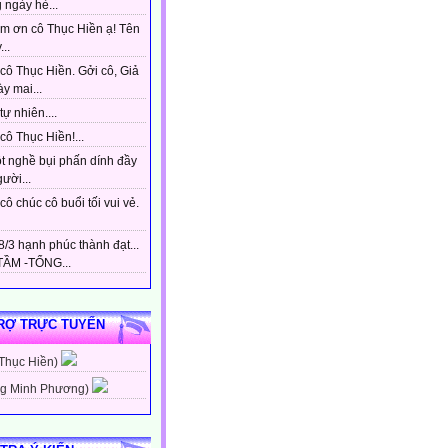
 ngày hè...
m ơn cô Thục Hiền ạ! Tên
...
cô Thục Hiền. Gởi cô, Giả
y mai...
tự nhiên....
ô Thục Hiền!...
t nghề bụi phấn dính đầy
gười...
ô chúc cô buổi tối vui vẻ.
/3 hạnh phúc thành đạt...
ẦM -TỔNG...
RỢ TRỰC TUYẾN
 Thục Hiền)
g Minh Phương)