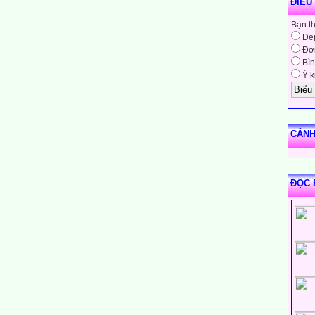
ĐIỀU
Bạn t
Đẹ
Đơn
Bìn
Ý k
CẢNH
ĐỌC 