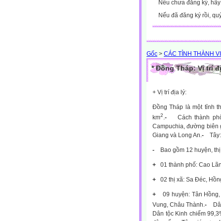
Nếu chưa đăng ký, hã
Nếu đã đăng ký rồi, qu
Gốc
>
CÁC TỈNH THÀNH V
* Đồng Tháp: Vị trí đị
+ Vị trí địa lý:
Đồng Tháp là một tỉnh 
2
km
.
-
Cách thành ph
Campuchia, đường biên g
Giang và Long An.
-
Tây:
-
Bao gồm 12 huyện, thị 
+
01 thành phố: Cao Lãnh 
+
02 thị xã: Sa Đéc, Hồ
+
09 huyện:
Tân Hồng
Vung,
Châu Thành.
-
Dân
Dân tộc Kinh chiếm 99,3