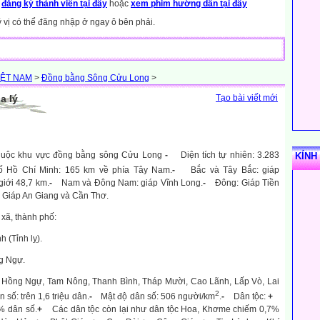
y
đăng ký thành viên tại đây
hoặc
xem phim hướng dẫn tại đây
ý vị có thể đăng nhập ở ngay ô bên phải.
IỆT NAM
>
Đồng bằng Sông Cửu Long
>
a lý
Tạo bài viết mới
thuộc khu vực đồng bằng sông Cửu Long
-
Diện tích tự nhiên: 3.283
KÍNH
ố Hồ Chí Minh: 165 km về phía Tây Nam.
-
Bắc và Tây Bắc: giáp
iới 48,7 km.
-
Nam và Đông Nam: giáp Vĩnh Long.
-
Đông: Giáp Tiền
 Giáp An Giang và Cần Thơ.
xã, thành phố:
(Tỉnh lỵ).
ng Ngự.
,
Hồng Ngự,
Tam Nông,
Thanh Bình,
Tháp Mười,
Cao Lãnh,
Lấp Vò,
Lai
2
 số: trên 1,6 triệu dân.
-
Mật độ dân số: 506 người/km
.
-
Dân tộc:
+
% dân số.
+
Các dân tộc còn lại như dân tộc Hoa, Khơme chiếm 0,7%