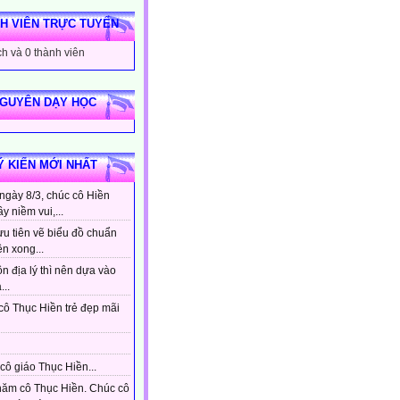
H VIÊN TRỰC TUYẾN
h và 0 thành viên
NGUYÊN DẠY HỌC
Ý KIẾN MỚI NHẤT
ngày 8/3, chúc cô Hiền
ầy niềm vui,...
ưu tiên vẽ biểu đồ chuẩn
ên xong...
n địa lý thì nên dựa vào
...
cô Thục Hiền trẻ đẹp mãi
cô giáo Thục Hiền...
hăm cô Thục Hiền. Chúc cô