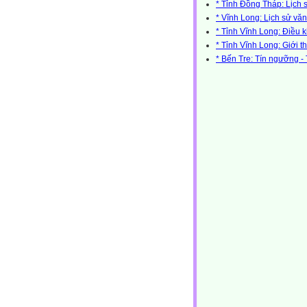
* Tỉnh Đồng Tháp: Lịch 
* Vĩnh Long: Lịch sử vă
* Tỉnh Vĩnh Long: Điều k
* Tỉnh Vĩnh Long: Giới t
* Bến Tre: Tín ngưỡng -