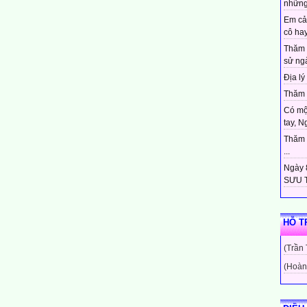
những
Em cả
cô hay
Thăm 
sử ngà
Địa lý 
Thăm c
Có mộ
tay, N
Thăm c
...
Ngày 8
SƯU T
HỖ T
(Trần
(Hoàn