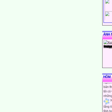
ẢNH 
N
rằng m
HÔM N
người 
bản th
tôi có
những
N
lắng 
tĩnh h