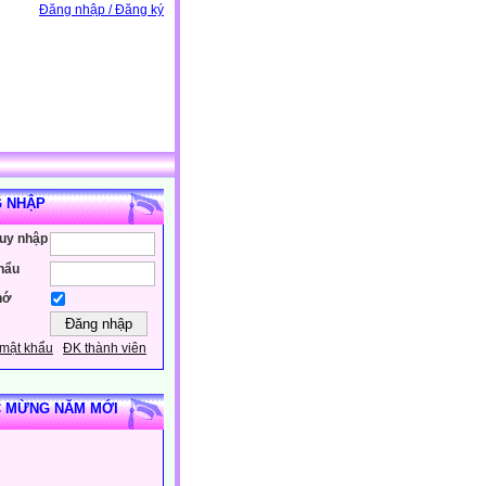
Đăng nhập / Đăng ký
 NHẬP
ruy nhập
hẩu
hớ
mật khẩu
ĐK thành viên
 MỪNG NĂM MỚI