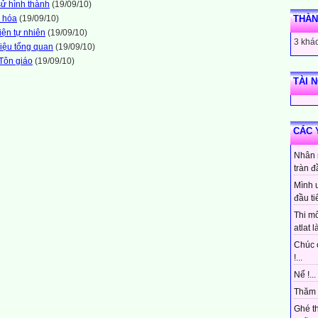
sử hình thành
(19/09/10)
n hóa
(19/09/10)
THÀN
iện tự nhiên
(19/09/10)
3 khác
hiệu tổng quan
(19/09/10)
 Tôn giáo
(19/09/10)
TÀI 
CÁC 
Nhân 
tràn đ
Mình 
đầu ti
Thi mô
atlat là
Chúc 
!...
Nể !...
Thăm 
Ghé t