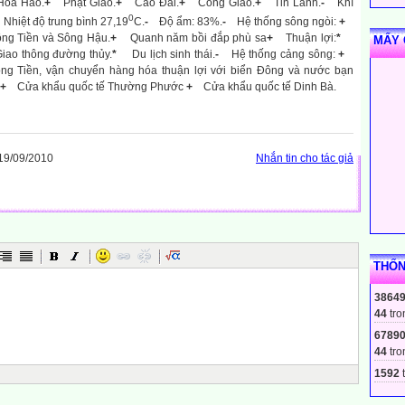
Hòa Hảo.
+
Phật Giáo.
+
Cao Đài.
+
Công Giáo.
+
Tin Lành.
-
Khí
0
Nhiệt độ trung bình 27,19
C.
-
Độ ẩm: 83%.
-
Hệ thống sông ngòi:
+
ông Tiền và Sông Hậu.
+
Quanh năm bồi đắp phù sa
+
Thuận lợi:
*
MẤY 
iao thông đường thủy.
*
Du lịch sinh thái.
-
Hệ thống cảng sông:
+
ng Tiền, vận chuyển hàng hóa thuận lợi với biển Đông và nước bạn
+
Cửa khẩu quốc tế Thường Phước
+
Cửa khẩu quốc tế Dinh Bà.
19/09/2010
Nhắn tin cho tác giả
THỐN
3864
44
tro
6789
44
tro
1592
t