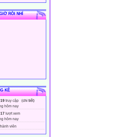
GIỜ RỒI NHỈ
G KÊ
919
truy cập (
chi tiết
)
ng hôm nay
017
lượt xem
ng hôm nay
hành viên