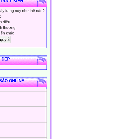
 TRA Ý KIẾN
hấy trang này như thế nào?
p
 điệu
h thường
iến khác
 ĐẸP
BÁO ONLINE