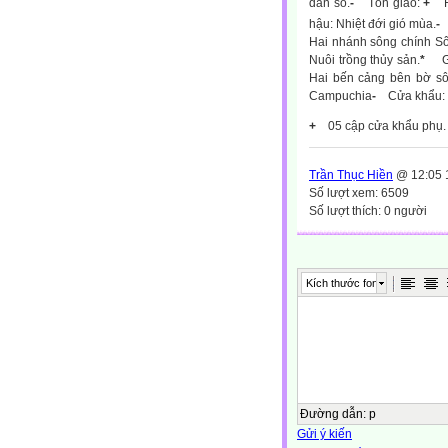
dân số.
-
Tôn giáo:
+
hậu: Nhiệt đới gió mùa.
-
Hai nhánh sông chính S
Nuôi trồng thủy sản.
*
G
Hai bến cảng bên bờ sô
Campuchia
-
Cửa khẩu:
+
05 cập cửa khẩu phụ.
Trần Thục Hiền
@ 12:05 
Số lượt xem: 6509
Số lượt thích: 0 người
Kích thước font
Đường dẫn
:
p
Gửi ý kiến