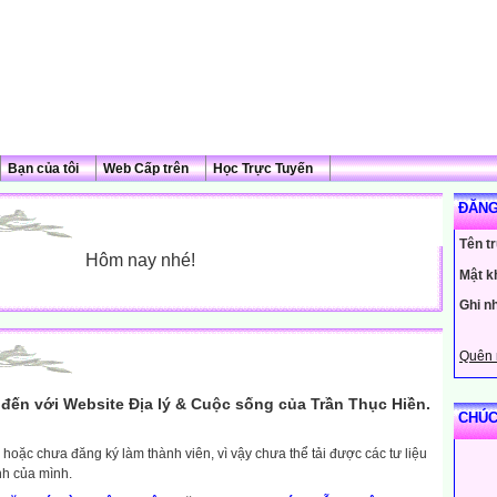
Bạn của tôi
Web Cấp trên
Học Trực Tuyến
ĐĂNG
Tên t
Hôm nay nhé!
Mật k
Ghi n
Quên 
đến với Website Địa lý & Cuộc sống của Trần Thục Hiền.
CHÚC
hoặc chưa đăng ký làm thành viên, vì vậy chưa thể tải được các tư liệu
nh của mình.