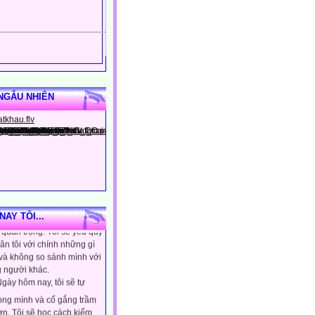
NGẪU NHIÊN
gày hôm nay, tôi sẽ tin
ình là người đặc biệt, một
AY TÔI...
quan trọng. Tôi sẽ yêu quý
ân tôi với chính những gì
 và không so sánh mình với
 người khác.
gày hôm nay, tôi sẽ tự
lòng mình và cố gắng trầm
ơn. Tôi sẽ học cách kiểm