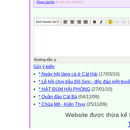
Phạm Sa Kin
@ 21h:11p 08/03/12
Kích thước font
Đường dẫn
:
p
Gửi ý kiến
* Ngày hội làng cá ở Cát Hải
(17/03/10)
* Lễ hội chọi trâu Đồ Sơn - độc đáo một truy
* HÁT ĐÚM HẢI PHÒNG
(27/01/10)
* Quần đảo Cát Bà
(04/12/09)
* Chùa Mõ - Kiến Thụy
(25/11/09)
Website được thừa kế