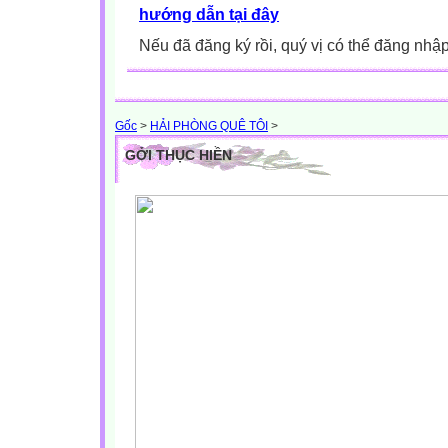
hướng dẫn tại đây
Nếu đã đăng ký rồi, quý vị có thể đăng nhậ
Gốc
>
HẢI PHÒNG QUÊ TÔI
>
GỞI THỤC HIỀN