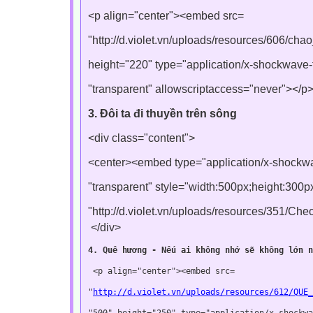
<p align="center"><embed src=
"http://d.violet.vn/uploads/resources/606/ch
height="220" type="application/x-shockwave
"transparent" allowscriptaccess="never"></p
3. Đôi ta đi thuyền trên sông
<div class="content">
<center><embed type="application/x-shockw
"transparent" style="width:500px;height:300px
"http://d.violet.vn/uploads/resources/351/Ch
</div>
4. Quê hương - Nếu ai không nhớ sẽ không lớn n
 <
p
 align
=
"center"
><
embed
 src
"
http://d.violet.vn/uploads/resources/612/QUE_
"500" 
height
=
"250" 
type
=
"application/x-shockwa