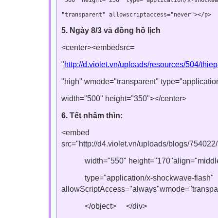
"transparent" 
allowscriptaccess
=
"never"
></
p
5. Ngày 8/3 và đồng hồ lịch
<center><embed
src
=
"
http://d.violet.vn/uploads/resources/504/thie
"
high
"
wmode
="
transparent
"
type
="
applicati
width
="
500
"
height
="
350
">
</center>
6. Tết nhâm thìn:
<embed
src="http://d4.violet.vn/uploads/blogs/754
width="550" height="170"align="middl
type="application/x-shockwave-flash"
allowScriptAccess="always"wmode="transpare
</object>
</div>