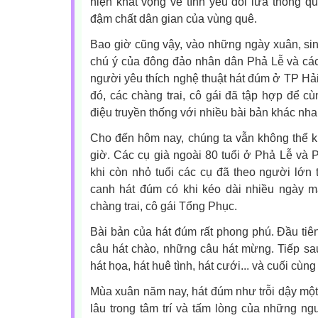
hiện khát vọng về tình yêu đôi lứa thông q
đậm chất dân gian của vùng quê.
Bao giờ cũng vậy, vào những ngày xuân, sin
chú ý của đông đảo nhân dân Phả Lễ và cá
người yêu thích nghệ thuật hát đúm ở TP Hả
đó, các chàng trai, cô gái đã tập hợp để c
điệu truyền thống với nhiều bài bản khác nha
Cho đến hôm nay, chúng ta vẫn không thể k
giờ. Các cụ già ngoài 80 tuổi ở Phả Lễ và P
khi còn nhỏ tuổi các cụ đã theo người lớn
canh hát đúm có khi kéo dài nhiều ngày 
chàng trai, cô gái Tổng Phục.
Bài bản của hát đúm rất phong phú. Đầu tiê
câu hát chào, những câu hát mừng. Tiếp sau 
hát họa, hát huê tình, hát cưới... và cuối cùng 
Mùa xuân năm nay, hát đúm như trỗi dậy một
lâu trong tâm trí và tấm lòng của những n