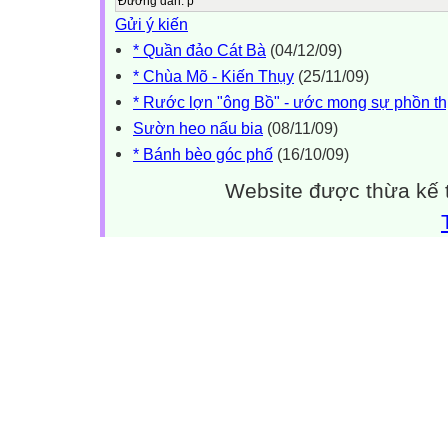
Đường dẫn
:
p
Gửi ý kiến
* Quần đảo Cát Bà
(04/12/09)
* Chùa Mõ - Kiến Thụy
(25/11/09)
* Rước lợn "ông Bồ" - ước mong sự phồn th
Sườn heo nấu bia
(08/11/09)
* Bánh bèo góc phố
(16/10/09)
Website được thừa kế