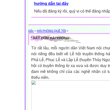
hướng dẫn tại đây
Nếu đã đăng ký rồi, quý vị có thể đăng nhậ
Gốc
>
HẢI PHÒNG QUÊ TÔI
>
* HÁT ĐÚM HẢI PHÒNG
Từ rất lâu, mỗi người dân Việt Nam nói ch
nói riêng đều biết về Lễ hội truyền thống 
Phả Lễ, Phục Lễ và Lập Lễ (huyện Thủy Nguy
hội có truyền thống từ xa xưa và được duy t
đam mê không chỉ của các nghệ nhân có tu
thiếu niên.