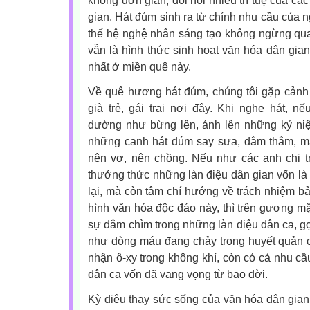
không đơn giản, đòi hỏi nhiều trí tuệ của c
gian. Hát đúm sinh ra từ chính nhu cầu của 
thế hệ nghệ nhân sáng tạo không ngừng qu
vẫn là hình thức sinh hoạt văn hóa dân gia
nhất ở miền quê này.
Về quê hương hát đúm, chúng tôi gặp cảnh
già trẻ, gái trai nơi đây. Khi nghe hát, 
dường như bừng lên, ánh lên những kỷ niệm
những canh hát đúm say sưa, đằm thắm, mà
nên vợ, nên chồng. Nếu như các anh chị t
thưởng thức những làn điệu dân gian vốn là 
lại, mà còn tâm chí hướng về trách nhiệm bả
hình văn hóa độc đáo này, thì trên gương mặ
sự đắm chìm trong những làn điệu dân ca, gợ
như dòng máu đang chảy trong huyết quản c
nhận ô-xy trong không khí, còn có cả nhu 
dân ca vốn đã vang vọng từ bao đời.
Kỳ diệu thay sức sống của văn hóa dân gian