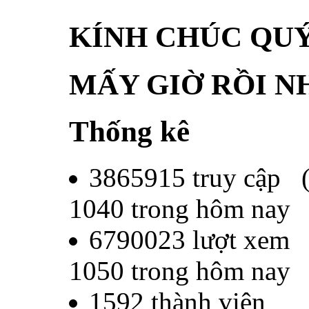
KÍNH CHÚC QU
MẤY GIỜ RỒI N
Thống kê
3865915
truy cập 
1040
trong hôm nay
6790023
lượt xem
1050
trong hôm nay
1592
thành viên