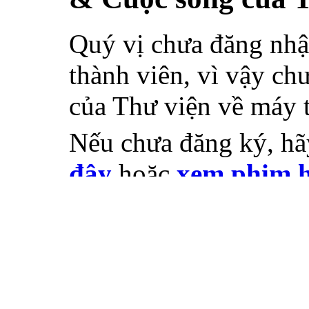
Quý vị chưa đăng nhậ
thành viên, vì vậy chư
của Thư viện về máy 
Nếu chưa đăng ký, h
đây
hoặc
xem phim h
Nếu đã đăng ký rồi, q
ngay ô bên phải.
Gốc
>
TIẾP SỨC MÙA THI
>
Diễn đàn Địa lý
>
Tạo bài viết mới
*