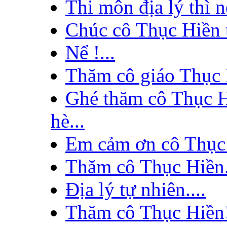
Thi môn địa lý thì nê
Chúc cô Thục Hiền t
Nể !...
Thăm cô giáo Thục 
Ghé thăm cô Thục H
hè...
Em cảm ơn cô Thục H
Thăm cô Thục Hiền. 
Địa lý tự nhiên....
Thăm cô Thục Hiền!