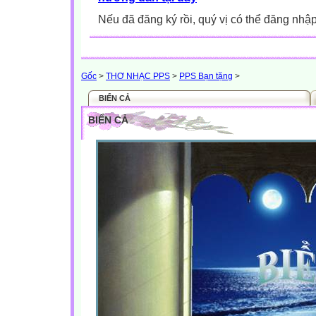
Nếu đã đăng ký rồi, quý vị có thể đăng nhậ
Gốc
>
THƠ NHẠC PPS
>
PPS Bạn tặng
>
BIỂN CẢ
BIỂN CẢ