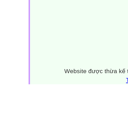
Thuyền ai đó, thuyền ai cuối bãi
Chở đầy trăng nhắm hướng mặt trời
Này thuyền có xuôi dòng sông chảy
Thì cho em về với biển khơi.
Lm. Trăng Thập Tự
Website được thừa kế