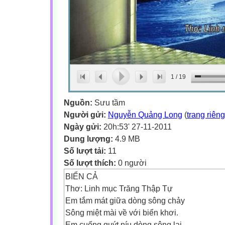
1
/
19
Nguồn:
Sưu tầm
Người gửi:
Nguyễn Quảng Long
(
trang riêng
Ngày gửi:
20h:53' 27-11-2011
Dung lượng:
4.9 MB
Số lượt tải:
11
Số lượt thích:
0 người
BIỂN CẢ
Thơ: Linh mục Trăng Thập Tự
Em tắm mát giữa dòng sông chảy
Sông miệt mài về với biển khơi.
Em cuống quýt níu dòng sông lại