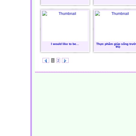
I would like to be...
Thực phẩm giúp sống trư
thọ
1
2