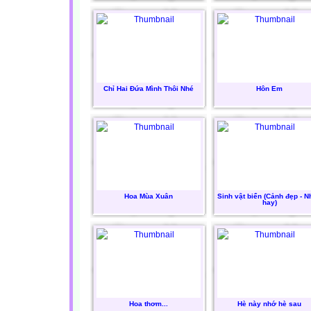
Chỉ Hai Đứa Mình Thôi Nhé
Hôn Em
Hoa Mùa Xuân
Sinh vật biển (Cảnh đẹp - N
hay)
Hoa thơm...
Hè này nhớ hè sau