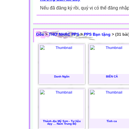
Nếu đã đăng ký rồi, quý vị có thể đăng nhậ
Gốc
>
THƠ NHẠC PPS
>
PPS Bạn tặng
> (31 bài
Danh Ngôn
BIỂN CẢ
Thánh địa Mỹ Sơn - Tư liệu
Tình ca
dạy ... Nam Trung Bộ