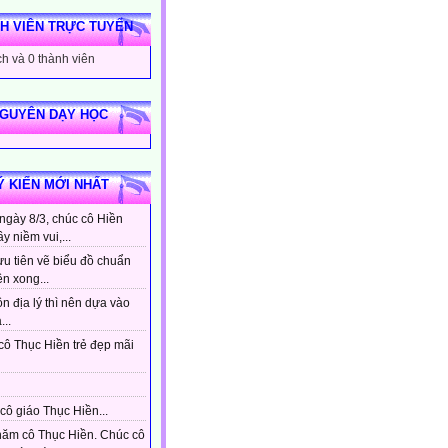
H VIÊN TRỰC TUYẾN
h và 0 thành viên
NGUYÊN DẠY HỌC
Ý KIẾN MỚI NHẤT
ngày 8/3, chúc cô Hiền
ầy niềm vui,...
ưu tiên vẽ biểu đồ chuẩn
ên xong...
n địa lý thì nên dựa vào
...
cô Thục Hiền trẻ đẹp mãi
cô giáo Thục Hiền...
hăm cô Thục Hiền. Chúc cô