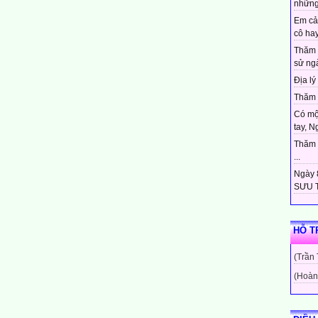
những
Em cả
cô hay
Thăm 
sử ngà
Địa lý 
Thăm c
Có mộ
tay, N
Thăm c
...
Ngày 8
SƯU T
HỖ T
(Trần
(Hoàn