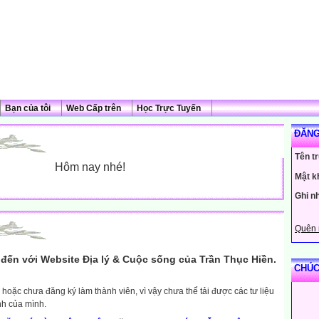
Bạn của tôi
Web Cấp trên
Học Trực Tuyến
ĐĂNG
Tên t
Hôm nay nhé!
Mật k
Ghi n
Quên 
đến với Website Địa lý & Cuộc sống của Trần Thục Hiền.
CHÚC
hoặc chưa đăng ký làm thành viên, vì vậy chưa thể tải được các tư liệu
nh của mình.