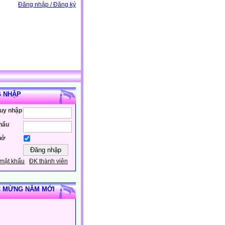
Đăng nhập / Đăng ký
 NHẬP
ruy nhập
hẩu
hớ
mật khẩu
ĐK thành viên
 MỪNG NĂM MỚI