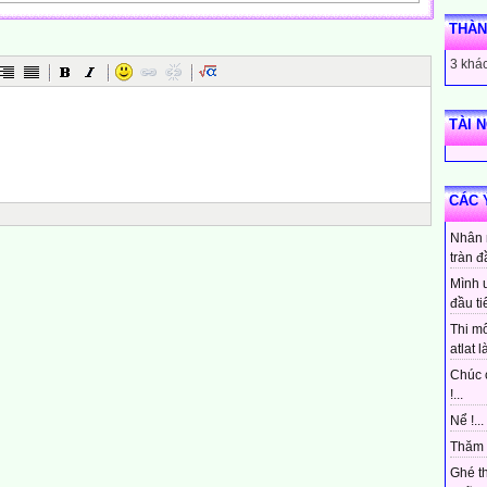
THÀN
o
3 khác
TÀI 
CÁC 
Nhân 
tràn đ
Mình 
đầu ti
Thi mô
atlat là
Chúc 
!...
Nể !...
Thăm 
Ghé t