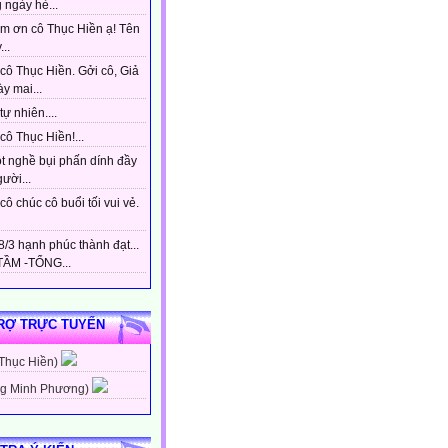
 ngày hè...
m ơn cô Thục Hiền ạ! Tên
...
cô Thục Hiền. Gởi cô, Giả
y mai...
tự nhiên....
ô Thục Hiền!...
t nghề bụi phấn dính đầy
gười...
ô chúc cô buổi tối vui vẻ.
/3 hạnh phúc thành đạt...
ẦM -TỔNG...
RỢ TRỰC TUYẾN
 Thục Hiền)
g Minh Phương)