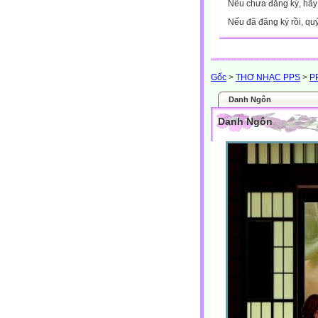
Nếu chưa đăng ký, hã
Nếu đã đăng ký rồi, qu
Gốc
>
THƠ NHẠC PPS
>
P
Danh Ngôn
Danh Ngôn