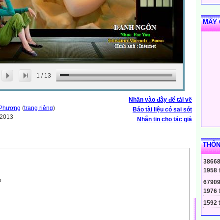
MẤY 
1
/
13
Nhấn vào đây để tải về
 Phương
(
trang riêng
)
Báo tài liệu có sai sót
-2013
Nhắn tin cho tác giả
THỐN
3866
1958
o
6790
1976
1592
t