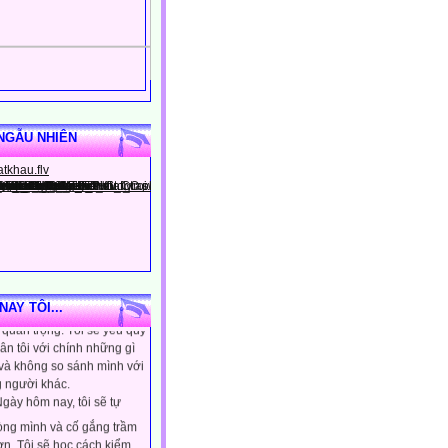
NGẪU NHIÊN
gày hôm nay, tôi sẽ tin
ình là người đặc biệt, một
AY TÔI...
quan trọng. Tôi sẽ yêu quý
ân tôi với chính những gì
 và không so sánh mình với
 người khác.
gày hôm nay, tôi sẽ tự
lòng mình và cố gắng trầm
ơn. Tôi sẽ học cách kiểm