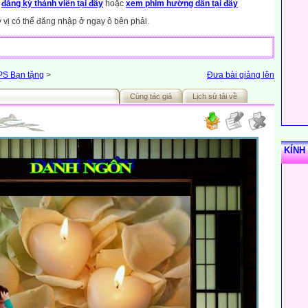
y
đăng ký thành viên tại đây
hoặc
xem phim hướng dẫn tại đây
ý vị có thể đăng nhập ở ngay ô bên phải.
PS Bạn tặng
>
Đưa bài giảng lên
Cùng tác giả
Lịch sử tải về
KÍNH