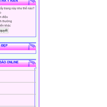
 TRA Ý KIẾN
hấy trang này như thế nào?
p
 điệu
h thường
iến khác
 ĐẸP
BÁO ONLINE