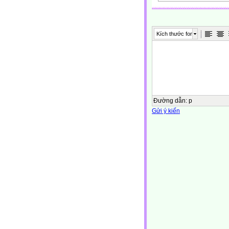
Nhạc: For You
Giovanni Marradi – Pian
Hình ảnh : Internet
Kích thước font
Đường dẫn
:
p
Gửi ý kiến