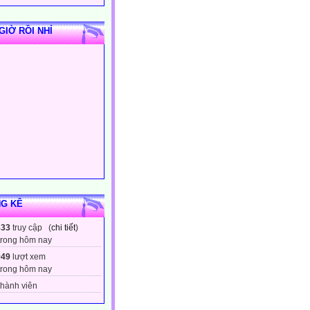
GIỜ RỒI NHỈ
G KÊ
833
truy cập (
chi tiết
)
trong hôm nay
949
lượt xem
trong hôm nay
hành viên