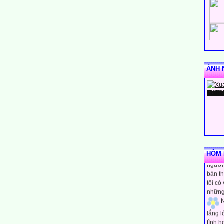
ẢNH 
N
rằng m
HÔM N
người 
bản th
tôi có
những
N
lắng 
tĩnh h