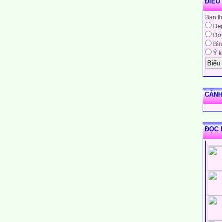
ĐIỀU
Bạn t
Đẹ
Đơn
Bìn
Ý k
CẢNH
ĐỌC 