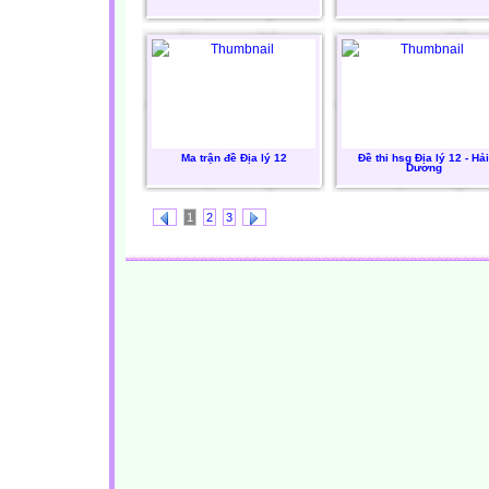
Ma trận đề Địa lý 12
Đề thi hsg Địa lý 12 - Hải
Dương
1
2
3