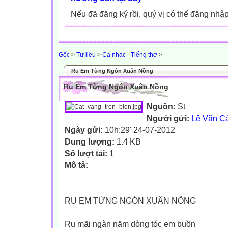
Nếu đã đăng ký rồi, quý vị có thể đăng nhậ
Gốc
>
Tư liệu
>
Ca nhạc - Tiếng thơ
>
Ru Em Từng Ngón Xuân Nồng
Ru Em Từng Ngón Xuân Nồng
Nguồn:
St
Người gửi:
Lê Văn C
Ngày gửi:
10h:29' 24-07-2012
Dung lượng:
1.4 KB
Số lượt tải:
1
Mô tả:
RU EM TỪNG NGÓN XUÂN NỒNG
Ru mãi ngàn năm dòng tóc em buồn