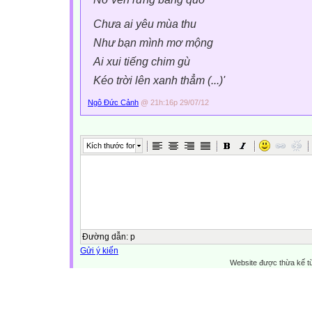
Chưa ai yêu mùa thu
Như bạn mình mơ mộng
Ai xui tiếng chim gù
Kéo trời lên xanh thẳm (...)'
Ngô Đức Cảnh
@ 21h:16p 29/07/12
Kích thước font
Đường dẫn
:
p
Gửi ý kiến
Website được thừa kế 