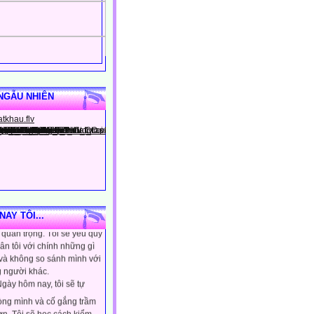
NGẪU NHIÊN
gày hôm nay, tôi sẽ tin
ình là người đặc biệt, một
AY TÔI...
quan trọng. Tôi sẽ yêu quý
ân tôi với chính những gì
 và không so sánh mình với
 người khác.
gày hôm nay, tôi sẽ tự
lòng mình và cố gắng trầm
ơn. Tôi sẽ học cách kiểm