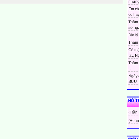
những
Em cả
cô hay
Thăm 
sử ngà
Địa lý 
Thăm c
Có mộ
tay, N
Thăm c
...
Ngày 8
SƯU T
HỖ T
(Trần
(Hoàn