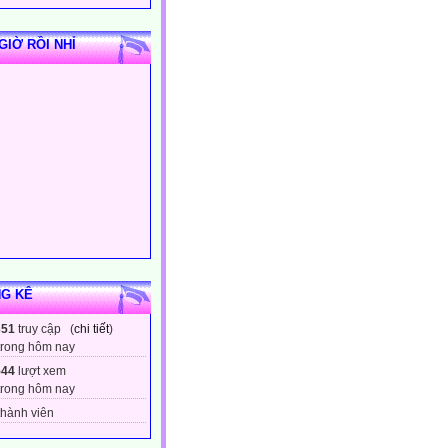
GIỜ RỒI NHỈ
G KÊ
351
truy cập (
chi tiết
)
trong hôm nay
544
lượt xem
trong hôm nay
hành viên