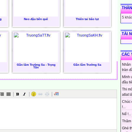
THÀN
5 khác
g
Neo đậu bến quê
Thiên tai bão lụt
TÀI 
CÁC 
Nhân 
Gần lăm Trường Sa - Trọng
Gần lắm Trường Sa
Tấn
tràn đ
Mình 
đầu ti
Thi mô
atlat là
Chúc 
!...
Nể !...
Thăm 
Ghé t