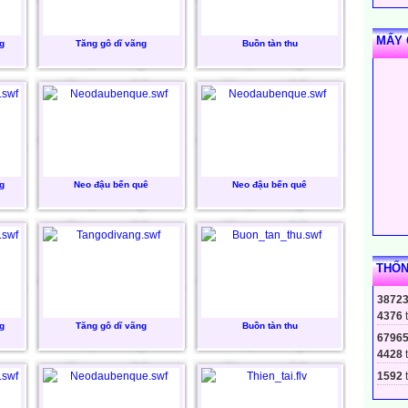
MẤY 
g
Tăng gô dĩ vãng
Buồn tàn thu
g
Neo đậu bến quê
Neo đậu bến quê
THỐN
3872
4376
g
Tăng gô dĩ vãng
Buồn tàn thu
6796
4428
1592
t