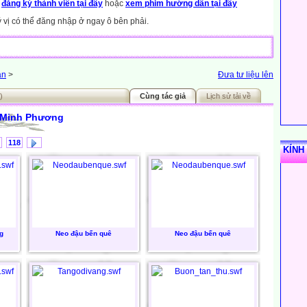
y
đăng ký thành viên tại đây
hoặc
xem phim hướng dẫn tại đây
ý vị có thể đăng nhập ở ngay ô bên phải.
án
>
Đưa tư liệu lên
)
Cùng tác giả
Lịch sử tải về
 Minh Phương
118
KÍNH
g
Neo đậu bến quê
Neo đậu bến quê