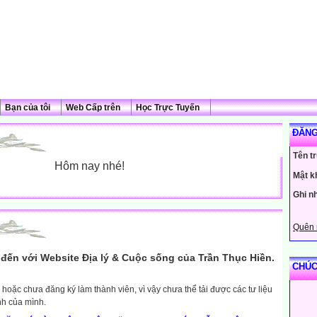
Bạn của tôi
Web Cấp trên
Học Trực Tuyến
ĐĂNG
Tên t
Hôm nay nhé!
Mật k
Ghi n
Quên 
đến với Website Địa lý & Cuộc sống của Trần Thục Hiền.
CHÚC
hoặc chưa đăng ký làm thành viên, vì vậy chưa thể tải được các tư liệu
nh của mình.