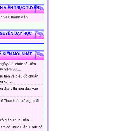
H VIÊN TRỰC TUYẾN
h và 0 thành viên
NGUYÊN DẠY HỌC
Ý KIẾN MỚI NHẤT
ngày 8/3, chúc cô Hiền
ầy niềm vui,...
ưu tiên vẽ biểu đồ chuẩn
ên xong...
n địa lý thì nên dựa vào
...
cô Thục Hiền trẻ đẹp mãi
cô giáo Thục Hiền...
hăm cô Thục Hiền. Chúc cô