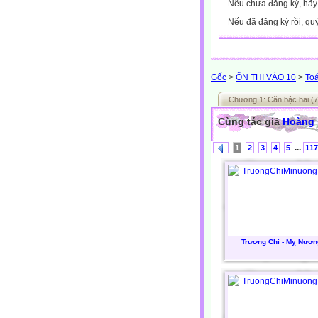
Nếu chưa đăng ký, hã
Nếu đã đăng ký rồi, qu
Gốc
>
ÔN THI VÀO 10
>
To
Chương 1: Căn bậc hai (7
Cùng tác giả
Hoàng
...
1
2
3
4
5
117
Trương Chi - Mỵ Nươn