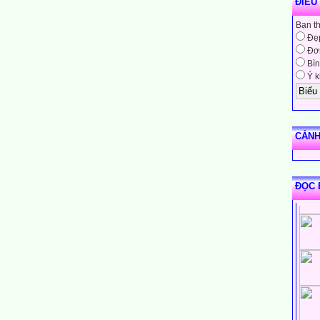
ĐIỀU
Bạn t
Đẹ
Đơn
Bìn
Ý k
CẢNH
ĐỌC 