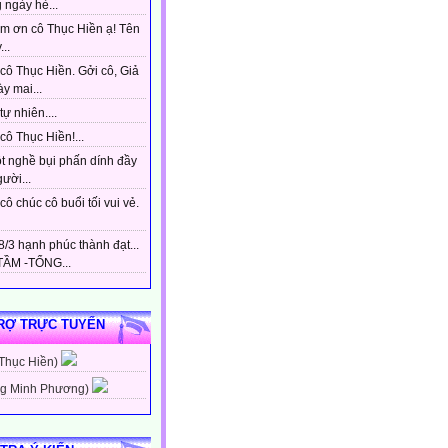
 ngày hè...
m ơn cô Thục Hiền ạ! Tên
...
cô Thục Hiền. Gởi cô, Giả
y mai...
tự nhiên....
ô Thục Hiền!...
t nghề bụi phấn dính đầy
gười...
ô chúc cô buổi tối vui vẻ.
/3 hạnh phúc thành đạt...
ẦM -TỔNG...
RỢ TRỰC TUYẾN
 Thục Hiền)
g Minh Phương)