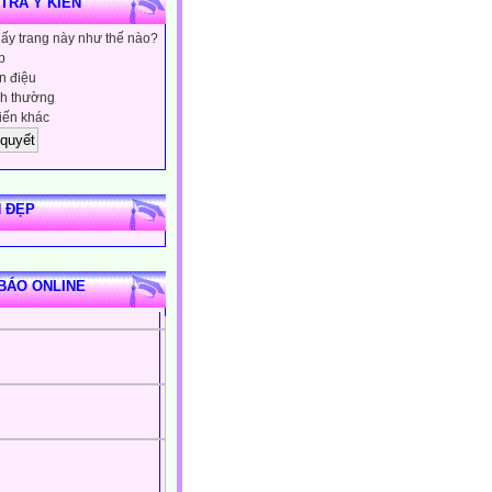
 TRA Ý KIẾN
hấy trang này như thế nào?
p
 điệu
h thường
iến khác
 ĐẸP
BÁO ONLINE