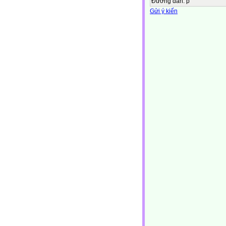
Đường dẫn
:
p
Gửi ý kiến