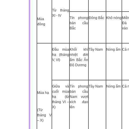
Từ tháng
XI - IV
Tín phong
Đông Bắc
Khô nóng
Miề
Mùa
bán cầu
Đà 
đông
Bắc
vào
Đầu mùa
Khối khí
Tây Nam
Nóng ẩm
Cả 
hạ (tháng
nhiệt đới
V, VI)
ẩm Bắc Ấn
Độ Dương
Giữa và
Tín phong
Tây Nam
Nóng ẩm
Cả 
cuối mùa
bán cầu
Mùa hạ
hạ (từ
Nam vượt
tháng VI –
xích đạo
X)
lên
(Từ
tháng V
– X)