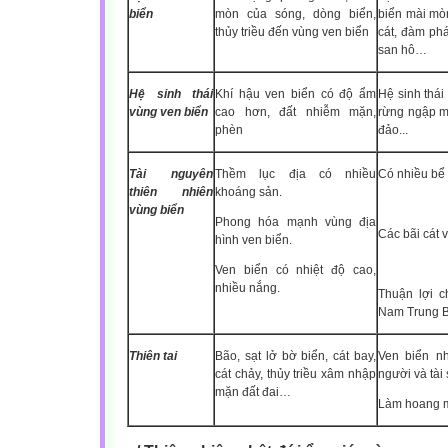
biển
mòn của sóng, dòng biển,
biển mài mòn
thủy triều đến vùng ven biển
cát, đàm phá
san hô…
Hệ sinh thái
Khí hậu ven biển có độ ẩm
Hệ sinh thái
vùng ven biển
cao hơn, đất nhiễm mặn,
rừng ngập m
phèn
đảo...
Tài nguyên
Thềm lục địa có nhiều
Có nhiều bể d
thiên nhiên
khoáng sản.
vùng biển
Phong hóa mạnh vùng địa
Các bãi cát v
hình ven biển.
Ven biển có nhiệt độ cao,
nhiều nắng.
Thuận lợi c
Nam Trung B
Thiên tai
Bão, sạt lở bờ biển, cát bay,
Ven biển nh
cát chảy, thủy triều xâm nhập
người và tài
mặn đất đai…
Làm hoang m