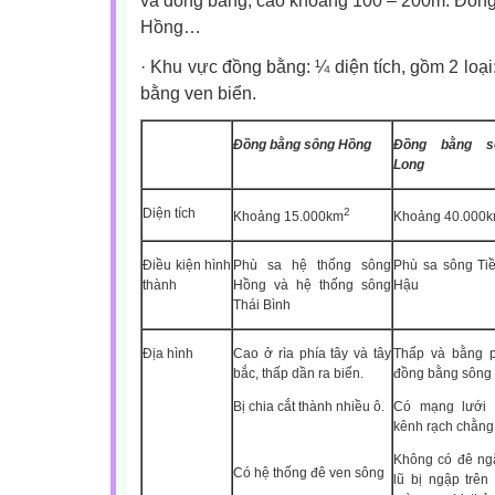
và đồng bằng, cao khoảng 100 – 200m: Đông
Hồng…
·
Khu vực đồng bằng: ¼ diện tích, gồm 2 loạ
bằng ven biển.
Đồng bằng sông Hồng
Đồng bằng s
Long
Diện tích
2
Khoảng 15.000km
Khoảng 40.000
Điều kiện hình
Phù sa hệ thống sông
Phù sa sông Ti
thành
Hồng và hệ thống sông
Hậu
Thái Bình
Địa hình
Cao ở rìa phía tây và tây
Thấp và bằng 
bắc, thấp dần ra biển.
đồng bằng sông
Bị chia cắt thành nhiều ô.
Có mạng lưới 
kênh rạch chằng 
Không có đê ng
Có hệ thống đê ven sông
lũ bị ngập trên