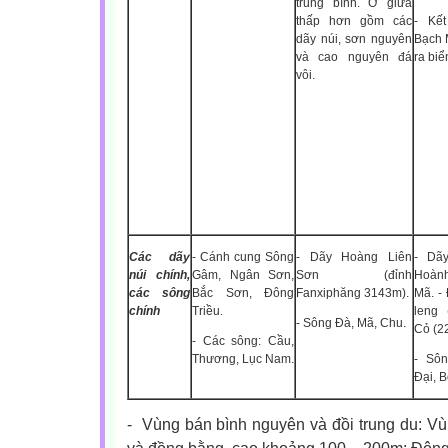
trung bình. Ở giữa
thấp hơn gồm các
- Kết
dãy núi, sơn nguyên
Bạch 
và cao nguyên đá
ra biể
vôi.
Các dãy
- Cánh cung Sông
- Dãy Hoàng Liên
- Dã
núi chính,
Gâm, Ngân Sơn,
Sơn (đỉnh
Hoàn
các sông
Bắc Sơn, Đông
Fanxiphăng 3143m).
Mã. - 
chính
Triều.
leng 
- Sông Đà, Mã, Chu.
Cỏ (2
- Các sông: Cầu,
Thương, Lục Nam.
- Sôn
Đại, 
-
Vùng bán bình nguyên và đồi trung du: Vù