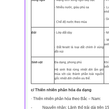
Sông ngòi
- Mạng lưới sông ngòi dày đặc
- P
- Nhiều nước, giàu phù sa
- L
nhi
- G
- Chế độ nước theo mùa
Đất
- Lớp đất dày
- N
- M
axi
- Đất feralit là loại đất chính ở vùng
đồi núi
Sinh vật
Đa dạng, phong phú
Khí
biể
Hệ sinh thái rừng nhiệt đới ẩm gió
mùa với các thành phần loài nguồn
gốc nhiệt đới chiếm ưu thế.
c/ Thiên nhiên phân hóa đa dạng
·
Thiên nhiên phân hóa theo Bắc – Nam:
-
Nguyên nhân: Lãnh thổ trải dài trên 15