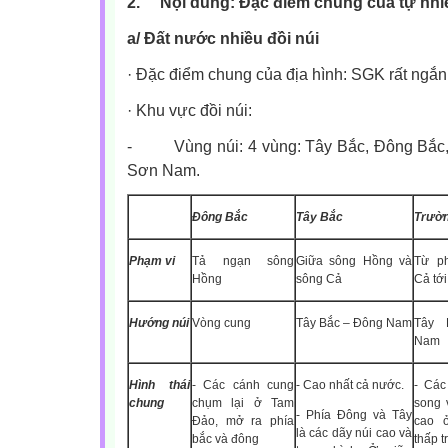
2.
Nội dung: Đặc điểm chung của tự nhi
a/ Đất nước nhiều đồi núi
·
Đặc điểm chung của địa hình: SGK rất ngắn 
·
Khu vực đồi núi:
-
Vùng núi: 4 vùng: Tây Bắc, Đông Bắ
Sơn Nam.
Đông Bắc
Tây Bắc
Trườn
Phạm vi
Tả ngạn sông
Giữa sông Hồng và
Từ p
Hồng
sông Cả
Cả tớ
Hướng núi
Vòng cung
Tây Bắc – Đông Nam
Tây 
Nam
Hình thái
- Các cánh cung
- Cao nhất cả nước.
- Các
chung
chụm lại ở Tam
song 
- Phía Đông và Tây
Đảo, mở ra phía
cao 
là các dãy núi cao và
bắc và đông
thấp t