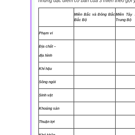
những đặc điểm cơ bản của 3 miền theo gợi ý
Miền Bắc và Đông Bắc
Miền Tây
Bắc Bộ
Trung Bộ
Phạm vi
Địa chất –
địa hình
Khí hậu
Sông ngòi
Sinh vật
Khoáng sản
Thuận lợi