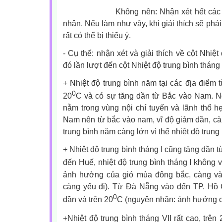
Không nên: Nhận xét hết các cột rồ
nhân. Nếu làm như vậy, khi giải thích sẽ phải
rất có thể bị thiếu ý.
- Cụ thể: nhận xét và giải thích về cột Nhiệ
đó lần lượt đến cột Nhiệt độ trung bình tháng 
+ Nhiệt độ trung bình năm tại các địa điể
0
20
C và có sự tăng dần từ Bắc vào Nam. Ng
nằm trong vùng nội chí tuyến và lãnh thổ h
Nam nên từ bắc vào nam, vĩ độ giảm dần, cà
trung bình năm càng lớn vì thế nhiệt độ trung
+ Nhiệt độ trung bình tháng I cũng tăng dần
đến Huế, nhiệt độ trung bình tháng I không 
ảnh hưởng của gió mùa đông bắc, càng v
càng yếu đi). Từ Đà Nẵng vào đến TP. Hồ C
0
dần và trên 20
C (nguyên nhân: ảnh hưởng c
+Nhiệt độ trung bình tháng VII rất cao, trên 