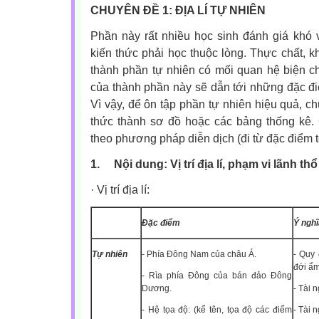
CHUYÊN ĐỀ 1: ĐỊA LÍ TỰ NHIÊN
Phần này rất nhiều học sinh đánh giá khó 
kiến thức phải học thuộc lòng. Thực chất, 
thành phần tự nhiên có mối quan hệ biện c
của thành phần này sẽ dẫn tới những đặc đ
Vì vậy, để ôn tập phần tự nhiên hiệu quả, c
thức thành sơ đồ hoặc các bảng thống kê. 
theo phương pháp diễn dịch (đi từ đặc điểm t
1.
Nội dung: Vị trí địa lí, phạm vi lãnh thổ
·
Vị trí địa lí:
Đặc điểm
Ý nghĩ
Tự nhiên
- Phía Đông Nam của châu Á.
- Quy 
đới ẩm
- Rìa phía Đông của bán đảo Đông
Dương.
- Tài 
- Hệ tọa độ: (kể tên, tọa độ các điểm
- Tài 