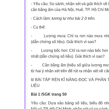
- Yêu cầu: So sánh, nhận xét và giải thích v
cân bằng ẩm của Hà Nội, Huế, TP. Hồ Chí Mi
- Cách làm:
tương tự như bài 2 ở trên.
- Cụ thể:
-
Lượng mưa: Chỉ ra nơi nào mưa nhiề
(dẫn chứng số liệu). Giải thích vì sao?
-
Lượng bốc hơi: Chỉ ra nơi nào bốc hơi 
nhất (dẫn chứng số liệu). Giải thích vì sao?
-
Cân bằng ẩm (hiệu số giữa lượng mưa
từ hai ý nhận xét trên để rút ra nhận xét về 
II/ BÀI TẬP RÈN KĨ NĂNG ĐỌC VÀ PHÂN
LIỆU
Bài 1 /SGK trang 50
Yêu cầu: Dựa vào bảng số liệu, biểu đồ n
Nội và TP. Hồ Chí Minh, nhận xét và so sánh