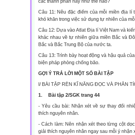
các thành phần này như thế nào?
Câu 11: Nêu đặc điểm của mỗi miền địa lí 
khó khăn trong việc sử dụng tự nhiên của mỗ
Câu 12: Dựa vào Atlat Địa lí Việt Nam và kiế
khác nhau về tự nhiên giữa miền Bắc và Đ
Bắc và Bắc Trung Bộ của nước ta.
Câu 13: Trình bày hoạt động và hậu quả củ
biện pháp phòng chống bão.
GỢI Ý TRẢ LỜI MỘT SỐ BÀI TẬP
I/ BÀI TẬP RÈN KĨ NĂNG ĐỌC VÀ PHÂN T
1.
Bài tập 2/SGK trang 44
- Yêu cầu bài: Nhận xét về sự thay đổi nhi
thích nguyên nhân.
- Cách làm: Nên nhận xét theo từng cột dọc
giải thích nguyên nhân ngay sau mỗi ý nhận 