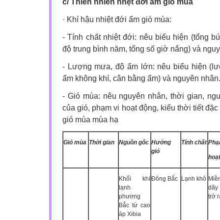
c/ Thiên nhiên nhệt đới ẩm gió mùa
·
Khí hậu nhiệt đới ẩm gió mùa:
- Tính chất nhiệt đới: nêu biểu hiện (tổng b
độ trung bình năm, tổng số giờ nắng) và ngu
- Lượng mưa, độ ẩm lớn: nêu biểu hiện (l
ẩm không khí, cân bằng ẩm) và nguyên nhân
- Gió mùa: nêu nguyên nhân, thời gian, ngu
của gió, phạm vi hoạt động, kiểu thời tiết đ
gió mùa mùa hạ
Gió mùa
Thời gian
Nguồn gốc
Hướng
Tính chất
Phạ
gió
hoạ
Khối khí
Đông Bắc
Lạnh khô
Miề
lạnh
dãy
phương
trở 
Bắc từ cao
áp Xibia