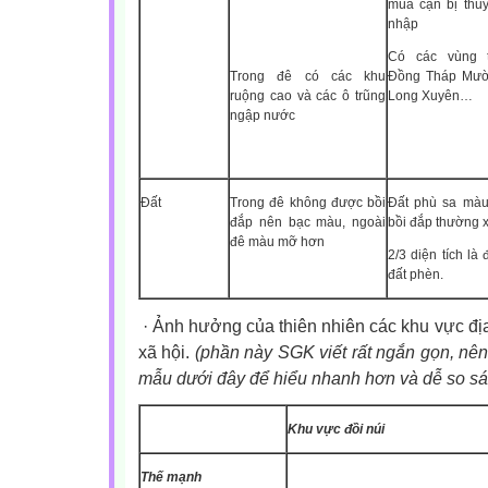
mùa cạn bị thủy
nhập
Có các vùng t
Trong đê có các khu
Đồng Tháp Mười
ruộng cao và các ô trũng
Long Xuyên…
ngập nước
Đất
Trong đê không được bồi
Đất phù sa mà
đắp nên bạc màu, ngoài
bồi đắp thường 
đê màu mỡ hơn
2/3 diện tích là
đất phèn.
·
Ảnh hưởng của thiên nhiên các khu vực địa h
xã hội.
(phần này SGK viết rất ngắn gọn, nên
mẫu dưới đây để hiểu nhanh hơn và dễ so s
Khu vực đồi núi
Thế mạnh