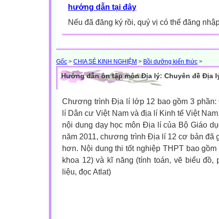
hướng dẫn tại đây
Nếu đã đăng ký rồi, quý vị có thể đăng nhậ
Gốc
>
CHIA SẺ KINH NGHIỆM
>
Bồi dưỡng kiến thức
>
Hướng dẫn ôn tập môn Địa lý: Chuyên đề Địa l
Chương trình Địa lí lớp 12 bao gồm 3 phần: 
lí Dân cư Việt Nam và địa lí Kinh tế Việt N
nội dung dạy học môn Địa lí của Bộ Giáo dụ
năm 2011, chương trình Địa lí 12 cơ bản đã 
hơn. Nội dung thi tốt nghiệp THPT bao gồm 
khoa 12) và kĩ năng (tính toán, vẽ biểu đồ,
liệu, đọc Atlat)