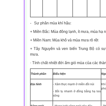
-
Sự phân mùa khí hậu:
+ Miền Bắc: Mùa đông lạnh, ít mưa, mùa hạ 
+ Miền Nam: Mùa khô và mùa mưa rõ rệt
+ Tây Nguyên và ven biển Trung Bộ có sự
mưa.
·
Tính chất nhiệt đới ẩm gió mùa của các thà
Thành phần
Biểu hiện
Ng
Địa hình
- Xâm thực mạnh ở miền đồi núi
Khí
pho
- Bồi tụ nhanh ở đồng bằng hạ lưu
sông