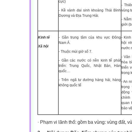
cực)
- Thi
- Kề vành đai sinh khoáng Thái Bình
vùng t
Dương và Địa Trung Hải.
- Nằm 
giới (
Kinh tế
- Gần trung tâm của khu vực Đông
- Kinh
Nam Á.
hội nh
Xã hội
nước n
- Thuộc múi giờ số 7.
- Văn 
- Gần các nước có nền kinh tế phát
hòa b
triển: Trung Quốc, Nhật Bản, Hàn
triển 
quốc…
trong 
- Trên ngã tư đường hàng hải, hàng
- An n
không quốc tế
trọng
động 
chính 
quan t
bảo vệ
·
Phạm vi lãnh thổ: gồm ba vùng: vùng đất, v