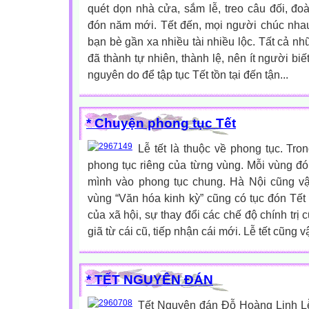
quét dọn nhà cửa, sắm lễ, treo câu đối, đo
đón năm mới. Tết đến, mọi người chúc nh
bạn bè gần xa nhiều tài nhiều lộc. Tất cả n
đã thành tự nhiên, thành lệ, nên ít người biết
nguyên do để tập tục Tết tồn tại đến tận...
* Chuyện phong tục Tết
Lễ tết là thuộc về phong tục. Tr
phong tục riêng của từng vùng. Mỗi vùng đ
mình vào phong tục chung. Hà Nội cũng vậ
vùng “Văn hóa kinh kỳ” cũng có tục đón Tết 
của xã hội, sự thay đổi các chế độ chính trị
giã từ cái cũ, tiếp nhận cái mới. Lễ tết cũng vậ
* TẾT NGUYÊN ĐÁN
Tết Nguyên đán Đỗ Hoàng Linh Lễ 