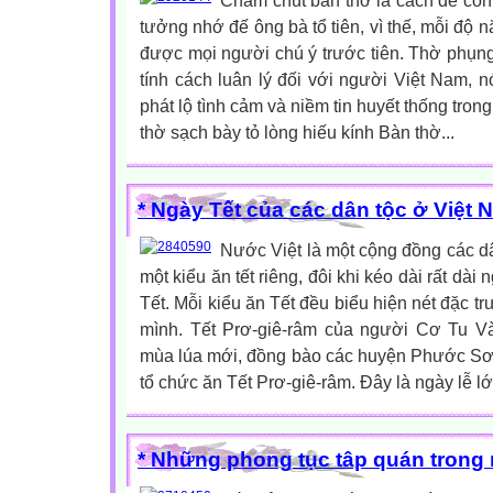
Chăm chút bàn thờ là cách để con 
tưởng nhớ đế ông bà tổ tiên, vì thế, mỗi độ 
được mọi người chú ý trước tiên. Thờ phụng 
tính cách luân lý đối với người Việt Nam, 
phát lộ tình cảm và niềm tin huyết thống tron
thờ sạch bày tỏ lòng hiếu kính Bàn thờ...
* Ngày Tết của các dân tộc ở Việt 
Nước Việt là một cộng đồng các dâ
một kiểu ăn tết riêng, đôi khi kéo dài rất dài
Tết. Mỗi kiểu ăn Tết đều biểu hiện nét đặc t
mình. Tết Prơ-giê-râm của người Cơ Tu V
mùa lúa mới, đồng bào các huyện Phước S
tổ chức ăn Tết Prơ-giê-râm. Đây là ngày lễ lớ
* Những phong tục tâp quán trong 