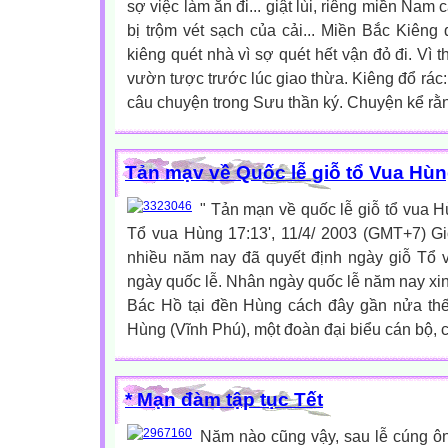
sợ việc làm ăn đi... giật lùi, riêng miền Nam c
bị trộm vét sạch của cải... Miền Bắc Kiêng 
kiêng quét nhà vì sợ quét hết vận đỏ đi. Vì 
vườn tược trước lúc giao thừa. Kiêng đổ rác:
câu chuyện trong Sưu thần ký. Chuyện kể rằng
Tản mạv về Quốc lễ giỗ tổ Vua Hù
" Tản mạn về quốc lễ giỗ tổ vua H
Tổ vua Hùng 17:13', 11/4/ 2003 (GMT+7) 
nhiều năm nay đã quyết định ngày giỗ Tổ v
ngày quốc lễ. Nhân ngày quốc lễ năm nay xin
Bác Hồ tại đền Hùng cách đây gần nửa thế 
Hùng (Vĩnh Phú), một đoàn đại biểu cán bộ, ch
* Mạn đàm tập tục Tết
Năm nào cũng vậy, sau lễ cúng ôn