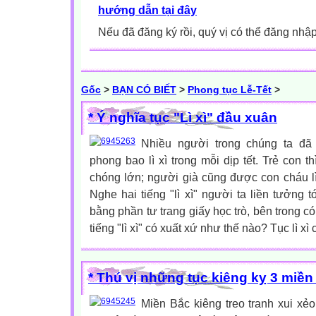
hướng dẫn tại đây
Nếu đã đăng ký rồi, quý vị có thể đăng nhậ
Gốc
>
BẠN CÓ BIẾT
>
Phong tục Lễ-Tết
>
* Ý nghĩa tục "Lì xì" đầu xuân
Nhiều người trong chúng ta đã
phong bao lì xì trong mỗi dịp tết. Trẻ con t
chóng lớn; người già cũng được con cháu l
Nghe hai tiếng "lì xì" người ta liền tưởng 
bằng phần tư trang giấy học trò, bên trong c
tiếng "lì xì" có xuất xứ như thế nào? Tục lì xì c
* Thú vị những tục kiêng kỵ 3 miền 
Miền Bắc kiêng treo tranh xui xẻo