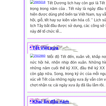
Tết Dương lịch hay còn gọi là Tết
trọng trong năm của . Tết này là ngày đầu t
hiện được dùng phổ biến tại Việt Nam, tuy v
hội, giỗ, tết hay sự kiện văn hóa cổ. " Lịch s
lịch Tây bắt đầu được sử dụng, các công sở
này để tổ chức lễ...
* Tết Việt xưa
Mỗi độ Tết đến, xuân về, khắp nơ
nức hội hè, nhộn nhịp đón xuân. Những hì
những năm cuối thế kỷ XIX, đầu thế kỷ XX
còn gặp nữa. Song, trong ký ức cùa mỗi ng
xúc về Tết của những ngày xưa ấy vẫn còn vẹ
chợt nhận ra: cái ngày xưa ấy đã lâu lắm rồi. .
* Khai ấn đầu năm