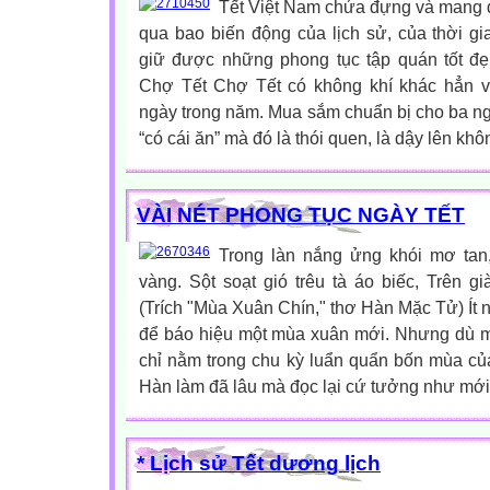
Tết Việt Nam chứa đựng và mang đ
qua bao biến động của lịch sử, của thời g
giữ được những phong tục tập quán tốt đẹp
Chợ Tết Chợ Tết có không khí khác hẳn 
ngày trong năm. Mua sắm chuẩn bị cho ba n
“có cái ăn” mà đó là thói quen, là dậy lên khôn
VÀI NÉT PHONG TỤC NGÀY TẾT
Trong làn nắng ửng khói mơ tan
vàng. Sột soạt gió trêu tà áo biếc, Trên gi
(Trích "Mùa Xuân Chín," thơ Hàn Mặc Tử) Ít n
để báo hiệu một mùa xuân mới. Nhưng dù m
chỉ nằm trong chu kỳ luẩn quẩn bốn mùa c
Hàn làm đã lâu mà đọc lại cứ tưởng như mới 
* Lịch sử Tết dương lịch