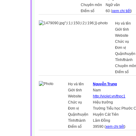
Chuyên môn
Ngữ văn
Điểm số
60 (
xem chi tiết
)
Họ và tên
Giới tính
Website
Chức vụ
Đơn vị
Quận/huyện
Tỉnh/thành
Chuyên mô
Điểm số
Họ và tên
Nguyễn Trung
Giới tính
Nam
Website
http://violet.vn/thpc1
Chức vụ
Hiệu trưởng
Đơn vị
Trường Tiểu học Phước C
Quận/huyện
Huyện Cát Tiên
Tỉnh/thành
Lâm Đồng
Điểm số
39590 (
xem chi tiết
)