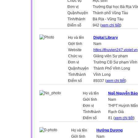
Chức vụ
Học sinh
Đơn vị
Trường Đại học Bà Rịa Vũ
Quận/huyện
Thành phố Vũng Tàu
Tỉnh/thành
Bà Rịa - Vũng Tàu
Điểm số
942 (
xem chi tiết
)
Họ và tên
Digital Library
Giới tính
Nam
Website
https://thuvien247.violet.vn
Chức vụ
Giảng viên Sư phạm
Đơn vị
Trường CĐ Sư phạm Vĩnh
Quận/huyện
Thành Phố Vĩnh Long
Tỉnh/thành
Vĩnh Long
Điểm số
89337 (
xem chi tiết
)
Họ và tên
Ngô Nguyễn Bảo
Giới tính
Nam
Đơn vị
THPT Huỳnh Mẩn
Tỉnh/thành
Rạch Giá
Điểm số
81 (
xem chi tiết
)
Họ và tên
Hướng Dương
Giới tính
Nam