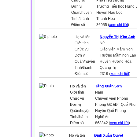
Chức vụ
Phó Hiệu trưởng
Đơn vị
Trường Tiểu học Hưng 
Quận/huyện
Huyện Hậu Lộc
Tỉnh/thành
Thanh Hóa
Điểm số
36055 (
xem chi tiết
)
Họ và tên
Nguyễn Thị Kim Anh
Giới tính
Nữ
Chức vụ
Giáo viên Mầm Non
Đơn vị
Trường Mầm non Lao
Quận/huyện
Huyện Hướng Hóa
Tỉnh/thành
Quảng Trị
Điểm số
2319 (
xem chi tiết
)
Họ và tên
Tăng Xuân Sơn
Giới tính
Nam
Chức vụ
Chuyên viên Phòng
Đơn vị
Phòng GD&ĐT Quế Pho
Quận/huyện
Huyện Quế Phong
Tỉnh/thành
Nghệ An
Điểm số
868842 (
xem chi tiết
)
Họ và tên
Đinh Xuân Quyết