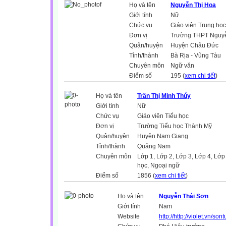
Họ và tên
Nguyễn Thị Hoa
Giới tính
Nữ
Chức vụ
Giáo viên Trung học
Đơn vị
Trường THPT Nguy
Quận/huyện
Huyện Châu Đức
Tỉnh/thành
Bà Rịa - Vũng Tàu
Chuyên môn
Ngữ văn
Điểm số
195 (
xem chi tiết
)
Họ và tên
Trần Thị Minh Thúy
Giới tính
Nữ
Chức vụ
Giáo viên Tiểu học
Đơn vị
Trường Tiểu học Thành Mỹ
Quận/huyện
Huyện Nam Giang
Tỉnh/thành
Quảng Nam
Chuyên môn
Lớp 1, Lớp 2, Lớp 3, Lớp 4, Lớp 
học, Ngoại ngữ
Điểm số
1856 (
xem chi tiết
)
Họ và tên
Nguyễn Thái Sơn
Giới tính
Nam
Website
http://http://violet.vn/so