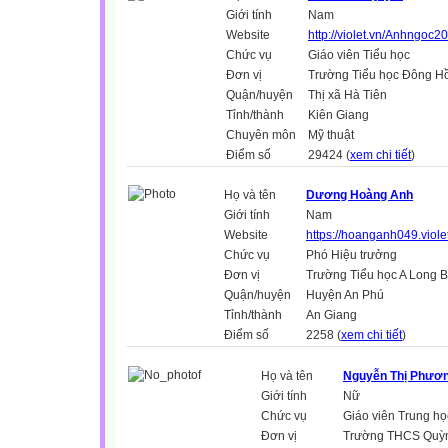
Giới tính
Nam
Website
http://violet.vn/Anhngoc2
Chức vụ
Giáo viên Tiểu học
Đơn vị
Trường Tiểu học Đông H
Quận/huyện
Thị xã Hà Tiên
Tỉnh/thành
Kiên Giang
Chuyên môn
Mỹ thuật
Điểm số
29424 (
xem chi tiết
)
Họ và tên
Dương Hoàng Anh
Giới tính
Nam
Website
https://hoanganh049.viole
Chức vụ
Phó Hiệu trưởng
Đơn vị
Trường Tiểu học A Long B
Quận/huyện
Huyện An Phú
Tỉnh/thành
An Giang
Điểm số
2258 (
xem chi tiết
)
Họ và tên
Nguyễn Thị Phươ
Giới tính
Nữ
Chức vụ
Giáo viên Trung họ
Đơn vị
Trường THCS Quỳ