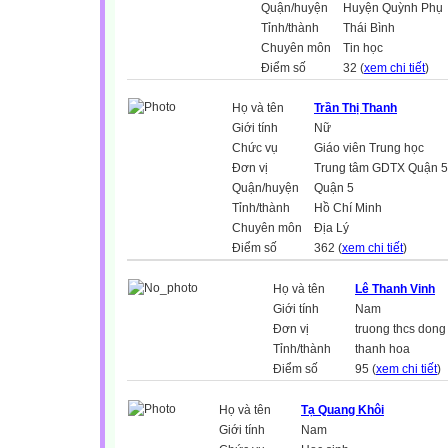
Quận/huyện
Huyện Quỳnh Phụ
Tỉnh/thành
Thái Bình
Chuyên môn
Tin học
Điểm số
32 (
xem chi tiết
)
Họ và tên
Trần Thị Thanh
Giới tính
Nữ
Chức vụ
Giáo viên Trung học
Đơn vị
Trung tâm GDTX Quận 5
Quận/huyện
Quận 5
Tỉnh/thành
Hồ Chí Minh
Chuyên môn
Địa Lý
Điểm số
362 (
xem chi tiết
)
Họ và tên
Lê Thanh Vinh
Giới tính
Nam
Đơn vị
truong thcs dong 
Tỉnh/thành
thanh hoa
Điểm số
95 (
xem chi tiết
)
Họ và tên
Tạ Quang Khôi
Giới tính
Nam