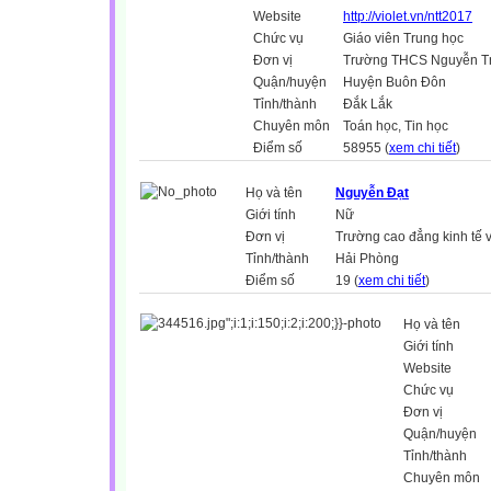
Website
http://violet.vn/ntt2017
Chức vụ
Giáo viên Trung học
Đơn vị
Trường THCS Nguyễn T
Quận/huyện
Huyện Buôn Đôn
Tỉnh/thành
Đắk Lắk
Chuyên môn
Toán học, Tin học
Điểm số
58955 (
xem chi tiết
)
Họ và tên
Nguyễn Đạt
Giới tính
Nữ
Đơn vị
Trường cao đẳng kinh tế 
Tỉnh/thành
Hải Phòng
Điểm số
19 (
xem chi tiết
)
Họ và tên
Giới tính
Website
Chức vụ
Đơn vị
Quận/huyện
Tỉnh/thành
Chuyên môn