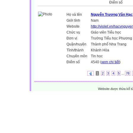
Điểm số
Họ và tên
Nguyễn Trương Vân Hạc
Giới tính
Nam
Website
http://violet.vn/hacvnguye
Chức vụ
Giáo viên Tiểu học
Đơn vị
Trường Tiểu học Phương 
Quận/huyện
Thành phố Nha Trang
Tỉnh/thành
Khánh Hòa
Chuyên môn
Tin học
Điểm số
4540 (
xem chi tiết
)
...
1
2
3
4
5
78
Website được thừa kế 