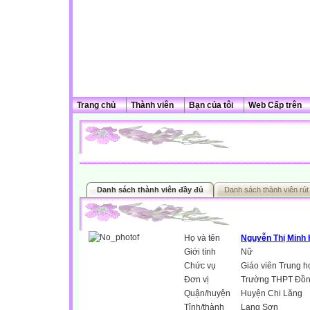
Trang chủ
Thành viên
Bạn của tôi
Web Cấp trên
Danh sách thành viên đầy đủ
Danh sách thành viên rút
Họ và tên
Nguyễn Thị Minh
Giới tính
Nữ
Chức vụ
Giáo viên Trung h
Đơn vị
Trường THPT Đồn
Quận/huyện
Huyện Chi Lăng
Tỉnh/thành
Lạng Sơn